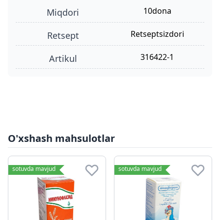
10dona
miqdori
retseptsizdori
retsept
316422-1
Artikul
O'xshash mahsulotlar
sotuvda mavjud
sotuvda mavjud