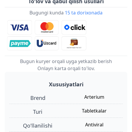
To'lov va qabul qilish usullari
Bugungi kunda
15 ta dorixonada
Bugun kuryer orqali uyga yetkazib berish
Onlayn karta orqali to'lov.
Xususiyatlari
Arterium
Brend
tabletkalar
turi
antiviral
qo'llanilishi