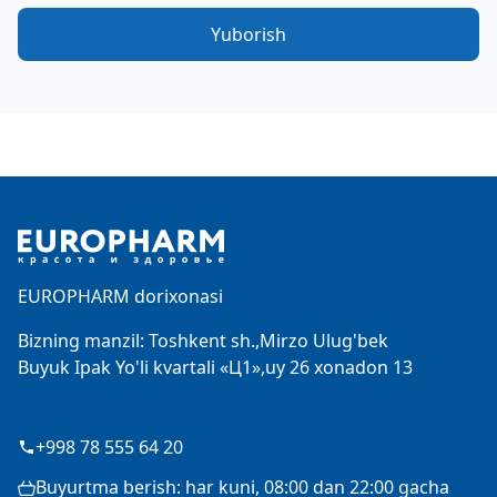
Yuborish
Footer
EUROPHARM dorixonasi
Bizning manzil: Toshkent sh.,Mirzo Ulug'bek
Buyuk Ipak Yo'li kvartali «Ц1»,uy 26 xonadon 13
+998 78 555 64 20
Buyurtma berish: har kuni, 08:00 dan 22:00 gacha