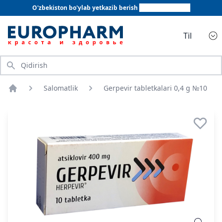
O'zbekiston bo'ylab yetkazib berish
+998 78 555 64 20
Til
Qidirish
Salomatlik
Gerpevir tabletkalari 0,4 g №10
Bosh sahifa