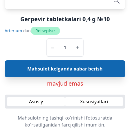
Gerpevir tabletkalari 0,4 g №10
Arterium
dan
Retseptsiz
−
+
Mahsulot kelganda xabar berish
mavjud emas
Asosiy
Xususiyatlari
Mahsulotning tashqi ko'rinishi fotosuratda
ko'rsatilganidan farq qilishi mumkin.