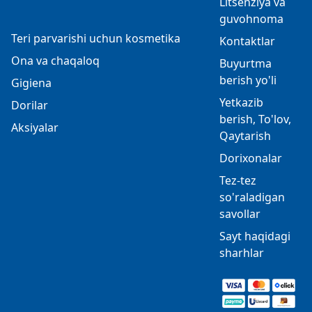
Litsenziya va
guvohnoma
Teri parvarishi uchun kosmetika
Kontaktlar
Ona va chaqaloq
Buyurtma
berish yo'li
Gigiena
Yetkazib
Dorilar
berish, To'lov,
Aksiyalar
Qaytarish
Dorixonalar
Tez-tez
so'raladigan
savollar
Sayt haqidagi
sharhlar