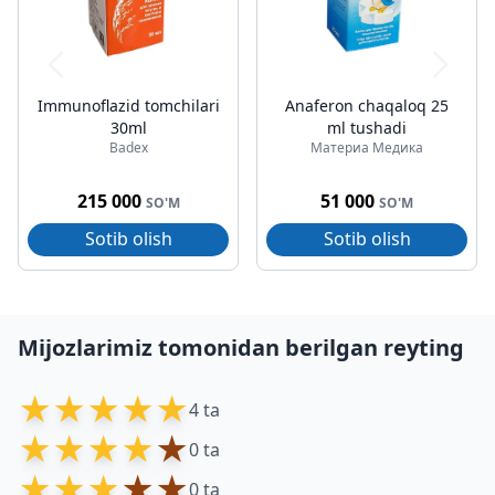
Immunoflazid tomchilari
Anaferon chaqaloq 25
30ml
ml tushadi
Badex
Материа Медика
215 000
51 000
SO'M
SO'M
Sotib olish
Sotib olish
Mijozlarimiz tomonidan berilgan reyting
★
★
★
★
★
4 ta
★
★
★
★
★
0 ta
★
★
★
★
★
0 ta