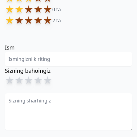
★
★
★
★
★
0 ta
★
★
★
★
★
2 ta
Ism
Sizning bahoingiz
★
★
★
★
★