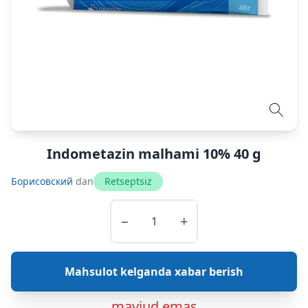
Indometazin malhami 10% 40 g
Борисовский
dan
Retseptsiz
−
+
Mahsulot kelganda xabar berish
mavjud emas