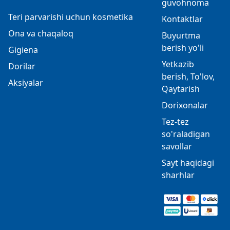
guvohnoma
Teri parvarishi uchun kosmetika
Kontaktlar
Ona va chaqaloq
Buyurtma
berish yo'li
Gigiena
Yetkazib
Dorilar
berish, To'lov,
Aksiyalar
Qaytarish
Dorixonalar
Tez-tez
so'raladigan
savollar
Sayt haqidagi
sharhlar