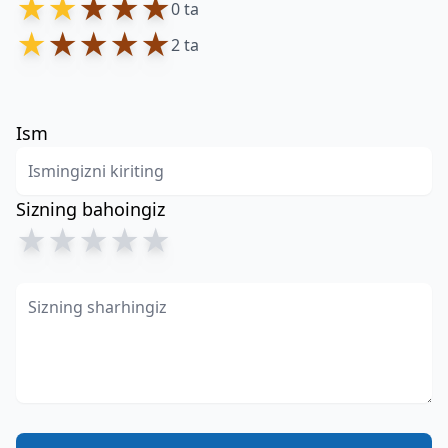
★
★
★
★
★
0 ta
★
★
★
★
★
2 ta
Ism
Sizning bahoingiz
★
★
★
★
★