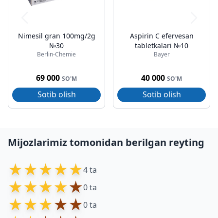
Nimesil gran 100mg/2g
Aspirin C efervesan
№30
tabletkalari №10
Berlin-Chemie
Bayer
69 000
40 000
SO'M
SO'M
Sotib olish
Sotib olish
Mijozlarimiz tomonidan berilgan reyting
★
★
★
★
★
4 ta
★
★
★
★
★
0 ta
★
★
★
★
★
0 ta