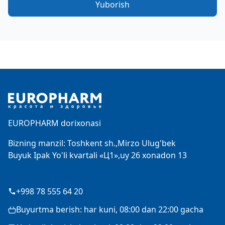
Yuborish
Footer
EUROPHARM dorixonasi
Bizning manzil: Toshkent sh.,Mirzo Ulug'bek
Buyuk Ipak Yo'li kvartali «Ц1»,uy 26 xonadon 13
+998 78 555 64 20
Buyurtma berish: har kuni, 08:00 dan 22:00 gacha