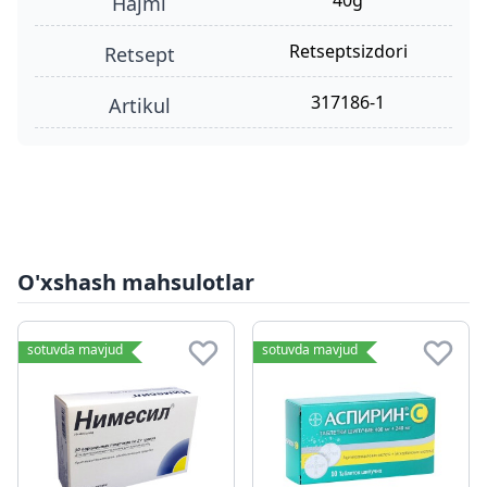
40g
hajmi
retseptsizdori
retsept
317186-1
Artikul
O'xshash mahsulotlar
sotuvda mavjud
sotuvda mavjud