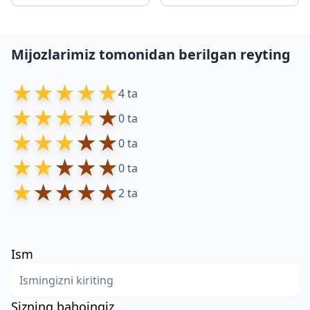
Mijozlarimiz tomonidan berilgan reyting
★
★
★
★
★
4 ta
★
★
★
★
★
0 ta
★
★
★
★
★
0 ta
★
★
★
★
★
0 ta
★
★
★
★
★
2 ta
Ism
Sizning bahoingiz