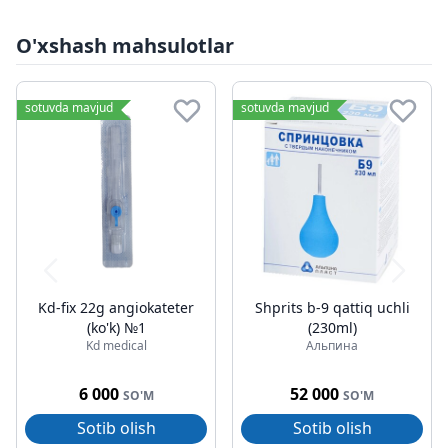
O'xshash mahsulotlar
sotuvda mavjud
sotuvda mavjud
Kd-fix 22g angiokateter
Shprits b-9 qattiq uchli
(ko'k) №1
(230ml)
Kd medical
Альпина
6 000
52 000
SO'M
SO'M
Sotib olish
Sotib olish