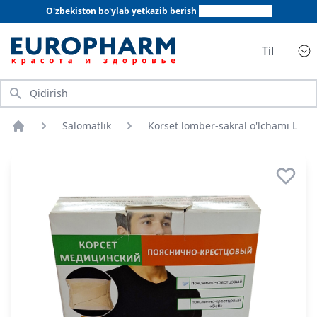
O'zbekiston bo'ylab yetkazib berish
+998 78 555 64 20
Til
Qidirish
Salomatlik
Korset lomber-sakral o'lchami L
Bosh sahifa