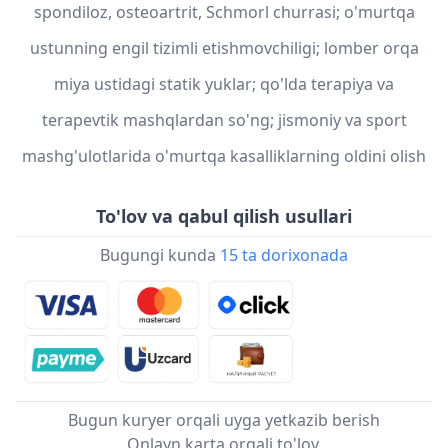
spondiloz, osteoartrit, Schmorl churrasi; o'murtqa
ustunning engil tizimli etishmovchiligi; lomber orqa
miya ustidagi statik yuklar; qo'lda terapiya va
terapevtik mashqlardan so'ng; jismoniy va sport
mashg'ulotlarida o'murtqa kasalliklarning oldini olish
To'lov va qabul qilish usullari
Bugungi kunda
15 ta dorixonada
Bugun kuryer orqali uyga yetkazib berish
Onlayn karta orqali to'lov.