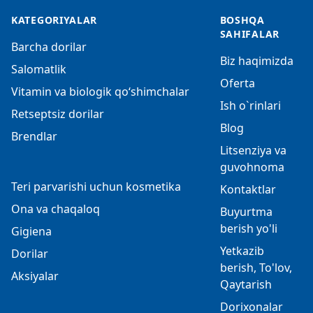
KATEGORIYALAR
BOSHQA
SAHIFALAR
Barcha dorilar
Biz haqimizda
Salomatlik
Oferta
Vitamin va biologik qo‘shimchalar
Ish o`rinlari
Retseptsiz dorilar
Blog
Brendlar
Litsenziya va
guvohnoma
Teri parvarishi uchun kosmetika
Kontaktlar
Ona va chaqaloq
Buyurtma
berish yo'li
Gigiena
Yetkazib
Dorilar
berish, To'lov,
Aksiyalar
Qaytarish
Dorixonalar