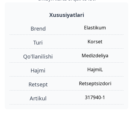
Xususiyatlari
Elastikum
Brend
korset
turi
Medizdeliya
qo'llanilishi
hajmiL
hajmi
retseptsizdori
retsept
317940-1
Artikul