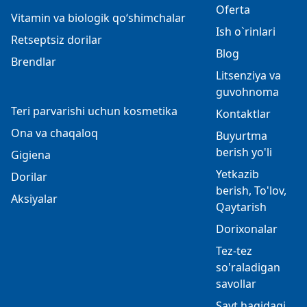
Oferta
Vitamin va biologik qo‘shimchalar
Ish o`rinlari
Retseptsiz dorilar
Blog
Brendlar
Litsenziya va
guvohnoma
Teri parvarishi uchun kosmetika
Kontaktlar
Ona va chaqaloq
Buyurtma
berish yo'li
Gigiena
Yetkazib
Dorilar
berish, To'lov,
Aksiyalar
Qaytarish
Dorixonalar
Tez-tez
so'raladigan
savollar
Sayt haqidagi