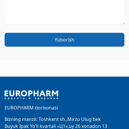
Yuborish
Footer
EUROPHARM dorixonasi
Bizning manzil: Toshkent sh.,Mirzo Ulug'bek
Buyuk Ipak Yo'li kvartali «Ц1»,uy 26 xonadon 13