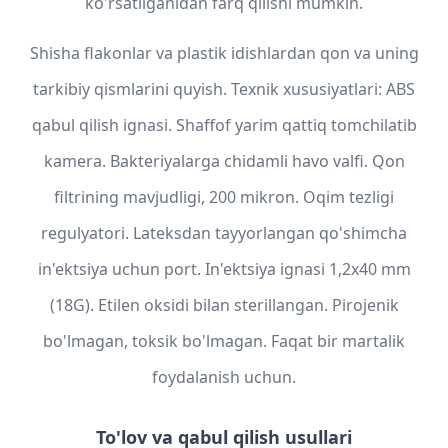
ko'rsatilganidan farq qilishi mumkin.
Shisha flakonlar va plastik idishlardan qon va uning
tarkibiy qismlarini quyish. Texnik xususiyatlari: ABS
qabul qilish ignasi. Shaffof yarim qattiq tomchilatib
kamera. Bakteriyalarga chidamli havo valfi. Qon
filtrining mavjudligi, 200 mikron. Oqim tezligi
regulyatori. Lateksdan tayyorlangan qo'shimcha
in'ektsiya uchun port. In'ektsiya ignasi 1,2x40 mm
(18G). Etilen oksidi bilan sterillangan. Pirojenik
bo'lmagan, toksik bo'lmagan. Faqat bir martalik
foydalanish uchun.
To'lov va qabul qilish usullari