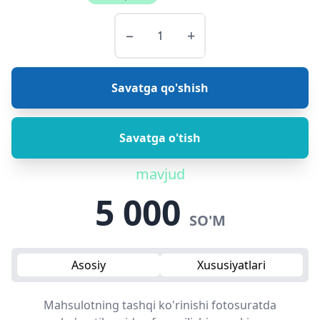
−
+
Savatga qo'shish
Savatga o'tish
mavjud
5 000
SO'M
Asosiy
Xususiyatlari
Mahsulotning tashqi ko'rinishi fotosuratda