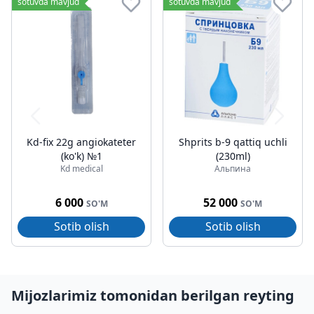
sotuvda mavjud
sotuvda mavjud
Kd-fix 22g angiokateter
Shprits b-9 qattiq uchli
(ko'k) №1
(230ml)
Kd medical
Альпина
6 000
52 000
SO'M
SO'M
Sotib olish
Sotib olish
Mijozlarimiz tomonidan berilgan reyting