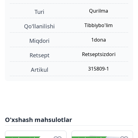
qurilma
turi
tibbiybo'lim
qo'llanilishi
1dona
miqdori
retseptsizdori
retsept
315809-1
Artikul
O'xshash mahsulotlar