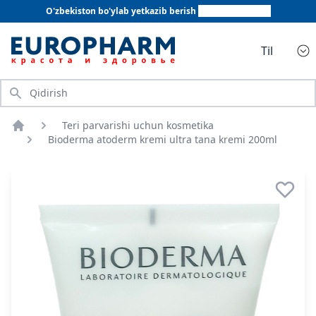
O'zbekiston bo'ylab yetkazib berish
+998 78 555 64 20
Til
Qidirish
Teri parvarishi uchun kosmetika
Bosh sahifa
Bioderma atoderm kremi ultra tana kremi 200ml