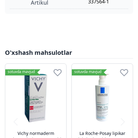
337564-1
Artikul
O'xshash mahsulotlar
sotuvda mavjud
sotuvda mavjud
Vichy normaderm
La Roche-Posay lipikar