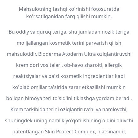
Mahsulotning tashqi ko'rinishi fotosuratda
ko'rsatilganidan farq qilishi mumkin.
Bu oddiy va quruq teriga, shu jumladan nozik teriga
mo'ljallangan kosmetik terini parvarish qilish
mahsulotidir. Bioderma Atoderm Ultra oziqlantiruvchi
krem dori vositalari, ob-havo sharoiti, allergik
reaktsiyalar va ba'zi kosmetik ingredientlar kabi
ko'plab omillar ta'sirida zarar etkazilishi mumkin
bo'lgan himoya teri to'sig'ini tiklashga yordam beradi.
Krem tarkibida terini oziqlantiruvchi va namlovchi,
shuningdek uning namlik yo'qotilishining oldini oluvchi
patentlangan Skin Protect Complex, niatsinamid,