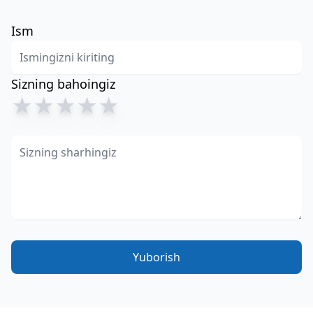
Ism
Sizning bahoingiz
★
★
★
★
★
Yuborish