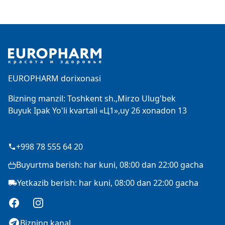
Footer
EUROPHARM dorixonasi
Bizning manzil: Toshkent sh.,Mirzo Ulug'bek
Buyuk Ipak Yo'li kvartali «Ц1»,uy 26 xonadon 13
+998 78 555 64 20
Buyurtma berish: har kuni, 08:00 dan 22:00 gacha
Yetkazib berish: har kuni, 08:00 dan 22:00 gacha
Facebook
Instagram
Bizning kanal