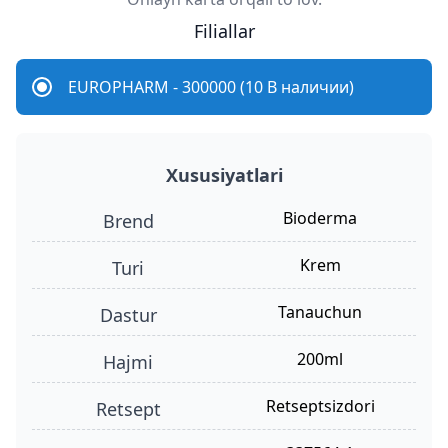
Filiallar
EUROPHARM - 300000 (10 В наличии)
Xususiyatlari
Bioderma
Brend
krem
turi
tanauchun
dastur
200ml
hajmi
retseptsizdori
retsept