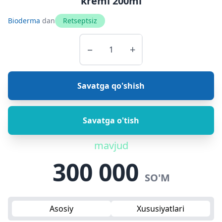
kremi 200ml
Bioderma
dan
Retseptsiz
−
+
Savatga qo'shish
Savatga o'tish
mavjud
300 000
SO'M
Asosiy
Xususiyatlari