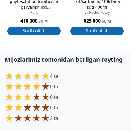
phytosolution tuzatuvchi
lait/karbamid 10% tana
parvarish ikki
suti 400ml
Vichy
La Roche-Posay
tomonlama 50ml
410 000
625 000
SO'M
SO'M
Sotib olish
Sotib olish
Mijozlarimiz tomonidan berilgan reyting
★
★
★
★
★
4 ta
★
★
★
★
★
0 ta
★
★
★
★
★
0 ta
★
★
★
★
★
0 ta
★
★
★
★
★
2 ta