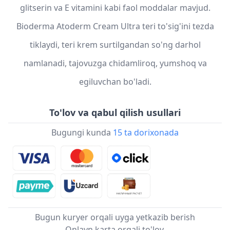
glitserin va E vitamini kabi faol moddalar mavjud.
Bioderma Atoderm Cream Ultra teri to'sig'ini tezda
tiklaydi, teri krem surtilgandan so'ng darhol
namlanadi, tajovuzga chidamliroq, yumshoq va
egiluvchan bo'ladi.
To'lov va qabul qilish usullari
Bugungi kunda
15 ta dorixonada
Bugun kuryer orqali uyga yetkazib berish
Onlayn karta orqali to'lov.