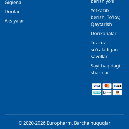
berish yo'li
Gigiena
Yetkazib
Dorilar
berish, To'lov,
Aksiyalar
Qaytarish
Dorixonalar
Tez-tez
so'raladigan
savollar
Sayt haqidagi
sharhlar
© 2020-2026 Europharm. Barcha huquqlar