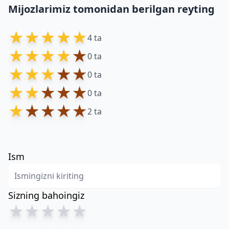
Mijozlarimiz tomonidan berilgan reyting
★
★
★
★
★
4 ta
★
★
★
★
★
0 ta
★
★
★
★
★
0 ta
★
★
★
★
★
0 ta
★
★
★
★
★
2 ta
Ism
Sizning bahoingiz
★
★
★
★
★