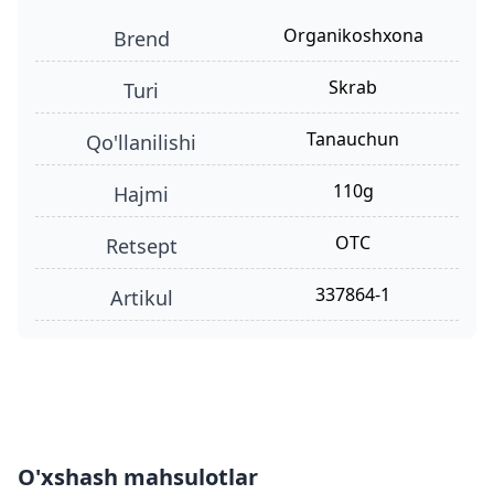
organikoshxona
Brend
skrab
turi
tanauchun
qo'llanilishi
110g
hajmi
OTC
retsept
337864-1
Artikul
O'xshash mahsulotlar