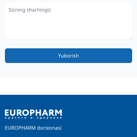
Yuborish
Footer
EUROPHARM dorixonasi