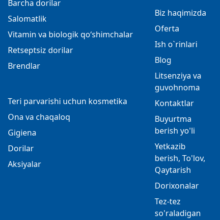
Barcha dorilar
Biz haqimizda
Salomatlik
Oferta
Vitamin va biologik qo‘shimchalar
Ish o`rinlari
Retseptsiz dorilar
Blog
Brendlar
Litsenziya va
guvohnoma
Teri parvarishi uchun kosmetika
Kontaktlar
Ona va chaqaloq
Buyurtma
berish yo'li
Gigiena
Yetkazib
Dorilar
berish, To'lov,
Aksiyalar
Qaytarish
Dorixonalar
Tez-tez
so'raladigan