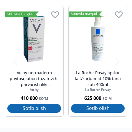
sotuvda mavjud
sotuvda mavjud
Vichy normaderm
La Roche-Posay lipikar
phytosolution tuzatuvchi
lait/karbamid 10% tana
parvarish ikki
suti 400ml
Vichy
La Roche-Posay
tomonlama 50ml
410 000
625 000
SO'M
SO'M
Sotib olish
Sotib olish