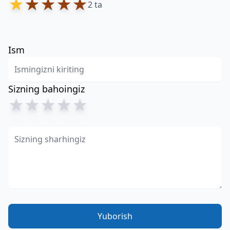
★
★
★
★
★
2 ta
Ism
Sizning bahoingiz
★
★
★
★
★
Yuborish