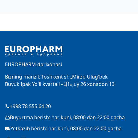
Footer
EUROPHARM dorixonasi
Bizning manzil: Toshkent sh.,Mirzo Ulug'bek
Buyuk Ipak Yo'li kvartali «Ц1»,uy 26 xonadon 13
+998 78 555 64 20
Buyurtma berish: har kuni, 08:00 dan 22:00 gacha
Yetkazib berish: har kuni, 08:00 dan 22:00 gacha