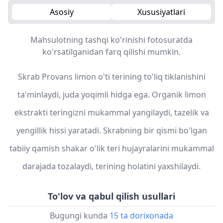
Asosiy
Xususiyatlari
Mahsulotning tashqi ko'rinishi fotosuratda
ko'rsatilganidan farq qilishi mumkin.
Skrab Provans limon o'ti terining to'liq tiklanishini
ta'minlaydi, juda yoqimli hidga ega. Organik limon
ekstrakti teringizni mukammal yangilaydi, tazelik va
yengillik hissi yaratadi. Skrabning bir qismi bo'lgan
tabiiy qamish shakar o'lik teri hujayralarini mukammal
darajada tozalaydi, terining holatini yaxshilaydi.
To'lov va qabul qilish usullari
Bugungi kunda
15 ta dorixonada