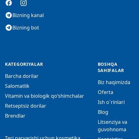
Facebook
Instagram
Bizning kanal
Bizning bot
KATEGORIYALAR
BOSHQA
SAHIFALAR
Barcha dorilar
Biz haqimizda
Salomatlik
Oferta
Vitamin va biologik qo‘shimchalar
Ish o`rinlari
Retseptsiz dorilar
Blog
Brendlar
Litsenziya va
guvohnoma
Teri parvarishi uchun kosmetika