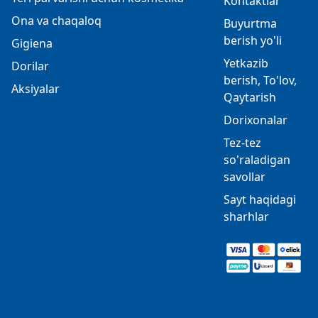
Kontaktlar
Ona va chaqaloq
Buyurtma
berish yo'li
Gigiena
Yetkazib
Dorilar
berish, To'lov,
Aksiyalar
Qaytarish
Dorixonalar
Tez-tez
so'raladigan
savollar
Sayt haqidagi
sharhlar