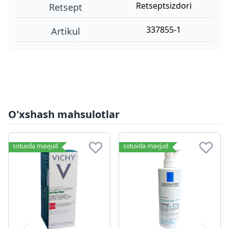
retseptsizdori
retsept
337855-1
Artikul
O'xshash mahsulotlar
sotuvda mavjud
sotuvda mavjud