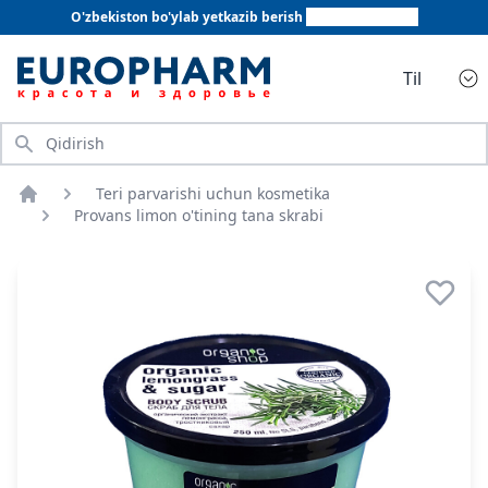
O'zbekiston bo'ylab yetkazib berish
+998 78 555 64 20
Til
Qidirish
Teri parvarishi uchun kosmetika
Bosh sahifa
Provans limon o'tining tana skrabi