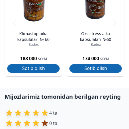
Klimastop aika
Oksistress aika
kapsulalari № 60
kapsulalari №60
Badex
Badex
188 000
174 000
SO'M
SO'M
Sotib olish
Sotib olish
Mijozlarimiz tomonidan berilgan reyting
★
★
★
★
★
4 ta
★
★
★
★
★
0 ta