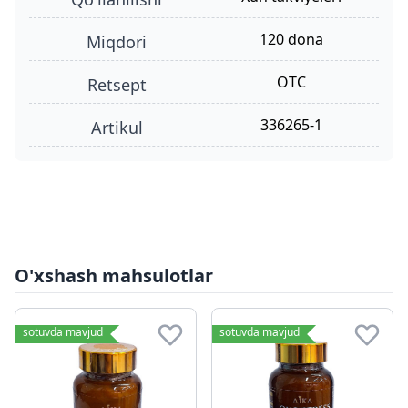
120 dona
miqdori
OTC
retsept
336265-1
Artikul
O'xshash mahsulotlar
sotuvda mavjud
sotuvda mavjud