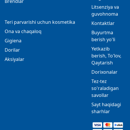
Brendlar
Litsenziya va
guvohnoma
Teri parvarishi uchun kosmetika
Kontaktlar
Ona va chaqaloq
Buyurtma
berish yo'li
Gigiena
Yetkazib
Dorilar
berish, To'lov,
Aksiyalar
Qaytarish
Dorixonalar
Tez-tez
so'raladigan
savollar
Sayt haqidagi
sharhlar