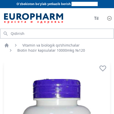
O'zbekiston bo'ylab yetkazib berish
+998 78 555 64 20
Til
Qidirish
Vitamin va biologik qo‘shimchalar
Bosh sahifa
Biotin hozir kapsulalar 10000mkg №120