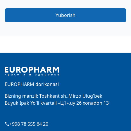
Yuborish
Footer
EUROPHARM dorixonasi
Bizning manzil: Toshkent sh.,Mirzo Ulug'bek
Buyuk Ipak Yo'li kvartali «Ц1»,uy 26 xonadon 13
+998 78 555 64 20