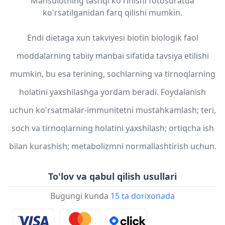
Mahsulotning tashqi ko'rinishi fotosuratda
ko'rsatilganidan farq qilishi mumkin.
Endi dietaga xun takviyesi biotin biologik faol
moddalarning tabiiy manbai sifatida tavsiya etilishi
mumkin, bu esa terining, sochlarning va tirnoqlarning
holatini yaxshilashga yordam beradi. Foydalanish
uchun ko'rsatmalar-immunitetni mustahkamlash; teri,
soch va tirnoqlarning holatini yaxshilash; ortiqcha ish
bilan kurashish; metabolizmni normallashtirish uchun.
To'lov va qabul qilish usullari
Bugungi kunda
15 ta dorixonada