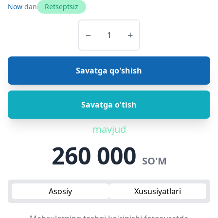
Now
dan
Retseptsiz
−
+
Savatga qo'shish
Savatga o'tish
mavjud
260 000
SO'M
Asosiy
Xususiyatlari