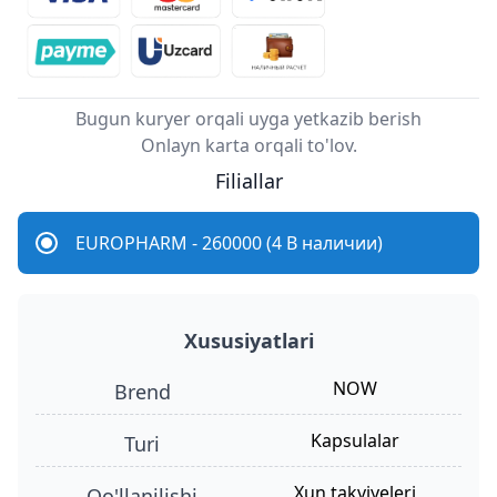
Bugun kuryer orqali uyga yetkazib berish
Onlayn karta orqali to'lov.
Filiallar
EUROPHARM - 260000 (4 В наличии)
Xususiyatlari
NOW
Brend
kapsulalar
turi
xun takviyeleri
qo'llanilishi