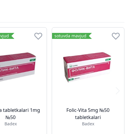
vjud
sotuvda mavjud
ta tabletkalari 1mg
Folic-Vita 5mg №50
№50
tabletkalari
Badex
Badex