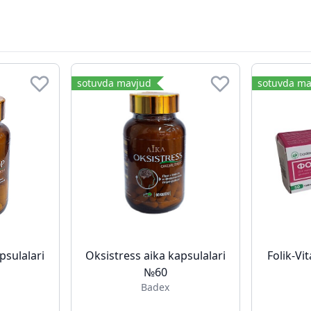
sotuvda mavjud
sotuvda ma
psulalari
Oksistress aika kapsulalari
Folik-Vi
№60
Badex