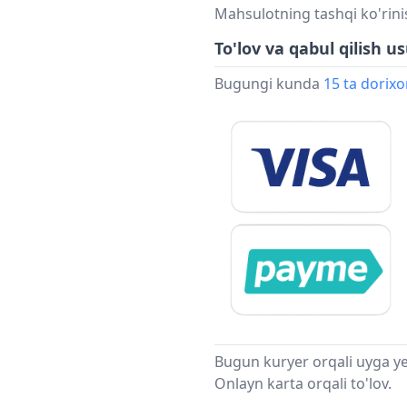
Mahsulotning tashqi ko'rini
To'lov va qabul qilish us
Bugungi kunda
15 ta dorix
Bugun kuryer orqali uyga ye
Onlayn karta orqali to'lov.