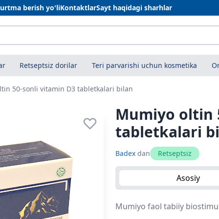
urtma berish yo'li
Kontaktlar
Sayt haqidagi sharhlar
ar
Retseptsiz dorilar
Teri parvarishi uchun kosmetika
On
in 50-sonli vitamin D3 tabletkalari bilan
Mumiyo oltin 
tabletkalari b
Badex
dan
Retseptsiz
Asosiy
Mumiyo faol tabiiy biostimu