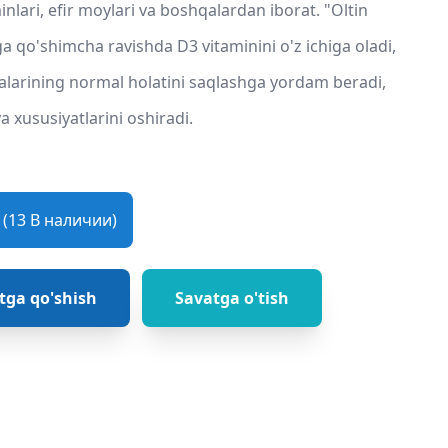
inlari, efir moylari va boshqalardan iborat. "Oltin
qo'shimcha ravishda D3 vitaminini o'z ichiga oladi,
malarining normal holatini saqlashga yordam beradi,
xususiyatlarini oshiradi.
(13 В наличии)
tga qo'shish
Savatga o'tish