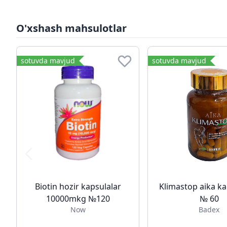
O'xshash mahsulotlar
sotuvda mavjud
sotuvda mavjud
Biotin hozir kapsulalar
Klimastop aika ka
10000mkg №120
№ 60
Now
Badex