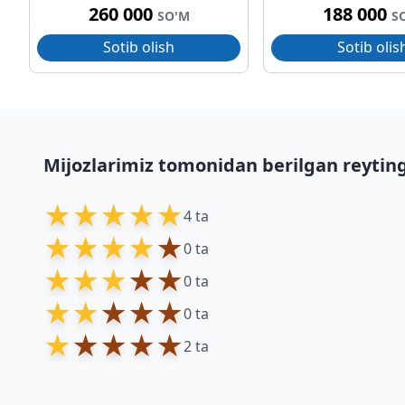
260 000
188 000
SO'M
S
Sotib olish
Sotib olis
Mijozlarimiz tomonidan berilgan reytin
★
★
★
★
★
4 ta
★
★
★
★
★
0 ta
★
★
★
★
★
0 ta
★
★
★
★
★
0 ta
★
★
★
★
★
2 ta