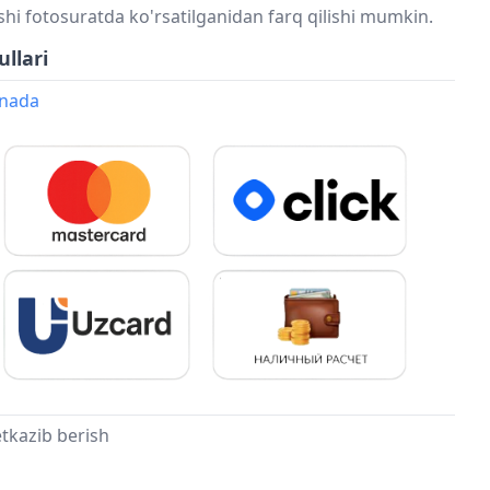
shi fotosuratda ko'rsatilganidan farq qilishi mumkin.
ullari
onada
tkazib berish