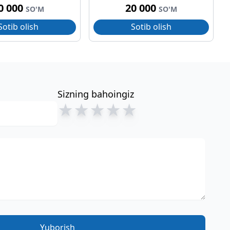
0 000
20 000
SO'M
SO'M
Sotib olish
Sotib olish
Sizning bahoingiz
★
★
★
★
★
Yuborish