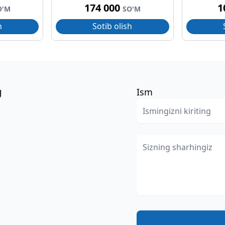
174 000
1
O'M
SO'M
h
Sotib olish
g
Ism