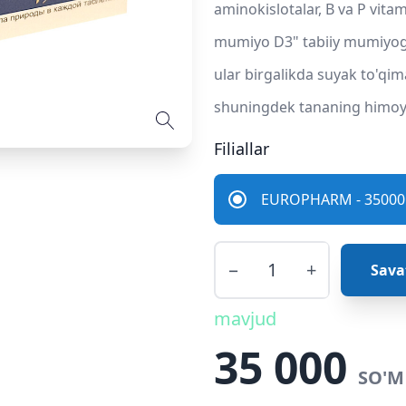
aminokislotalar, B va P vitam
mumiyo D3" tabiiy mumiyoga 
ular birgalikda suyak to'qi
shuningdek tananing himoya 
Filiallar
EUROPHARM - 35000 
−
+
Sava
mavjud
35 000
SO'M