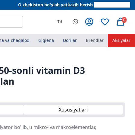
O'zbekiston bo'ylab yetkazib berish
+998 78 555 64 20
0
Til
a va chaqaloq
Gigiena
Dorilar
Brendlar
Aksiyalar
50-sonli vitamin D3
ilan
Xususiyatlari
lyator bo'lib, u mikro- va makroelementlar,