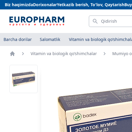
Biz haqimizda
Dorixonalar
Yetkazib berish, To'lov, Qaytarish
Buy
Qidirish
Barcha dorilar
Salomatlik
Vitamin va biologik qo‘shimchal
Vitamin va biologik qo‘shimchalar
Mumiyo olt
Bosh sahifa