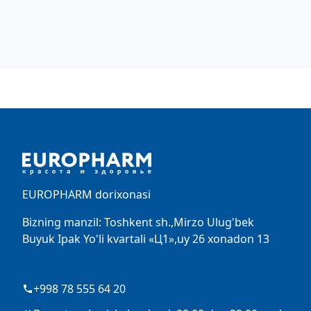
Footer
EUROPHARM dorixonasi
Bizning manzil: Toshkent sh.,Mirzo Ulug'bek
Buyuk Ipak Yo'li kvartali «Ц1»,uy 26 xonadon 13
+998 78 555 64 20