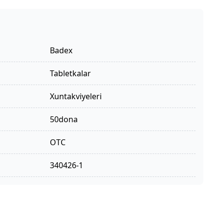
Badex
tabletkalar
xuntakviyeleri
50dona
OTC
340426-1