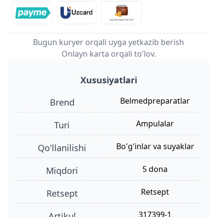
Bugun kuryer orqali uyga yetkazib berish
Onlayn karta orqali to'lov.
Xususiyatlari
Belmedpreparatlar
Brend
ampulalar
turi
bo'g'inlar va suyaklar
qo'llanilishi
5 dona
miqdori
retsept
retsept
317399-1
Artikul