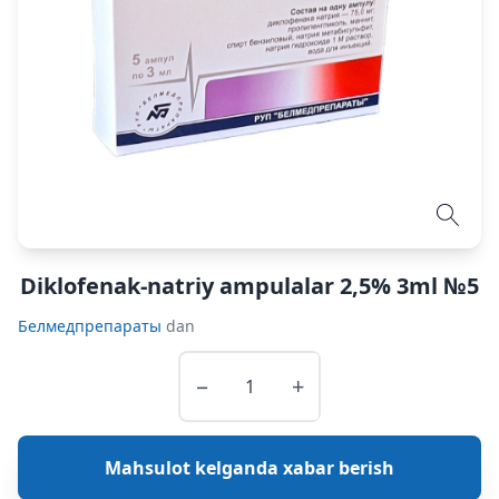
Diklofenak-natriy ampulalar 2,5% 3ml №5
Белмедпрепараты
dan
−
+
Mahsulot kelganda xabar berish