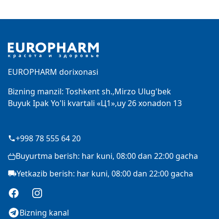
Footer
EUROPHARM dorixonasi
Bizning manzil: Toshkent sh.,Mirzo Ulug'bek
Buyuk Ipak Yo'li kvartali «Ц1»,uy 26 xonadon 13
+998 78 555 64 20
Buyurtma berish: har kuni, 08:00 dan 22:00 gacha
Yetkazib berish: har kuni, 08:00 dan 22:00 gacha
Facebook
Instagram
Bizning kanal