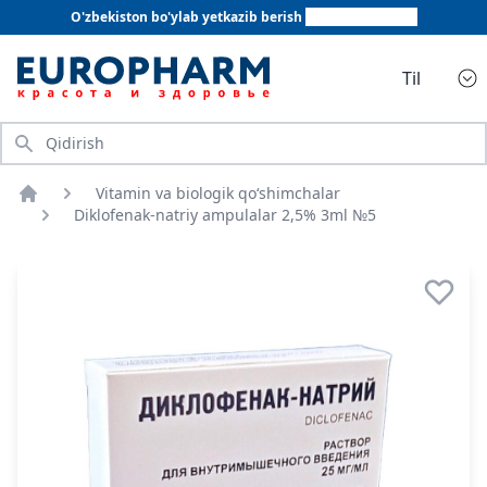
O'zbekiston bo'ylab yetkazib berish
+998 78 555 64 20
Til
Qidirish
Vitamin va biologik qo‘shimchalar
Bosh sahifa
Diklofenak-natriy ampulalar 2,5% 3ml №5