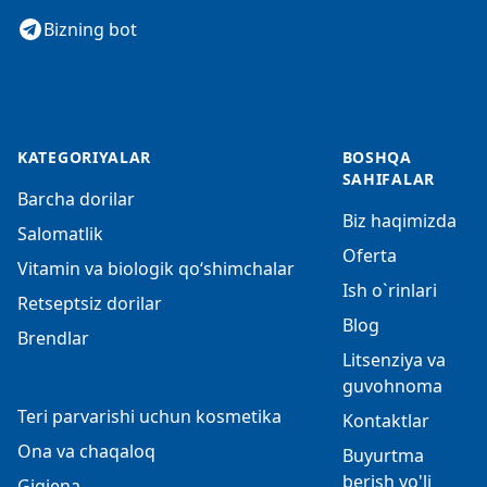
Bizning bot
KATEGORIYALAR
BOSHQA
SAHIFALAR
Barcha dorilar
Biz haqimizda
Salomatlik
Oferta
Vitamin va biologik qo‘shimchalar
Ish o`rinlari
Retseptsiz dorilar
Blog
Brendlar
Litsenziya va
guvohnoma
Teri parvarishi uchun kosmetika
Kontaktlar
Ona va chaqaloq
Buyurtma
berish yo'li
Gigiena