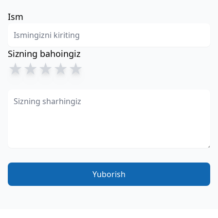
Ism
Sizning bahoingiz
★
★
★
★
★
Yuborish