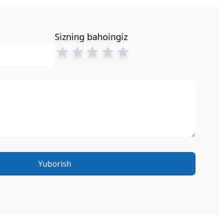
Sizning bahoingiz
★
★
★
★
★
Yuborish