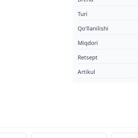
turi
qo'llanilishi
miqdori
retsept
Artikul