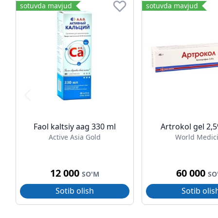
sotuvda mavjud
sotuvda mavjud
Faol kaltsiy aag 330 ml
Artrokol gel 2,
Active Asia Gold
World Medic
12 000
60 000
SO'M
SO
Sotib olish
Sotib olis