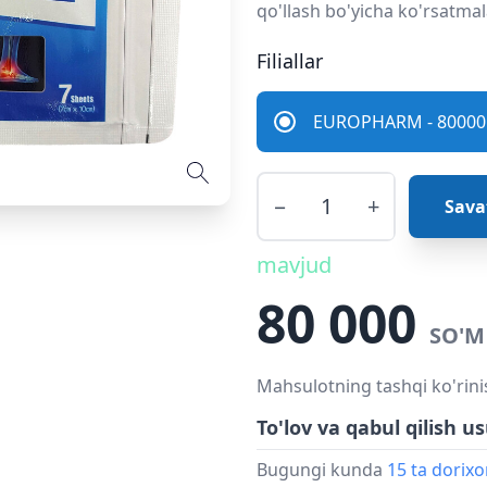
qo'llash bo'yicha ko'rsatmal
Filiallar
EUROPHARM - 80000 
−
+
Sava
mavjud
80 000
SO'M
Mahsulotning tashqi ko'rini
To'lov va qabul qilish us
Bugungi kunda
15 ta dorix