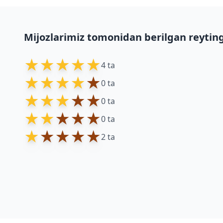
Mijozlarimiz tomonidan berilgan reytin
★
★
★
★
★
4 ta
★
★
★
★
★
0 ta
★
★
★
★
★
0 ta
★
★
★
★
★
0 ta
★
★
★
★
★
2 ta