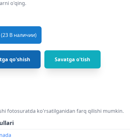
arni o'qing.
(23 В наличии)
tga qo'shish
Savatga o'tish
shi fotosuratda ko'rsatilganidan farq qilishi mumkin.
ullari
onada