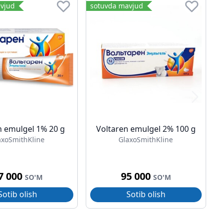
vjud
sotuvda mavjud
n emulgel 1% 20 g
Voltaren emulgel 2% 100 g
axoSmithKline
GlaxoSmithKline
7 000
95 000
SO'M
SO'M
Sotib olish
Sotib olish