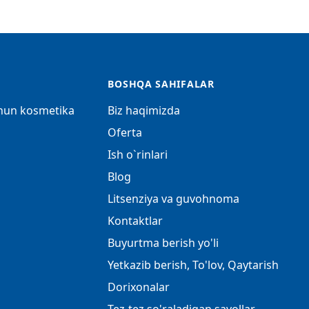
BOSHQA SAHIFALAR
chun kosmetika
Biz haqimizda
Oferta
Ish o`rinlari
Blog
Litsenziya va guvohnoma
Kontaktlar
Buyurtma berish yo'li
Yetkazib berish, To'lov, Qaytarish
Dorixonalar
Tez-tez so'raladigan savollar