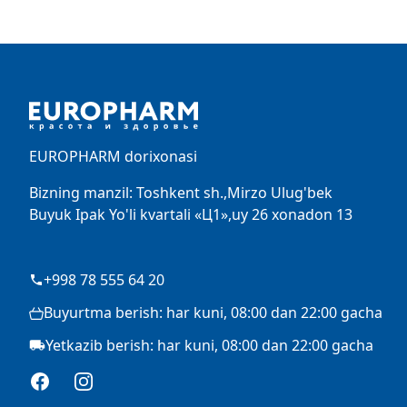
Footer
EUROPHARM dorixonasi
Bizning manzil: Toshkent sh.,Mirzo Ulug'bek
Buyuk Ipak Yo'li kvartali «Ц1»,uy 26 xonadon 13
+998 78 555 64 20
Buyurtma berish: har kuni, 08:00 dan 22:00 gacha
Yetkazib berish: har kuni, 08:00 dan 22:00 gacha
Facebook
Instagram