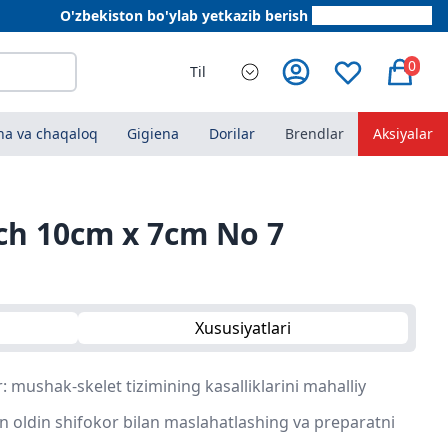
O'zbekiston bo'ylab yetkazib berish
+998 78 555 64 20
0
Til
a va chaqaloq
Gigiena
Dorilar
Brendlar
Aksiyalar
ch 10cm x 7cm No 7
Xususiyatlari
 mushak-skelet tizimining kasalliklarini mahalliy
n oldin shifokor bilan maslahatlashing va preparatni