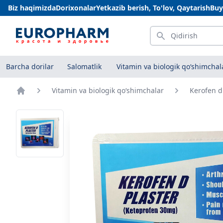
Biz haqimizda
Dorixonalar
Yetkazib berish, To'lov, Qaytarish
Buy
Qidirish
Barcha dorilar
Salomatlik
Vitamin va biologik qo‘shimchal
Vitamin va biologik qo‘shimchalar
Kerofen d
Bosh sahifa