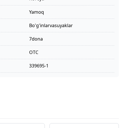
yamoq
bo'g'inlarvasuyaklar
7dona
OTC
339695-1