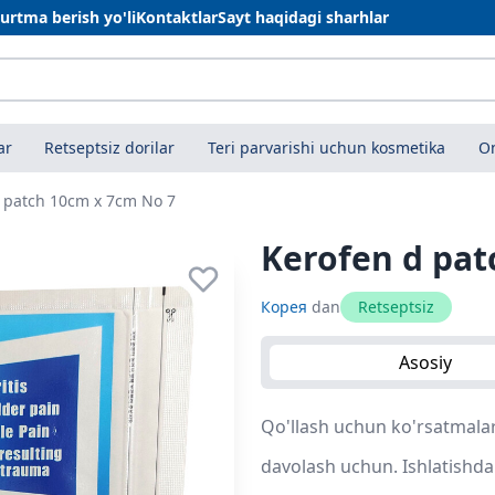
urtma berish yo'li
Kontaktlar
Sayt haqidagi sharhlar
ar
Retseptsiz dorilar
Teri parvarishi uchun kosmetika
On
 patch 10cm x 7cm No 7
Kerofen d pat
Корея
dan
Retseptsiz
Asosiy
Qo'llash uchun ko'rsatmalar:
davolash uchun. Ishlatishda