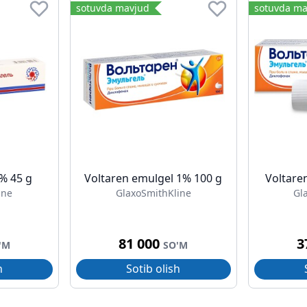
sotuvda mavjud
sotuvda ma
5% 45 g
Voltaren emulgel 1% 100 g
Voltare
ine
GlaxoSmithKline
Gl
81 000
3
'M
SO'M
h
Sotib olish