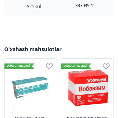
337039-1
Artikul
O'xshash mahsulotlar
sotuvda mavjud
sotuvda mavjud