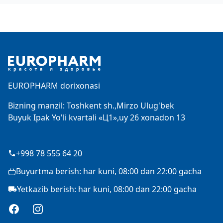
Footer
EUROPHARM dorixonasi
Bizning manzil: Toshkent sh.,Mirzo Ulug'bek
Buyuk Ipak Yo'li kvartali «Ц1»,uy 26 xonadon 13
+998 78 555 64 20
Buyurtma berish: har kuni, 08:00 dan 22:00 gacha
Yetkazib berish: har kuni, 08:00 dan 22:00 gacha
Facebook
Instagram