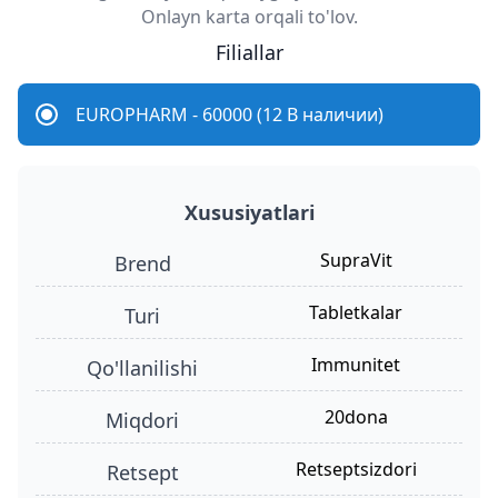
Onlayn karta orqali to'lov.
Filiallar
EUROPHARM - 60000 (12 В наличии)
Xususiyatlari
SupraVit
Brend
tabletkalar
turi
immunitet
qo'llanilishi
20dona
miqdori
retseptsizdori
retsept