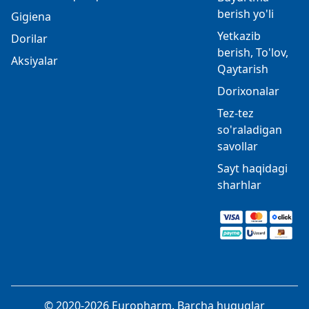
berish yo'li
Gigiena
Yetkazib
Dorilar
berish, To'lov,
Aksiyalar
Qaytarish
Dorixonalar
Tez-tez
so'raladigan
savollar
Sayt haqidagi
sharhlar
© 2020-2026 Europharm. Barcha huquqlar