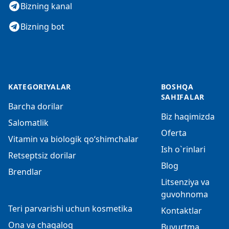
Bizning kanal
Bizning bot
KATEGORIYALAR
BOSHQA
SAHIFALAR
Barcha dorilar
Biz haqimizda
Salomatlik
Oferta
Vitamin va biologik qo‘shimchalar
Ish o`rinlari
Retseptsiz dorilar
Blog
Brendlar
Litsenziya va
guvohnoma
Teri parvarishi uchun kosmetika
Kontaktlar
Ona va chaqaloq
Buyurtma