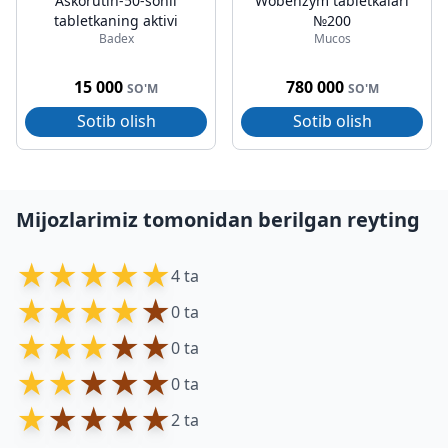
Askorutin-50-sonli
Wobenzym tabletkalari
tabletkaning aktivi
№200
Badex
Mucos
15 000
780 000
SO'M
SO'M
Sotib olish
Sotib olish
Mijozlarimiz tomonidan berilgan reyting
★
★
★
★
★
4 ta
★
★
★
★
★
0 ta
★
★
★
★
★
0 ta
★
★
★
★
★
0 ta
★
★
★
★
★
2 ta