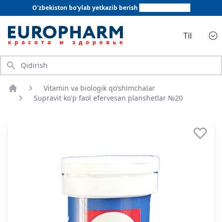
O'zbekiston bo'ylab yetkazib berish
+998 78 555 64 20
Til
Qidirish
Vitamin va biologik qo‘shimchalar
Bosh sahifa
Supravit ko'p faol efervesan planshetlar №20