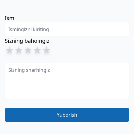
Ism
Sizning bahoingiz
★
★
★
★
★
Yuborish