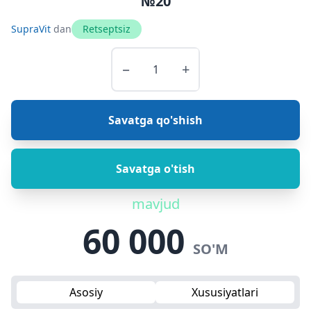
№20
SupraVit
dan
Retseptsiz
−
+
Savatga qo'shish
Savatga o'tish
mavjud
60 000
SO'M
Asosiy
Xususiyatlari