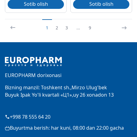
Sotib olish
Sotib olish
1
2
3
...
9
Footer
EUROPHARM dorixonasi
Bizning manzil: Toshkent sh.,Mirzo Ulug'bek
Buyuk Ipak Yo'li kvartali «Ц1»,uy 26 xonadon 13
+998 78 555 64 20
Buyurtma berish: har kuni, 08:00 dan 22:00 gacha