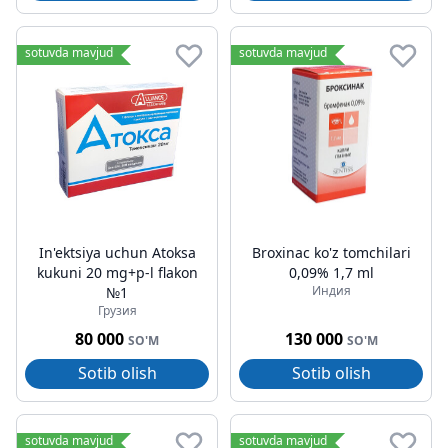
sotuvda mavjud
sotuvda mavjud
In'ektsiya uchun Atoksa
Broxinac ko'z tomchilari
kukuni 20 mg+p-l flakon
0,09% 1,7 ml
Индия
№1
Грузия
80 000
130 000
SO'M
SO'M
Sotib olish
Sotib olish
sotuvda mavjud
sotuvda mavjud