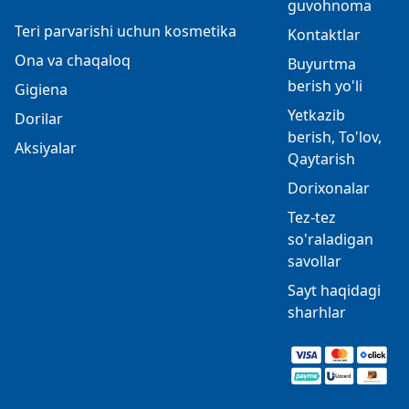
guvohnoma
Teri parvarishi uchun kosmetika
Kontaktlar
Ona va chaqaloq
Buyurtma
berish yo'li
Gigiena
Yetkazib
Dorilar
berish, To'lov,
Aksiyalar
Qaytarish
Dorixonalar
Tez-tez
so'raladigan
savollar
Sayt haqidagi
sharhlar