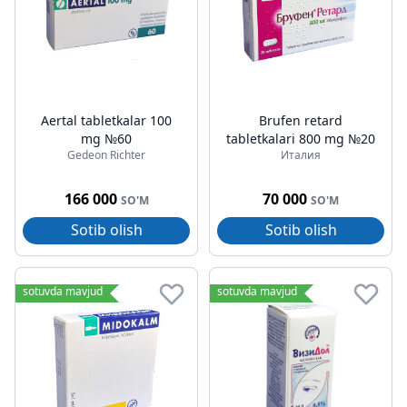
Aertal tabletkalar 100
Brufen retard
mg №60
tabletkalari 800 mg №20
Gedeon Richter
Италия
166 000
70 000
SO'M
SO'M
Sotib olish
Sotib olish
sotuvda mavjud
sotuvda mavjud