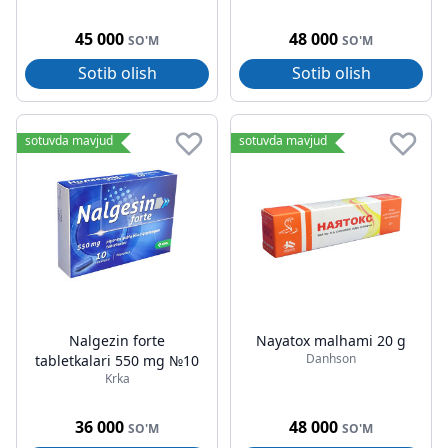
45 000
48 000
SO'M
SO'M
Sotib olish
Sotib olish
sotuvda mavjud
sotuvda mavjud
Nalgezin forte
Nayatox malhami 20 g
Danhson
tabletkalari 550 mg №10
Krka
36 000
48 000
SO'M
SO'M