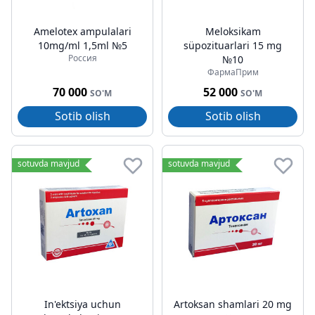
Amelotex ampulalari
Meloksikam
10mg/ml 1,5ml №5
süpozituarlari 15 mg
Россия
№10
ФармаПрим
70 000
52 000
SO'M
SO'M
Sotib olish
Sotib olish
sotuvda mavjud
sotuvda mavjud
In'ektsiya uchun
Artoksan shamlari 20 mg