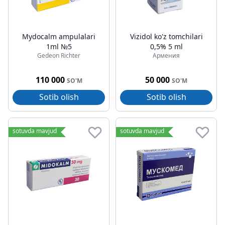
Mydocalm ampulalari
Vizidol ko'z tomchilari
1ml №5
0,5% 5 ml
Gedeon Richter
Армения
110 000
50 000
SO'M
SO'M
Sotib olish
Sotib olish
sotuvda mavjud
sotuvda mavjud