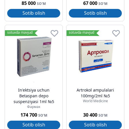
85 000
67 000
SO'M
SO'M
Sotib olish
Sotib olish
sotuvda mavjud
sotuvda mavjud
In'ektsiya uchun
Artrokol ampulalari
Betaspan depo
100mg/2ml №5
World Medicine
suspenziyasi 1ml №5
Фармак
174 700
30 400
SO'M
SO'M
Sotib olish
Sotib olish