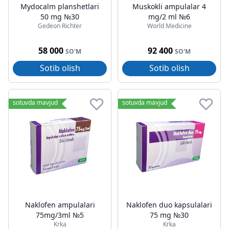
Mydocalm planshetlari
Muskokli ampulalar 4
50 mg №30
mg/2 ml №6
Gedeon Richter
World Medicine
58 000
92 400
SO'M
SO'M
Sotib olish
Sotib olish
sotuvda mavjud
sotuvda mavjud
Naklofen ampulalari
Naklofen duo kapsulalari
75mg/3ml №5
75 mg №30
Krka
Krka