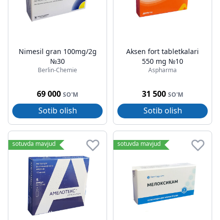
Nimesil gran 100mg/2g
Aksen fort tabletkalari
№30
550 mg №10
Berlin-Chemie
Aspharma
69 000
31 500
SO'M
SO'M
Sotib olish
Sotib olish
sotuvda mavjud
sotuvda mavjud