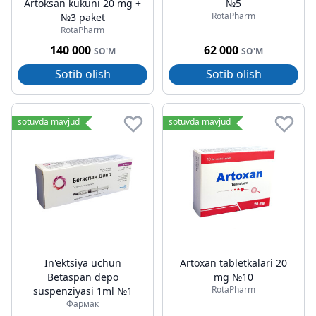
Artoksan kukuni 20 mg +
№5
RotaPharm
№3 paket
RotaPharm
140 000
62 000
SO'M
SO'M
Sotib olish
Sotib olish
sotuvda mavjud
sotuvda mavjud
In'ektsiya uchun
Artoxan tabletkalari 20
Betaspan depo
mg №10
RotaPharm
suspenziyasi 1ml №1
Фармак