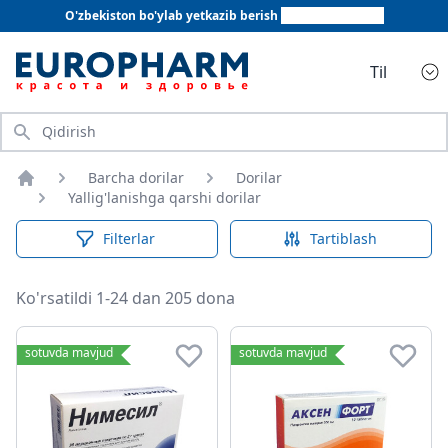
O'zbekiston bo'ylab yetkazib berish
+998 78 555 64 20
Til
Qidirish
Barcha dorilar
Dorilar
Bosh sahifa
Yallig'lanishga qarshi dorilar
Filterlar
Tartiblash
Ko'rsatildi 1-24 dan 205 dona
Yallig'lanishga qarshi dorilar
sotuvda mavjud
sotuvda mavjud