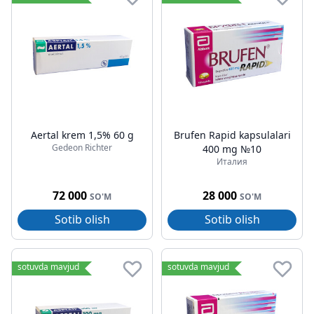
Aertal krem 1,5% 60 g
Brufen Rapid kapsulalari
Gedeon Richter
400 mg №10
Италия
72 000
28 000
SO'M
SO'M
Sotib olish
Sotib olish
sotuvda mavjud
sotuvda mavjud