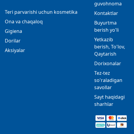
guvohnoma
Teri parvarishi uchun kosmetika
Kontaktlar
Ona va chaqaloq
Buyurtma
berish yo'li
Gigiena
Yetkazib
Dorilar
berish, To'lov,
Aksiyalar
Qaytarish
Dorixonalar
Tez-tez
so'raladigan
savollar
Sayt haqidagi
sharhlar