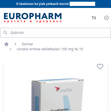
O'zbekiston bo'ylab yetkazib berish
+998 78 555 64 20
Til
Qidirish
Dorilar
Bosh sahifa
Unidox eritma tabletkalari 100 mg № 10