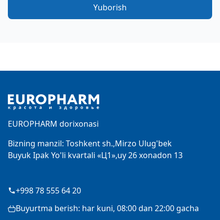
Yuborish
Footer
EUROPHARM dorixonasi
Bizning manzil: Toshkent sh.,Mirzo Ulug'bek
Buyuk Ipak Yo'li kvartali «Ц1»,uy 26 xonadon 13
+998 78 555 64 20
Buyurtma berish: har kuni, 08:00 dan 22:00 gacha