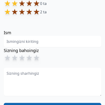
★
★
★
★
★
0 ta
★
★
★
★
★
2 ta
Ism
Sizning bahoingiz
★
★
★
★
★