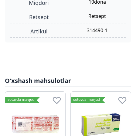
10dona
miqdori
retsept
retsept
314490-1
Artikul
O'xshash mahsulotlar
sotuvda mavjud
sotuvda mavjud