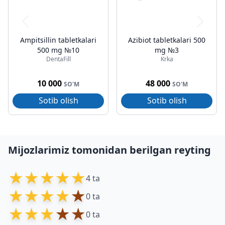
Ampitsillin tabletkalari
Azibiot tabletkalari 500
500 mg №10
mg №3
DentaFill
Krka
10 000
48 000
SO'M
SO'M
Sotib olish
Sotib olish
Mijozlarimiz tomonidan berilgan reyting
★
★
★
★
★
4 ta
★
★
★
★
★
0 ta
★
★
★
★
★
0 ta