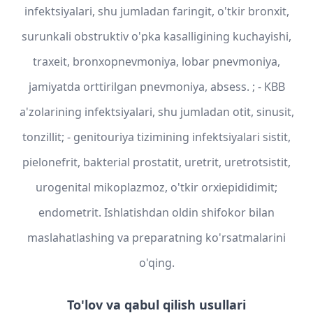
infektsiyalari, shu jumladan faringit, o'tkir bronxit,
surunkali obstruktiv o'pka kasalligining kuchayishi,
traxeit, bronxopnevmoniya, lobar pnevmoniya,
jamiyatda orttirilgan pnevmoniya, absess. ; - KBB
a'zolarining infektsiyalari, shu jumladan otit, sinusit,
tonzillit; - genitouriya tizimining infektsiyalari sistit,
pielonefrit, bakterial prostatit, uretrit, uretrotsistit,
urogenital mikoplazmoz, o'tkir orxiepididimit;
endometrit. Ishlatishdan oldin shifokor bilan
maslahatlashing va preparatning ko'rsatmalarini
o'qing.
To'lov va qabul qilish usullari