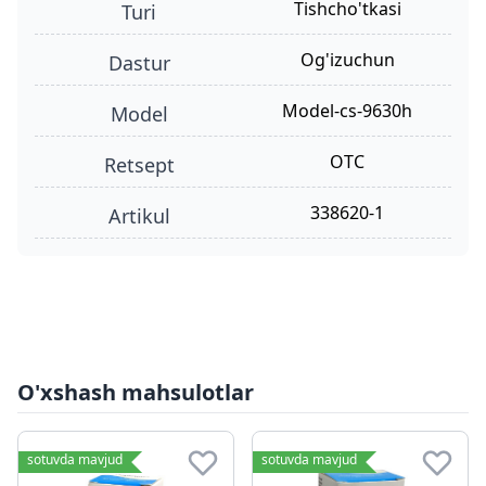
tishcho'tkasi
turi
og'izuchun
dastur
model-cs-9630h
model
OTC
retsept
338620-1
Artikul
O'xshash mahsulotlar
sotuvda mavjud
sotuvda mavjud