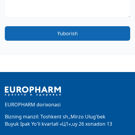
Yuborish
Footer
EUROPHARM dorixonasi
Bizning manzil: Toshkent sh.,Mirzo Ulug'bek
Buyuk Ipak Yo'li kvartali «Ц1»,uy 26 xonadon 13