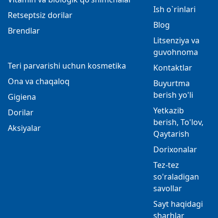
Ish o`rinlari
Retseptsiz dorilar
Blog
Brendlar
Litsenziya va
guvohnoma
Teri parvarishi uchun kosmetika
Kontaktlar
Ona va chaqaloq
Buyurtma
berish yo'li
Gigiena
Yetkazib
Dorilar
berish, To'lov,
Aksiyalar
Qaytarish
Dorixonalar
Tez-tez
so'raladigan
savollar
Sayt haqidagi
sharhlar