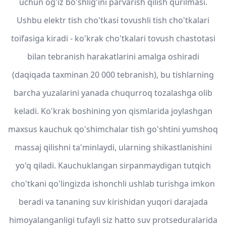
uchun og'iz bo'shlig'ini parvarish qilish qurilmasi.
Ushbu elektr tish cho'tkasi tovushli tish cho'tkalari
toifasiga kiradi - ko'krak cho'tkalari tovush chastotasi
bilan tebranish harakatlarini amalga oshiradi
(daqiqada taxminan 20 000 tebranish), bu tishlarning
barcha yuzalarini yanada chuqurroq tozalashga olib
keladi. Ko'krak boshining yon qismlarida joylashgan
maxsus kauchuk qo'shimchalar tish go'shtini yumshoq
massaj qilishni ta'minlaydi, ularning shikastlanishini
yo'q qiladi. Kauchuklangan sirpanmaydigan tutqich
cho'tkani qo'lingizda ishonchli ushlab turishga imkon
beradi va tananing suv kirishidan yuqori darajada
himoyalanganligi tufayli siz hatto suv protseduralarida