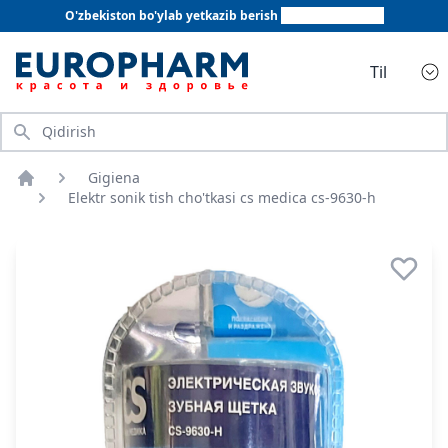
O'zbekiston bo'ylab yetkazib berish
+998 78 555 64 20
Til
Qidirish
Gigiena
Bosh sahifa
Elektr sonik tish cho'tkasi cs medica cs-9630-h