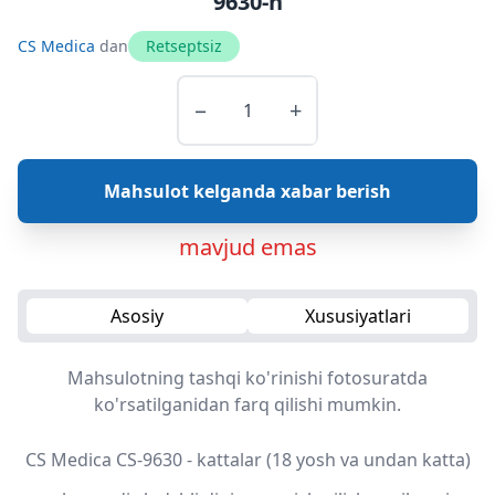
9630-h
CS Medica
dan
Retseptsiz
−
+
Mahsulot kelganda xabar berish
mavjud emas
Asosiy
Xususiyatlari
Mahsulotning tashqi ko'rinishi fotosuratda
ko'rsatilganidan farq qilishi mumkin.
CS Medica CS-9630 - kattalar (18 yosh va undan katta)