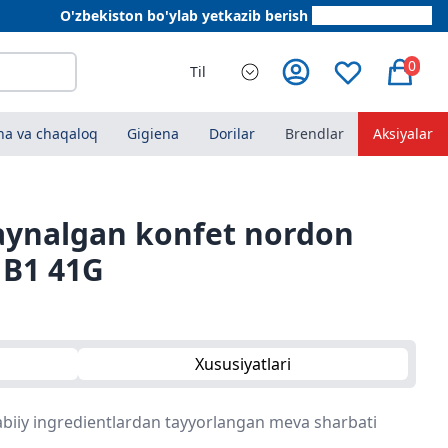
O'zbekiston bo'ylab yetkazib berish
+998 78 555 64 20
0
Til
a va chaqaloq
Gigiena
Dorilar
Brendlar
Aksiyalar
aynalgan konfet nordon
 B1 41G
Xususiyatlari
tabiiy ingredientlardan tayyorlangan meva sharbati