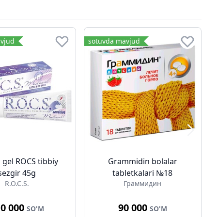
vjud
sotuvda mavjud
 gel ROCS tibbiy
Grammidin bolalar
sezgir 45g
tabletkalari №18
R.O.C.S.
Граммидин
10 000
90 000
SO'M
SO'M