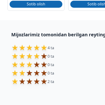
Sotib olish
Sotib olis
Mijozlarimiz tomonidan berilgan reytin
★
★
★
★
★
4 ta
★
★
★
★
★
0 ta
★
★
★
★
★
0 ta
★
★
★
★
★
0 ta
★
★
★
★
★
2 ta