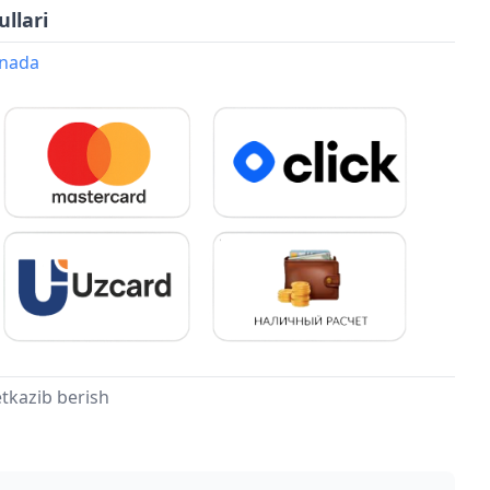
ullari
onada
tkazib berish