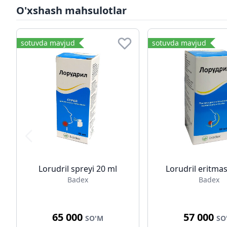
O'xshash mahsulotlar
sotuvda mavjud
sotuvda mavjud
Lorudril spreyi 20 ml
Lorudril eritmas
Badex
Badex
65 000
57 000
SO'M
SO