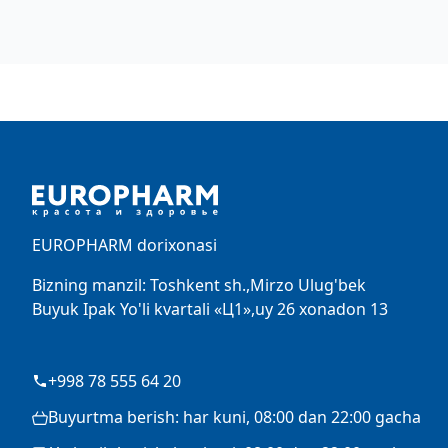
Footer
EUROPHARM dorixonasi
Bizning manzil: Toshkent sh.,Mirzo Ulug'bek
Buyuk Ipak Yo'li kvartali «Ц1»,uy 26 xonadon 13
+998 78 555 64 20
Buyurtma berish: har kuni, 08:00 dan 22:00 gacha