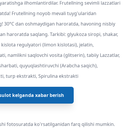
ratishga ilhomlantirdilar. Frutellning sevimli lazzatlari
tda! Frutellning noyob mevali tuyg'ularidan
g! 30°C dan oshmaydigan haroratda, havoning nisbiy
 haroratda saqlang. Tarkibi: glyukoza siropi, shakar,
slota regulyatori (limon kislotasi), jelatin,
 namlikni saqlovchi vosita (glitserin), tabiiy Lazzatlar,
harbati, quyuqlashtiruvchi (Arabcha saqich),
i, turp ekstrakti, Spirulina ekstrakti
ulot kelganda xabar berish
shi fotosuratda ko'rsatilganidan farq qilishi mumkin.