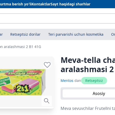
urtma berish yo'li
Kontaktlar
Sayt haqidagi sharhlar
ar
Retseptsiz dorilar
Teri parvarishi uchun kosmetika
On
on aralashmasi 2 B1 41G
Meva-tella ch
aralashmasi 2
Mentos
dan
Retseptsiz
Asosiy
Meva sevuvchilar Frutellni 