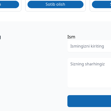
h
Sotib olish
g
Ism