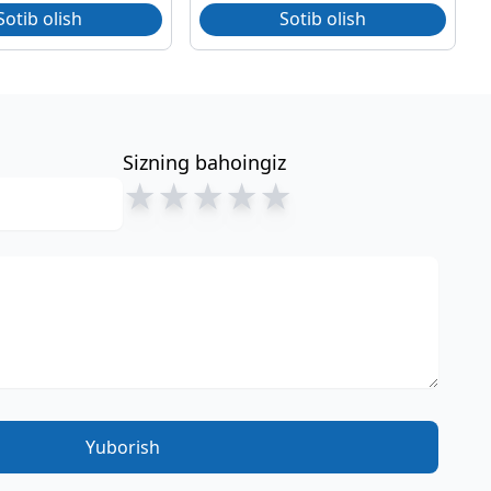
Sotib olish
Sotib olish
Sizning bahoingiz
★
★
★
★
★
Yuborish