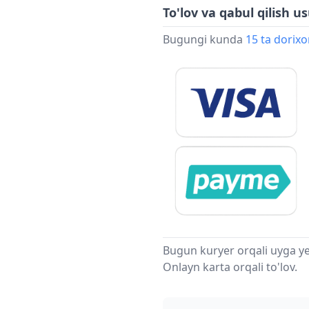
To'lov va qabul qilish us
Bugungi kunda
15 ta dorix
Bugun kuryer orqali uyga ye
Onlayn karta orqali to'lov.