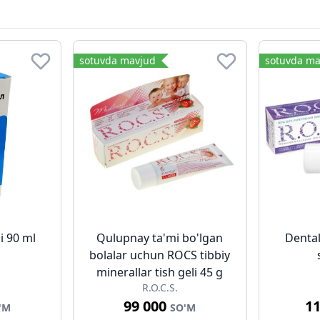
sotuvda mavjud
sotuvda ma
i 90 ml
Qulupnay ta'mi bo'lgan
Dental
bolalar uchun ROCS tibbiy
minerallar tish geli 45 g
R.O.C.S.
99 000
1
'M
SO'M