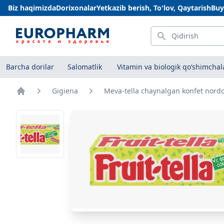
Biz haqimizda
Dorixonalar
Yetkazib berish, To'lov, Qaytarish
Buy
Qidirish
Barcha dorilar
Salomatlik
Vitamin va biologik qo‘shimchal
Gigiena
Meva-tella chaynalgan konfet nord
Bosh sahifa