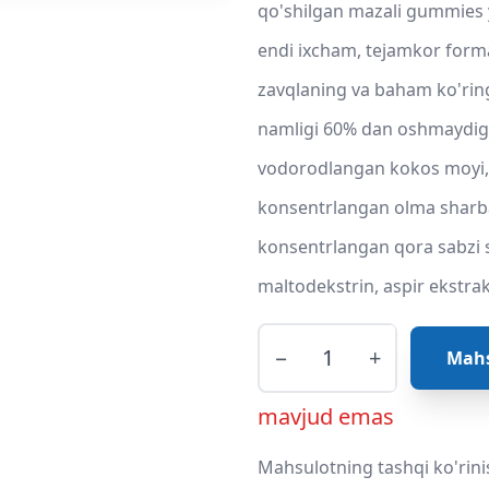
qo'shilgan mazali gummies ya
endi ixcham, tejamkor forma
zavqlaning va baham ko'rin
namligi 60% dan oshmaydigan
vodorodlangan kokos moyi, ki
konsentrlangan olma sharbati,
konsentrlangan qora sabzi s
maltodekstrin, aspir ekstrakt
−
+
Mahs
mavjud emas
Mahsulotning tashqi ko'rini