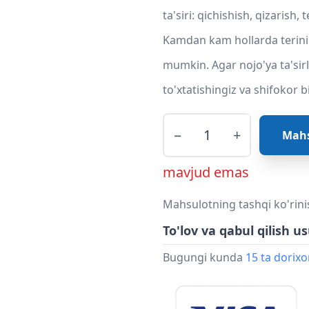
ta'siri: qichishish, qizarish
Kamdan kam hollarda terinin
mumkin. Agar nojo'ya ta'sir
to'xtatishingiz va shifokor 
−
+
Mahs
mavjud emas
Mahsulotning tashqi ko'rini
To'lov va qabul qilish us
Bugungi kunda
15 ta dorix