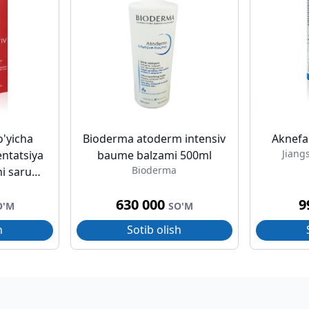
o'yicha
Bioderma atoderm intensiv
Aknefa
Jiang
ntatsiya
baume balzami 500ml
Bioderma
hi sarum
30ml
630 000
9
O'M
SO'M
h
Sotib olish