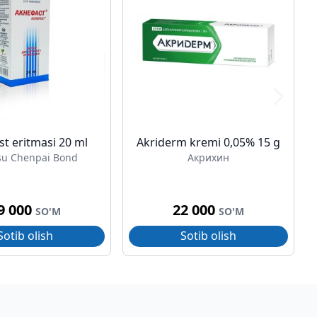
st eritmasi 20 ml
Akriderm kremi 0,05% 15 g
su Chenpai Bond
Акрихин
9 000
22 000
SO'M
SO'M
Sotib olish
Sotib olish