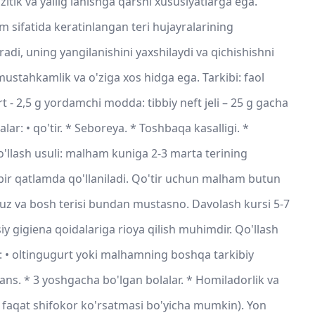
itik va yallig'lanishga qarshi xususiyatlarga ega.
sm sifatida keratinlangan teri hujayralarining
adi, uning yangilanishini yaxshilaydi va qichishishni
ustahkamlik va o'ziga xos hidga ega. Tarkibi: faol
 - 2,5 g yordamchi modda: tibbiy neft jeli – 25 g gacha
ar: • qo'tir. * Seboreya. * Toshbaqa kasalligi. *
Qo'llash usuli: malham kuniga 2-3 marta terining
 bir qatlamda qo'llaniladi. Qo'tir uchun malham butun
 yuz va bosh terisi bundan mustasno. Davolash kursi 5-7
y gigiena qoidalariga rioya qilish muhimdir. Qo'llash
 • oltingugurt yoki malhamning boshqa tarkibiy
rans. * 3 yoshgacha bo'lgan bolalar. * Homiladorlik va
sh faqat shifokor ko'rsatmasi bo'yicha mumkin). Yon