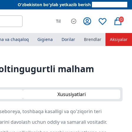
O'zbekiston bo'ylab yetkazib berish
+998 78 555 64 20
0
Til
a va chaqaloq
Gigiena
Dorilar
Brendlar
Aksiyalar
oltingugurtli malham
Xususiyatlari
seboreya, toshbaqa kasalligi va qo'ziqorin teri
iklarini davolash uchun oddiy va samarali vositadir.