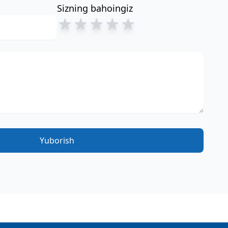
Sizning bahoingiz
★
★
★
★
★
Yuborish