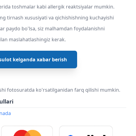
, terida toshmalar kabi allergik reaktsiyalar mumkin.
g tirnash xususiyati va qichishishning kuchayishi
lar paydo bo'lsa, siz malhamdan foydalanishni
bilan maslahatlashingiz kerak.
ulot kelganda xabar berish
shi fotosuratda ko'rsatilganidan farq qilishi mumkin.
ullari
onada