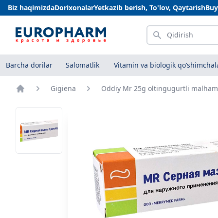
Biz haqimizda
Dorixonalar
Yetkazib berish, To'lov, Qaytarish
Buy
Qidirish
Barcha dorilar
Salomatlik
Vitamin va biologik qo‘shimchal
Gigiena
Oddiy Mr 25g oltingugurtli malham
Bosh sahifa