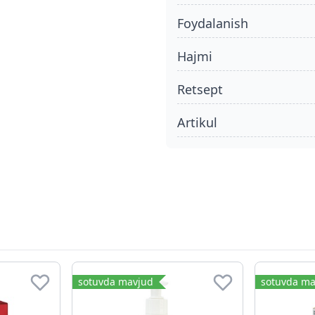
foydalanish
hajmi
retsept
Artikul
sotuvda mavjud
sotuvda ma