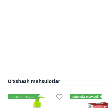
O'xshash mahsulotlar
sotuvda mavjud
sotuvda mavjud