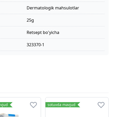
dermatologik mahsulotlar
25g
retsept bo'yicha
323370-1
vjud
sotuvda mavjud