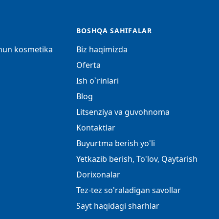
BOSHQA SAHIFALAR
chun kosmetika
Biz haqimizda
Oferta
Ish o`rinlari
Blog
Litsenziya va guvohnoma
Kontaktlar
Buyurtma berish yo'li
Yetkazib berish, To'lov, Qaytarish
Dorixonalar
Tez-tez so'raladigan savollar
Sayt haqidagi sharhlar