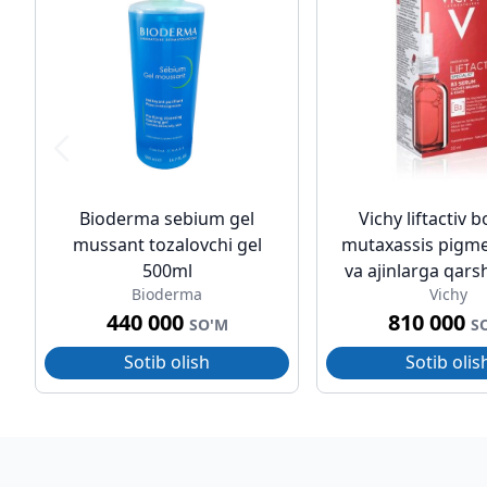
Bioderma sebium gel
Vichy liftactiv b
mussant tozalovchi gel
mutaxassis pigme
500ml
va ajinlarga qars
Bioderma
Vichy
vitamin b3 
440 000
810 000
SO'M
S
Sotib olish
Sotib olis