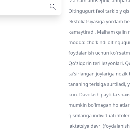
Malham antiseptik, antiparaz
Oltingugurt faol tarkibiy qi
eksfoliatsiyasiga yordam ber
kamaytiradi. Malham qalin m
modda: cho'kindi oltingugurt
foydalanish uchun ko'rsatmal
Qo'ziqorin teri lezyonlari. 
ta'sirlangan joylariga nozik
tananing terisiga surtiladi,
kun. Davolash paytida shaxsi
mumkin bo'lmagan holatlar:
qismlariga individual intole
laktatsiya davri (foydalani