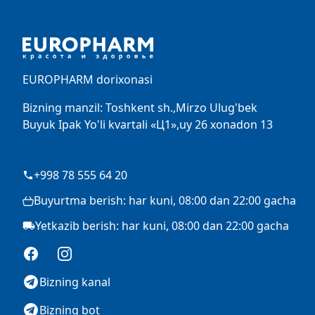
EUROPHARM dorixonasi
Bizning manzil: Toshkent sh.,Mirzo Ulug'bek
Buyuk Ipak Yo'li kvartali «Ц1»,uy 26 xonadon 13
+998 78 555 64 20
Buyurtma berish: har kuni, 08:00 dan 22:00 gacha
Yetkazib berish: har kuni, 08:00 dan 22:00 gacha
Facebook
Instagram
Bizning kanal
Bizning bot