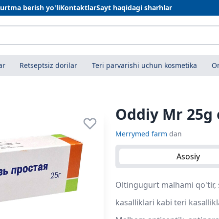
urtma berish yo'li
Kontaktlar
Sayt haqidagi sharhlar
ar
Retseptsiz dorilar
Teri parvarishi uchun kosmetika
On
Oddiy Mr 25g 
Merrymed farm
dan
Asosiy
Oltingugurt malhami qo'tir, 
kasalliklari kabi teri kasall