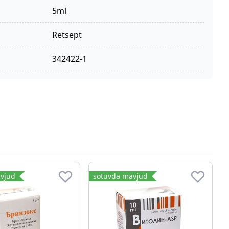
5ml
retsept
342422-1
vjud
sotuvda mavjud