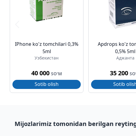
IPhone ko'z tomchilari 0,3%
Apdrops ko'z to
5ml
0,5% 5ml
Узбекистан
Аджанта
40 000
35 200
SO'M
SO
Sotib olish
Sotib olis
Mijozlarimiz tomonidan berilgan reytin