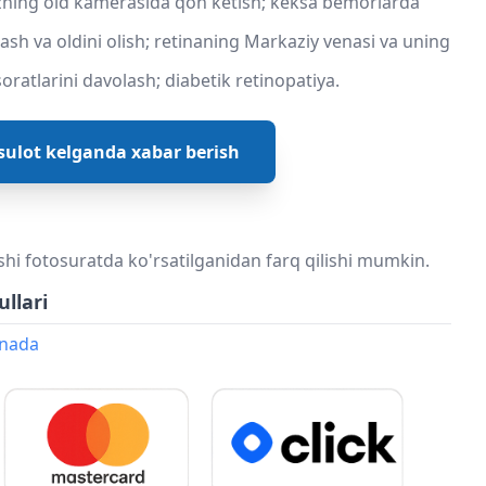
o'zning old kamerasida qon ketish; keksa bemorlarda
ash va oldini olish; retinaning Markaziy venasi va uning
oratlarini davolash; diabetik retinopatiya.
ulot kelganda xabar berish
shi fotosuratda ko'rsatilganidan farq qilishi mumkin.
ullari
onada