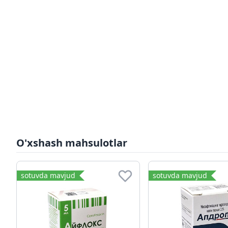
O'xshash mahsulotlar
sotuvda mavjud
sotuvda mavjud