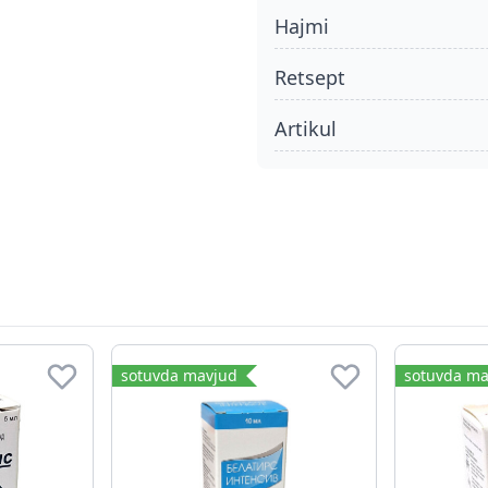
hajmi
retsept
Artikul
sotuvda mavjud
sotuvda ma