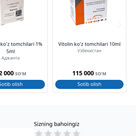
 ko'z tomchilari 1%
Vitolin ko'z tomchilari 10ml
Узбекистан
5ml
Аджанта
2 000
115 000
SO'M
SO'M
Sotib olish
Sotib olish
Sizning bahoingiz
★
★
★
★
★