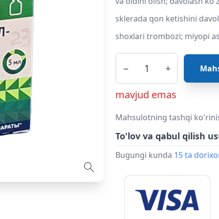
va oldini olish; davolash k
sklerada qon ketishini davol
shoxlari trombozi; miyopi as
−
+
Mahs
mavjud emas
Mahsulotning tashqi ko'rini
To'lov va qabul qilish us
Bugungi kunda
15 ta dorix