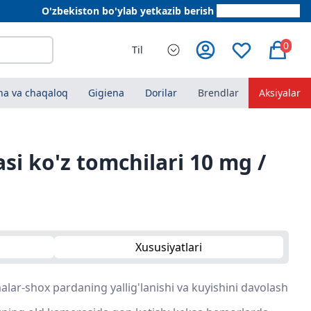
O'zbekiston bo'ylab yetkazib berish
+998 78 555 64 20
0
Til
a va chaqaloq
Gigiena
Dorilar
Brendlar
Aksiyalar
si ko'z tomchilari 10 mg /
Xususiyatlari
lar-shox pardaning yallig'lanishi va kuyishini davolash