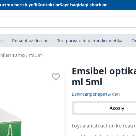
urtma berish yo'li
Kontaktlar
Sayt haqidagi sharhlar
ar
Retseptsiz dorilar
Teri parvarishi uchun kosmetika
On
chilari 10 mg / ml 5ml
Emsibel optika
ml 5ml
Белмедпрепараты
dan
Asosiy
Foydalanish uchun ko'rsatma