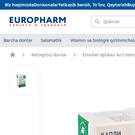
Biz haqimizda
Dorixonalar
Yetkazib berish, To'lov, Qaytarish
Buy
Qidirish
Barcha dorilar
Salomatlik
Vitamin va biologik qo‘shimchal
Retseptsiz dorilar
Emsibel optikasi ko'z tom
Bosh sahifa