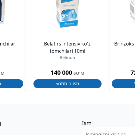
mchilari
Belatirs intensiv ko'z
Brinzoks
tomchilari 10ml
Belinda
140 000
7
'M
SO'M
h
Sotib olish
g
Ism