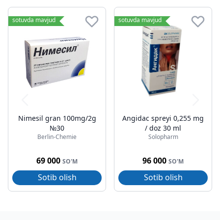
sotuvda mavjud
sotuvda mavjud
Nimesil gran 100mg/2g
Angidac spreyi 0,255 mg
№30
/ doz 30 ml
Berlin-Chemie
Solopharm
69 000
96 000
SO'M
SO'M
Sotib olish
Sotib olish