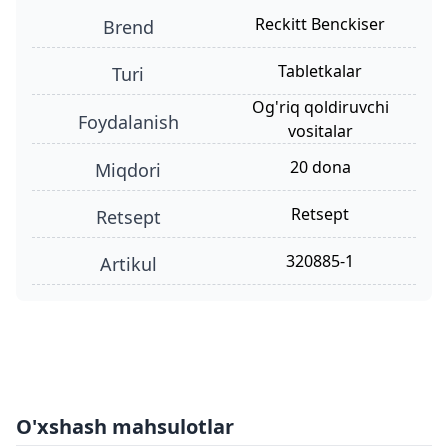
Reckitt Benckiser
Brend
tabletkalar
turi
og'riq qoldiruvchi
foydalanish
vositalar
20 dona
miqdori
retsept
retsept
320885-1
Artikul
O'xshash mahsulotlar