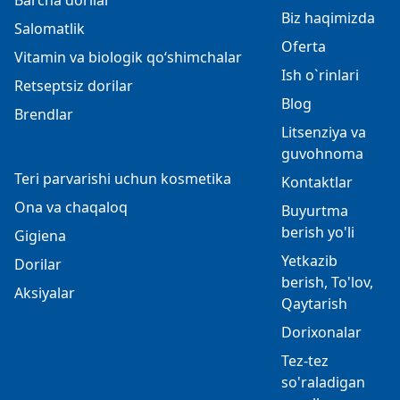
Biz haqimizda
Salomatlik
Oferta
Vitamin va biologik qo‘shimchalar
Ish o`rinlari
Retseptsiz dorilar
Blog
Brendlar
Litsenziya va
guvohnoma
Teri parvarishi uchun kosmetika
Kontaktlar
Ona va chaqaloq
Buyurtma
berish yo'li
Gigiena
Yetkazib
Dorilar
berish, To'lov,
Aksiyalar
Qaytarish
Dorixonalar
Tez-tez
so'raladigan