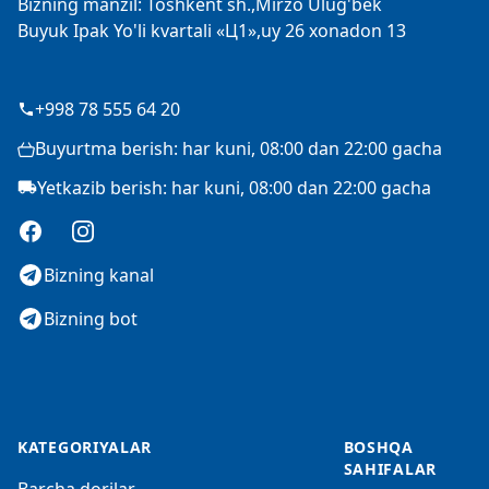
Bizning manzil: Toshkent sh.,Mirzo Ulug'bek
Buyuk Ipak Yo'li kvartali «Ц1»,uy 26 xonadon 13
+998 78 555 64 20
Buyurtma berish: har kuni, 08:00 dan 22:00 gacha
Yetkazib berish: har kuni, 08:00 dan 22:00 gacha
Facebook
Instagram
Bizning kanal
Bizning bot
KATEGORIYALAR
BOSHQA
SAHIFALAR
Barcha dorilar