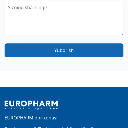
Yuborish
Footer
EUROPHARM dorixonasi