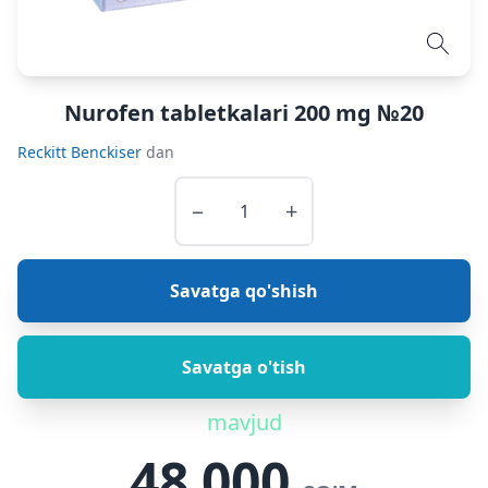
Nurofen tabletkalari 200 mg №20
Reckitt Benckiser
dan
−
+
Savatga qo'shish
Savatga o'tish
mavjud
48 000