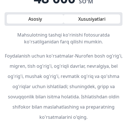
SO'M
Asosiy
Xususiyatlari
Mahsulotning tashqi ko'rinishi fotosuratda
ko'rsatilganidan farq qilishi mumkin.
Foydalanish uchun ko'rsatmalar-Nurofen bosh og'rig'i,
migren, tish og'rig'i, og'riqli davrlar, nevralgiya, bel
og'rig'i, mushak og'rig'i, revmatik og'riq va qo'shma
og'riqlar uchun ishlatiladi; shuningdek, gripp va
sovuqqonlik bilan isitma holatida. Ishlatishdan oldin
shifokor bilan maslahatlashing va preparatning
ko'rsatmalarini o'qing.