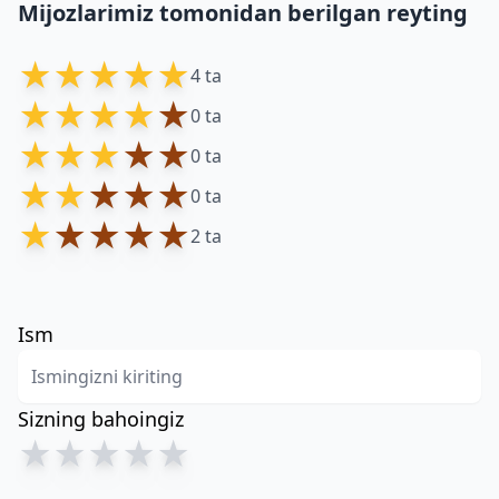
Mijozlarimiz tomonidan berilgan reyting
★
★
★
★
★
4 ta
★
★
★
★
★
0 ta
★
★
★
★
★
0 ta
★
★
★
★
★
0 ta
★
★
★
★
★
2 ta
Ism
Sizning bahoingiz
★
★
★
★
★