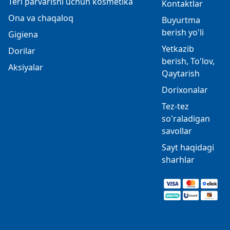
Teri parvarishi uchun kosmetika
Kontaktlar
Ona va chaqaloq
Buyurtma
berish yo'li
Gigiena
Yetkazib
Dorilar
berish, To'lov,
Aksiyalar
Qaytarish
Dorixonalar
Tez-tez
so'raladigan
savollar
Sayt haqidagi
sharhlar