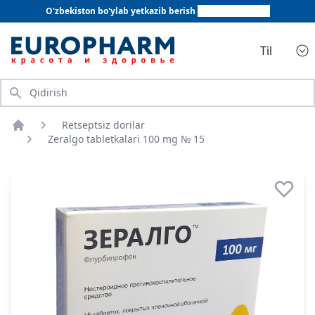
O'zbekiston bo'ylab yetkazib berish
+998 78 555 64 20
Til
Qidirish
Retseptsiz dorilar
Bosh sahifa
Zeralgo tabletkalari 100 mg № 15