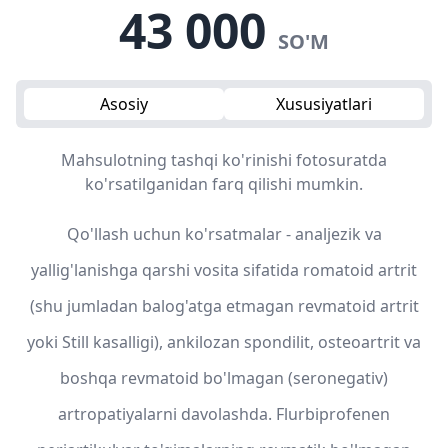
43 000
SO'M
Asosiy
Xususiyatlari
Mahsulotning tashqi ko'rinishi fotosuratda
ko'rsatilganidan farq qilishi mumkin.
Qo'llash uchun ko'rsatmalar - analjezik va
yallig'lanishga qarshi vosita sifatida romatoid artrit
(shu jumladan balog'atga etmagan revmatoid artrit
yoki Still kasalligi), ankilozan spondilit, osteoartrit va
boshqa revmatoid bo'lmagan (seronegativ)
artropatiyalarni davolashda. Flurbiprofenen