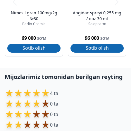
Nimesil gran 100mg/2g
Angidac spreyi 0,255 mg
№30
/ doz 30 ml
Berlin-Chemie
Solopharm
69 000
96 000
SO'M
SO'M
Sotib olish
Sotib olish
Mijozlarimiz tomonidan berilgan reyting
★
★
★
★
★
4 ta
★
★
★
★
★
0 ta
★
★
★
★
★
0 ta
★
★
★
★
★
0 ta