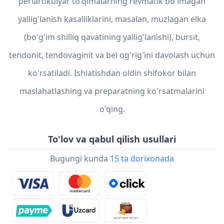
periartikulyar to'qimalarning revmatik bo'lmagan
yallig'lanish kasalliklarini, masalan, muzlagan elka
(bo'g'im shilliq qavatining yallig'lanishi), bursit,
tendonit, tendovaginit va bel og'rig'ini davolash uchun
ko'rsatiladi. Ishlatishdan oldin shifokor bilan
maslahatlashing va preparatning ko'rsatmalarini
o'qing.
To'lov va qabul qilish usullari
Bugungi kunda
15 ta dorixonada