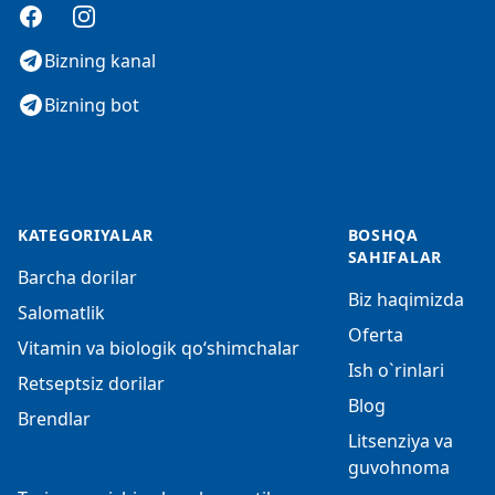
Facebook
Instagram
Bizning kanal
Bizning bot
KATEGORIYALAR
BOSHQA
SAHIFALAR
Barcha dorilar
Biz haqimizda
Salomatlik
Oferta
Vitamin va biologik qo‘shimchalar
Ish o`rinlari
Retseptsiz dorilar
Blog
Brendlar
Litsenziya va
guvohnoma