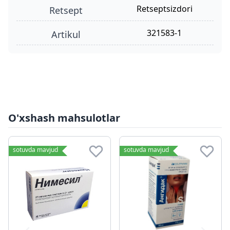
retseptsizdori
retsept
321583-1
Artikul
O'xshash mahsulotlar
sotuvda mavjud
sotuvda mavjud