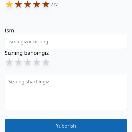
★
★
★
★
★
2 ta
Ism
Sizning bahoingiz
★
★
★
★
★
Yuborish