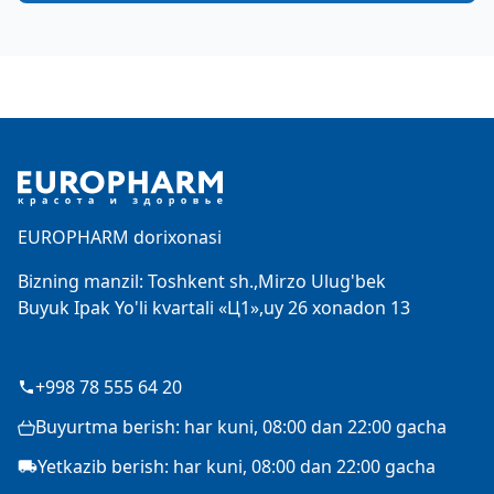
Footer
EUROPHARM dorixonasi
Bizning manzil: Toshkent sh.,Mirzo Ulug'bek
Buyuk Ipak Yo'li kvartali «Ц1»,uy 26 xonadon 13
+998 78 555 64 20
Buyurtma berish: har kuni, 08:00 dan 22:00 gacha
Yetkazib berish: har kuni, 08:00 dan 22:00 gacha