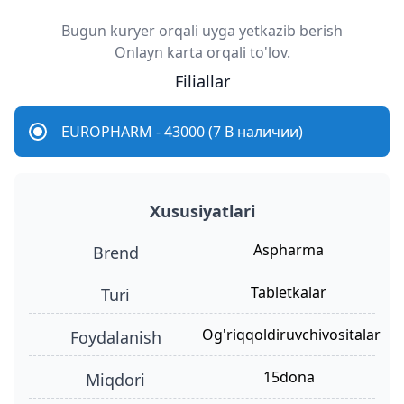
Bugun kuryer orqali uyga yetkazib berish
Onlayn karta orqali to'lov.
Filiallar
EUROPHARM - 43000 (7 В наличии)
Xususiyatlari
Aspharma
Brend
tabletkalar
turi
og'riqqoldiruvchivositalar
foydalanish
15dona
miqdori