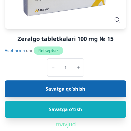
Zeralgo tabletkalari 100 mg № 15
Aspharma
dan
Retseptsiz
−
+
Savatga qo'shish
Savatga o'tish
mavjud