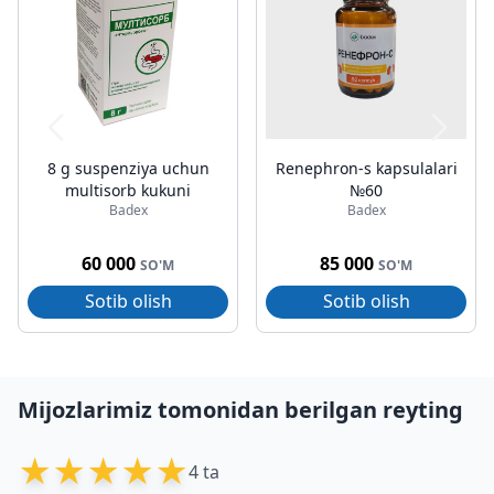
8 g suspenziya uchun
Renephron-s kapsulalari
multisorb kukuni
№60
Badex
Badex
60 000
85 000
SO'M
SO'M
Sotib olish
Sotib olish
Mijozlarimiz tomonidan berilgan reyting
★
★
★
★
★
4 ta