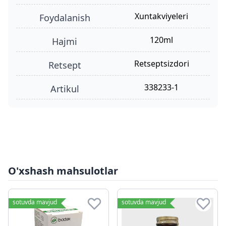
xuntakviyeleri
foydalanish
120ml
hajmi
retseptsizdori
retsept
338233-1
Artikul
O'xshash mahsulotlar
sotuvda mavjud
sotuvda mavjud