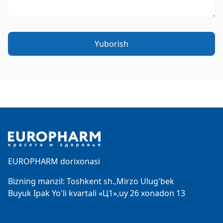
Yuborish
Footer
EUROPHARM dorixonasi
Bizning manzil: Toshkent sh.,Mirzo Ulug'bek
Buyuk Ipak Yo'li kvartali «Ц1»,uy 26 xonadon 13