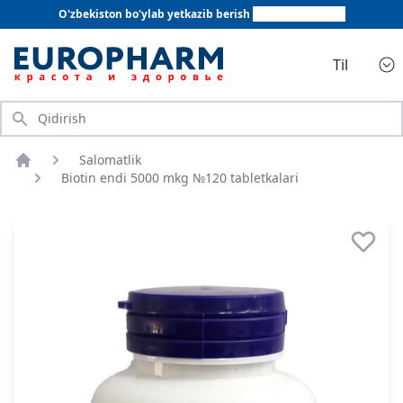
O'zbekiston bo'ylab yetkazib berish
+998 78 555 64 20
Til
Qidirish
Salomatlik
Bosh sahifa
Biotin endi 5000 mkg №120 tabletkalari