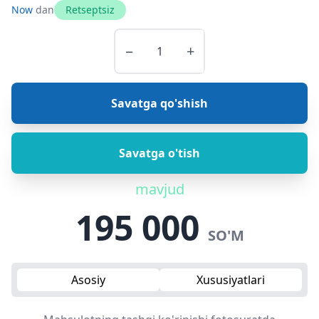
Now
dan
Retseptsiz
−
+
Savatga qo'shish
Savatga o'tish
mavjud
195 000
SO'M
Asosiy
Xususiyatlari