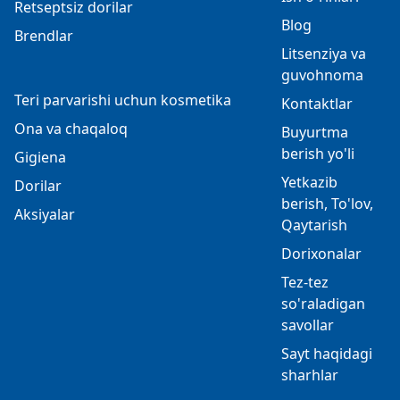
Retseptsiz dorilar
Blog
Brendlar
Litsenziya va
guvohnoma
Teri parvarishi uchun kosmetika
Kontaktlar
Ona va chaqaloq
Buyurtma
berish yo'li
Gigiena
Yetkazib
Dorilar
berish, To'lov,
Aksiyalar
Qaytarish
Dorixonalar
Tez-tez
so'raladigan
savollar
Sayt haqidagi
sharhlar