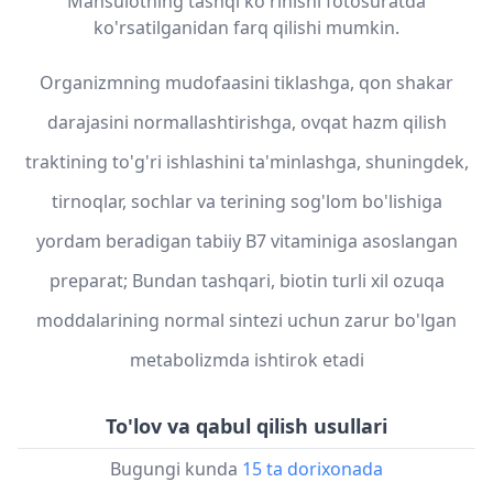
Mahsulotning tashqi ko'rinishi fotosuratda
ko'rsatilganidan farq qilishi mumkin.
Organizmning mudofaasini tiklashga, qon shakar
darajasini normallashtirishga, ovqat hazm qilish
traktining to'g'ri ishlashini ta'minlashga, shuningdek,
tirnoqlar, sochlar va terining sog'lom bo'lishiga
yordam beradigan tabiiy B7 vitaminiga asoslangan
preparat; Bundan tashqari, biotin turli xil ozuqa
moddalarining normal sintezi uchun zarur bo'lgan
metabolizmda ishtirok etadi
To'lov va qabul qilish usullari
Bugungi kunda
15 ta dorixonada