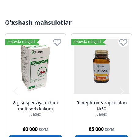
O'xshash mahsulotlar
sotuvda mavjud
sotuvda mavjud
8 g suspenziya uchun
Renephron-s kapsulalari
multisorb kukuni
№60
Badex
Badex
60 000
85 000
SO'M
SO'M