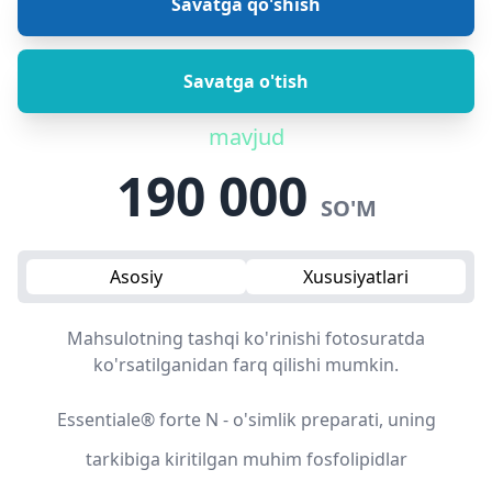
Savatga qo'shish
Savatga o'tish
mavjud
190 000
SO'M
Asosiy
Xususiyatlari
Mahsulotning tashqi ko'rinishi fotosuratda
ko'rsatilganidan farq qilishi mumkin.
Essentiale® forte N - o'simlik preparati, uning
tarkibiga kiritilgan muhim fosfolipidlar