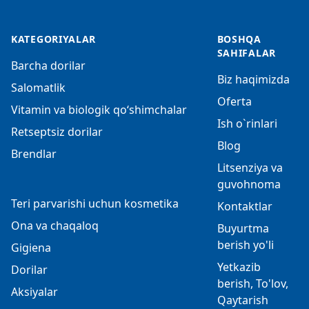
KATEGORIYALAR
BOSHQA
SAHIFALAR
Barcha dorilar
Biz haqimizda
Salomatlik
Oferta
Vitamin va biologik qo‘shimchalar
Ish o`rinlari
Retseptsiz dorilar
Blog
Brendlar
Litsenziya va
guvohnoma
Teri parvarishi uchun kosmetika
Kontaktlar
Ona va chaqaloq
Buyurtma
berish yo'li
Gigiena
Yetkazib
Dorilar
berish, To'lov,
Aksiyalar
Qaytarish