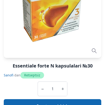
Essentiale forte N kapsulalari №30
Sanofi
dan
Retseptsiz
−
+