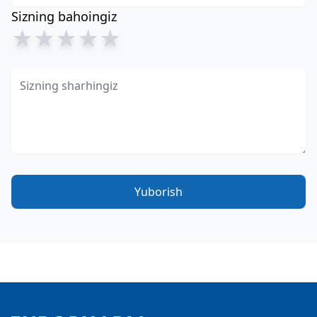
Sizning bahoingiz
★
★
★
★
★
Yuborish
Footer