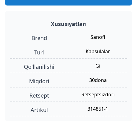
Xususiyatlari
Sanofi
Brend
kapsulalar
turi
gi
qo'llanilishi
30dona
miqdori
retseptsizdori
retsept
314851-1
Artikul