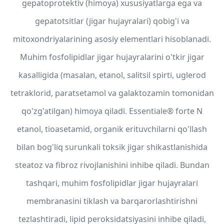
gepatoprotektiv (himoya) xususiyatlarga ega va
gepatotsitlar (jigar hujayralari) qobig'i va
mitoxondriyalarining asosiy elementlari hisoblanadi.
Muhim fosfolipidlar jigar hujayralarini o'tkir jigar
kasalligida (masalan, etanol, salitsil spirti, uglerod
tetraklorid, paratsetamol va galaktozamin tomonidan
qo'zg'atilgan) himoya qiladi. Essentiale® forte N
etanol, tioasetamid, organik erituvchilarni qo'llash
bilan bog'liq surunkali toksik jigar shikastlanishida
steatoz va fibroz rivojlanishini inhibe qiladi. Bundan
tashqari, muhim fosfolipidlar jigar hujayralari
membranasini tiklash va barqarorlashtirishni
tezlashtiradi, lipid peroksidatsiyasini inhibe qiladi,