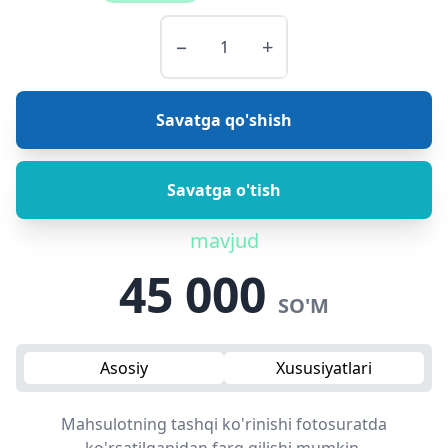
−
+
Savatga qo'shish
Savatga o'tish
mavjud
45 000
SO'M
Asosiy
Xususiyatlari
Mahsulotning tashqi ko'rinishi fotosuratda