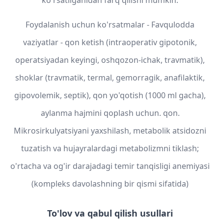
ko'rsatilganidan farq qilishi mumkin.
Foydalanish uchun ko'rsatmalar - Favqulodda
vaziyatlar - qon ketish (intraoperativ gipotonik,
operatsiyadan keyingi, oshqozon-ichak, travmatik),
shoklar (travmatik, termal, gemorragik, anafilaktik,
gipovolemik, septik), qon yo'qotish (1000 ml gacha),
aylanma hajmini qoplash uchun. qon.
Mikrosirkulyatsiyani yaxshilash, metabolik atsidozni
tuzatish va hujayralardagi metabolizmni tiklash;
o'rtacha va og'ir darajadagi temir tanqisligi anemiyasi
(kompleks davolashning bir qismi sifatida)
To'lov va qabul qilish usullari