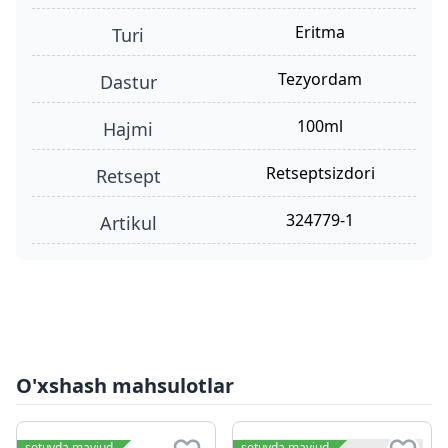
eritma
turi
tezyordam
dastur
100ml
hajmi
retseptsizdori
retsept
324779-1
Artikul
O'xshash mahsulotlar
sotuvda mavjud
sotuvda mavjud