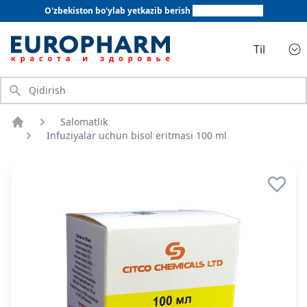
O'zbekiston bo'ylab yetkazib berish
+998 78 555 64 20
Til
Qidirish
Salomatlik
Bosh sahifa
Infuziyalar uchun bisol eritmasi 100 ml