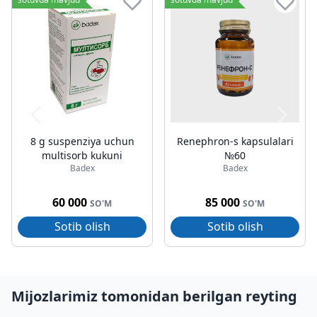
8 g suspenziya uchun
Renephron-s kapsulalari
multisorb kukuni
№60
Badex
Badex
60 000
85 000
SO'M
SO'M
Sotib olish
Sotib olish
Mijozlarimiz tomonidan berilgan reyting