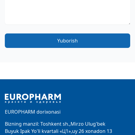
Yuborish
Footer
EUROPHARM dorixonasi
Bizning manzil: Toshkent sh.,Mirzo Ulug'bek
Buyuk Ipak Yo'li kvartali «Ц1»,uy 26 xonadon 13