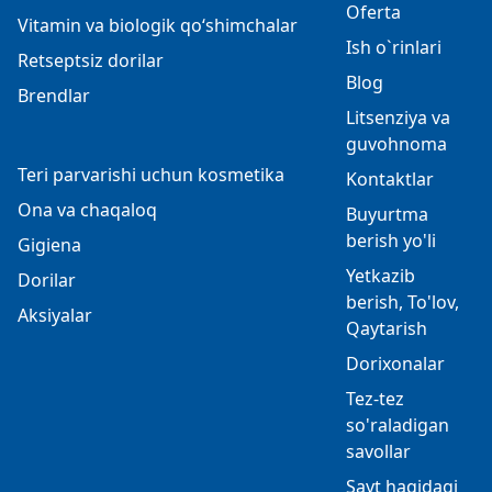
Oferta
Vitamin va biologik qo‘shimchalar
Ish o`rinlari
Retseptsiz dorilar
Blog
Brendlar
Litsenziya va
guvohnoma
Teri parvarishi uchun kosmetika
Kontaktlar
Ona va chaqaloq
Buyurtma
berish yo'li
Gigiena
Yetkazib
Dorilar
berish, To'lov,
Aksiyalar
Qaytarish
Dorixonalar
Tez-tez
so'raladigan
savollar
Sayt haqidagi