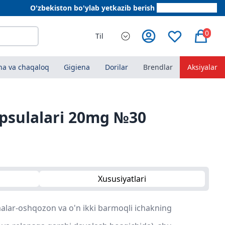
O'zbekiston bo'ylab yetkazib berish
+998 78 555 64 20
0
Til
a va chaqaloq
Gigiena
Dorilar
Brendlar
Aksiyalar
psulalari 20mg №30
Xususiyatlari
alar-oshqozon va o'n ikki barmoqli ichakning