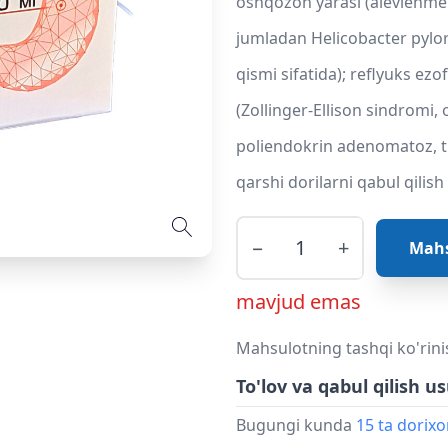
oshqozon yarasi (alevlenme 
jumladan Helicobacter pylor
qismi sifatida); reflyuks ez
(Zollinger-Ellison sindromi, 
poliendokrin adenomatoz, ti
qarshi dorilarni qabul qilish
−
+
Mahs
mavjud emas
Mahsulotning tashqi ko'rini
To'lov va qabul qilish us
Bugungi kunda
15 ta dorix