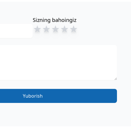
Sizning bahoingiz
★
★
★
★
★
Yuborish