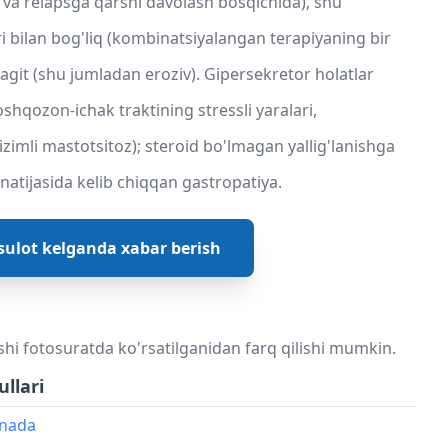
va relapsga qarshi davolash bosqichida), shu
i bilan bog'liq (kombinatsiyalangan terapiyaning bir
ofagit (shu jumladan eroziv). Gipersekretor holatlar
oshqozon-ichak traktining stressli yaralari,
zimli mastotsitoz); steroid bo'lmagan yallig'lanishga
 natijasida kelib chiqqan gastropatiya.
ulot kelganda xabar berish
shi fotosuratda ko'rsatilganidan farq qilishi mumkin.
ullari
onada