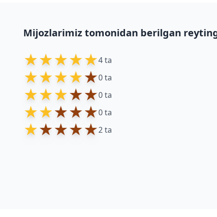
Mijozlarimiz tomonidan berilgan reytin
★
★
★
★
★
4 ta
★
★
★
★
★
0 ta
★
★
★
★
★
0 ta
★
★
★
★
★
0 ta
★
★
★
★
★
2 ta