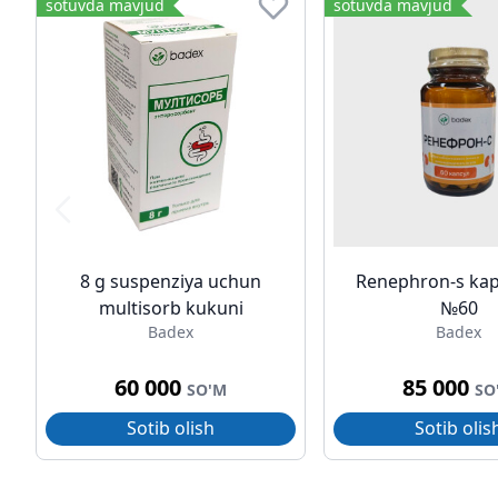
sotuvda mavjud
sotuvda mavjud
8 g suspenziya uchun
Renephron-s kap
multisorb kukuni
№60
Badex
Badex
60 000
85 000
SO'M
SO
Sotib olish
Sotib olis