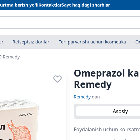
urtma berish yo'li
Kontaktlar
Sayt haqidagi sharhlar
ar
Retseptsiz dorilar
Teri parvarishi uchun kosmetika
On
30 Remedy
Omeprazol ka
Remedy
Remedy
dan
Asosiy
Foydalanish uchun ko'rsatm