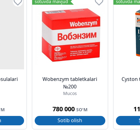
sotuvda mavjud
sotuvda ma
sulalari
Wobenzym tabletkalari
Cyston 
№200
Mucos
780 000
1
'M
SO'M
h
Sotib olish