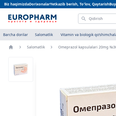
Biz haqimizda
Dorixonalar
Yetkazib berish, To'lov, Qaytarish
Buy
Qidirish
Barcha dorilar
Salomatlik
Vitamin va biologik qo‘shimchal
Salomatlik
Omeprazol kapsulalari 20mg №
Bosh sahifa