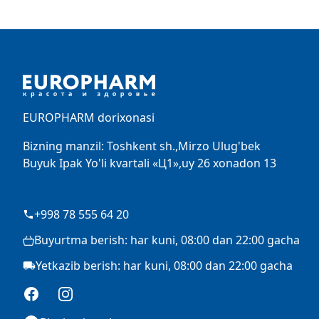
Footer
EUROPHARM dorixonasi
Bizning manzil: Toshkent sh.,Mirzo Ulug'bek
Buyuk Ipak Yo'li kvartali «Ц1»,uy 26 xonadon 13
+998 78 555 64 20
Buyurtma berish: har kuni, 08:00 dan 22:00 gacha
Yetkazib berish: har kuni, 08:00 dan 22:00 gacha
Facebook
Instagram