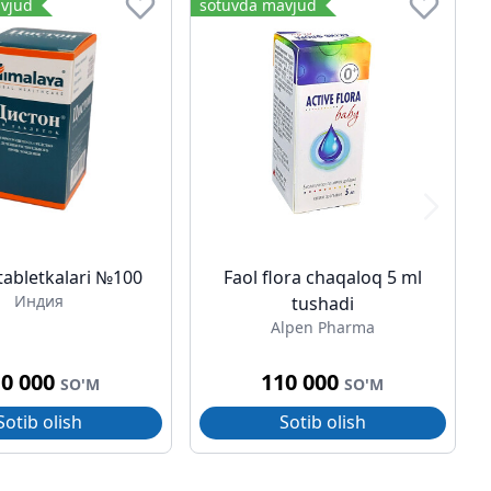
vjud
sotuvda mavjud
tabletkalari №100
Faol flora chaqaloq 5 ml
Индия
tushadi
Alpen Pharma
10 000
110 000
SO'M
SO'M
Sotib olish
Sotib olish