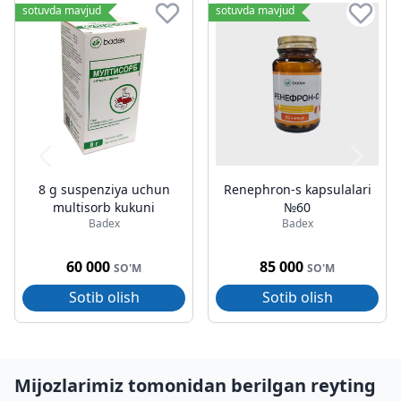
sotuvda mavjud
sotuvda mavjud
8 g suspenziya uchun
Renephron-s kapsulalari
multisorb kukuni
№60
Badex
Badex
60 000
85 000
SO'M
SO'M
Sotib olish
Sotib olish
Mijozlarimiz tomonidan berilgan reyting