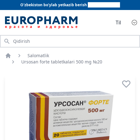
O'zbekiston bo'ylab yetkazib berish
+998 78 555 64 20
Til
Qidirish
Salomatlik
Bosh sahifa
Ursosan forte tabletkalari 500 mg №20