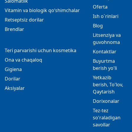
Salomatlik
Oferta
Vitamin va biologik qo‘shimchalar
Ish o`rinlari
Retseptsiz dorilar
Blog
Brendlar
Litsenziya va
guvohnoma
Teri parvarishi uchun kosmetika
Kontaktlar
Ona va chaqaloq
Buyurtma
berish yo'li
Gigiena
Yetkazib
Dorilar
berish, To'lov,
Aksiyalar
Qaytarish
Dorixonalar
Tez-tez
so'raladigan
savollar