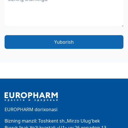
Yuborish
Footer
EUROPHARM dorixonasi
Bizning manzil: Toshkent sh.,Mirzo Ulug'bek
Buyuk Ipak Yo'li kvartali «Ц1»,uy 26 xonadon 13