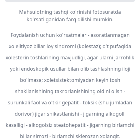
Mahsulotning tashqi ko'rinishi fotosuratda
ko'rsatilganidan farq qilishi mumkin.
Foydalanish uchun ko'rsatmalar - asoratlanmagan
xolelitiyoz biliar loy sindromi (kolestaz); o't pufagida
xolesterin toshlarining mavjudligi, agar ularni jarrohlik
yoki endoskopik usullar bilan olib tashlashning iloji
bo'lmasa; xoletsistektomiyadan keyin tosh
shakllanishining takrorlanishining oldini olish -
surunkali faol va o'tkir gepatit - toksik (shu jumladan
dorivor) jigar shikastlanishi - jigarning alkogolli
kasalligi - alkogolsiz steatohepatit - jigarning birlamchi
biliar sirrozi - birlamchi sklerozan xolangit.