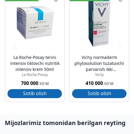
La Roche-Posay terini
Vichy normaderm
intensiv tiklovchi nutritik
phytosolution tuzatuvchi
intensiv krem 50ml
parvarish ikki
La Roche-Posay
Vichy
tomonlama 50ml
700 000
410 000
SO'M
SO'M
Sotib olish
Sotib olish
Mijozlarimiz tomonidan berilgan reyting