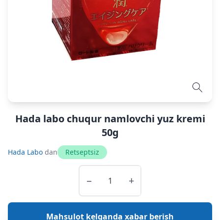
Hada labo chuqur namlovchi yuz kremi
50g
Hada Labo
dan
Retseptsiz
−
+
Mahsulot kelganda xabar berish