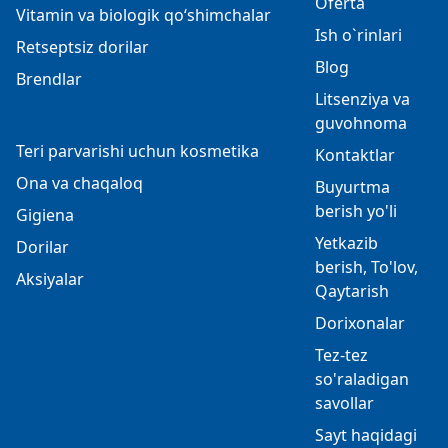
Oferta
Vitamin va biologik qo‘shimchalar
Ish o`rinlari
Retseptsiz dorilar
Blog
Brendlar
Litsenziya va
guvohnoma
Teri parvarishi uchun kosmetika
Kontaktlar
Ona va chaqaloq
Buyurtma
berish yo'li
Gigiena
Yetkazib
Dorilar
berish, To'lov,
Aksiyalar
Qaytarish
Dorixonalar
Tez-tez
so'raladigan
savollar
Sayt haqidagi