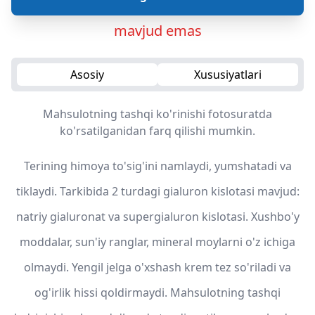
mavjud emas
Asosiy
Xususiyatlari
Mahsulotning tashqi ko'rinishi fotosuratda
ko'rsatilganidan farq qilishi mumkin.
Terining himoya to'sig'ini namlaydi, yumshatadi va
tiklaydi. Tarkibida 2 turdagi gialuron kislotasi mavjud:
natriy gialuronat va supergialuron kislotasi. Xushbo'y
moddalar, sun'iy ranglar, mineral moylarni o'z ichiga
olmaydi. Yengil jelga o'xshash krem tez so'riladi va
og'irlik hissi qoldirmaydi. Mahsulotning tashqi