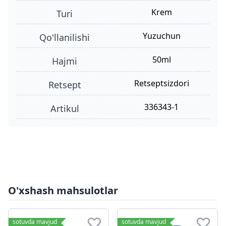
krem
turi
yuzuchun
qo'llanilishi
50ml
hajmi
retseptsizdori
retsept
336343-1
Artikul
O'xshash mahsulotlar
sotuvda mavjud
sotuvda mavjud