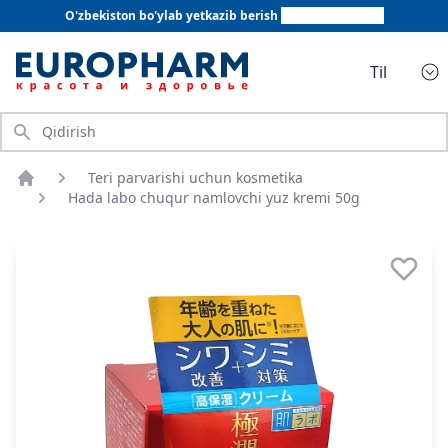
O'zbekiston bo'ylab yetkazib berish
+998 78 555 64 20
Til
Qidirish
Teri parvarishi uchun kosmetika
Bosh sahifa
Hada labo chuqur namlovchi yuz kremi 50g