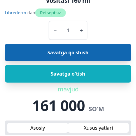
vositasi 160 ml
Librederm
dan
Retseptsiz
−
+
Savatga qo'shish
Savatga o'tish
mavjud
161 000
SO'M
Asosiy
Xususiyatlari