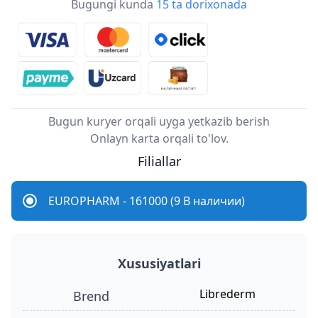
Bugungi kunda
15 ta dorixonada
Bugun kuryer orqali uyga yetkazib berish
Onlayn karta orqali to'lov.
Filiallar
EUROPHARM - 161000 (9 В наличии)
Xususiyatlari
Librederm
Brend