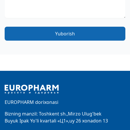
Yuborish
Footer
EUROPHARM dorixonasi
Bizning manzil: Toshkent sh.,Mirzo Ulug'bek
Buyuk Ipak Yo'li kvartali «Ц1»,uy 26 xonadon 13