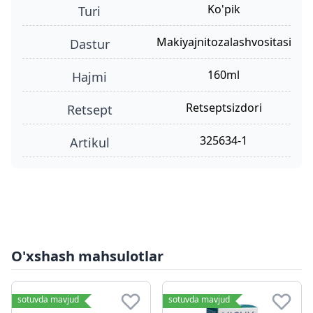
ko'pik
turi
makiyajnitozalashvositasi
dastur
160ml
hajmi
retseptsizdori
retsept
325634-1
Artikul
O'xshash mahsulotlar
sotuvda mavjud
sotuvda mavjud