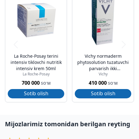
La Roche-Posay terini
Vichy normaderm
intensiv tiklovchi nutritik
phytosolution tuzatuvchi
intensiv krem 50ml
parvarish ikki
La Roche-Posay
Vichy
tomonlama 50ml
700 000
410 000
SO'M
SO'M
Sotib olish
Sotib olish
Mijozlarimiz tomonidan berilgan reyting