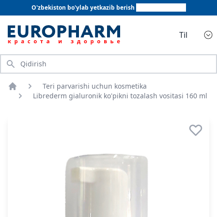
O'zbekiston bo'ylab yetkazib berish
+998 78 555 64 20
Til
Qidirish
Teri parvarishi uchun kosmetika
Bosh sahifa
Librederm gialuronik ko'pikni tozalash vositasi 160 ml