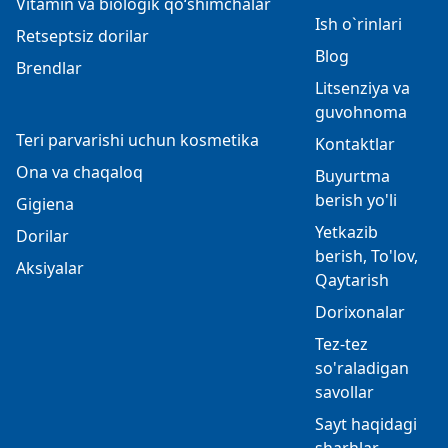
Vitamin va biologik qo‘shimchalar
Ish o`rinlari
Retseptsiz dorilar
Blog
Brendlar
Litsenziya va
guvohnoma
Teri parvarishi uchun kosmetika
Kontaktlar
Ona va chaqaloq
Buyurtma
berish yo'li
Gigiena
Yetkazib
Dorilar
berish, To'lov,
Aksiyalar
Qaytarish
Dorixonalar
Tez-tez
so'raladigan
savollar
Sayt haqidagi