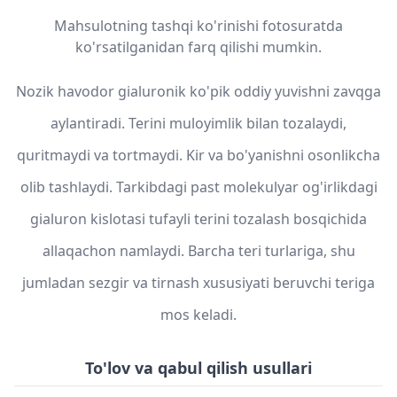
Mahsulotning tashqi ko'rinishi fotosuratda
ko'rsatilganidan farq qilishi mumkin.
Nozik havodor gialuronik ko'pik oddiy yuvishni zavqga
aylantiradi. Terini muloyimlik bilan tozalaydi,
quritmaydi va tortmaydi. Kir va bo'yanishni osonlikcha
olib tashlaydi. Tarkibdagi past molekulyar og'irlikdagi
gialuron kislotasi tufayli terini tozalash bosqichida
allaqachon namlaydi. Barcha teri turlariga, shu
jumladan sezgir va tirnash xususiyati beruvchi teriga
mos keladi.
To'lov va qabul qilish usullari