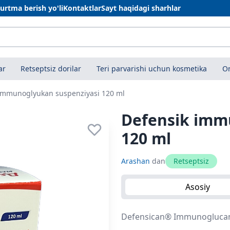
urtma berish yo'li
Kontaktlar
Sayt haqidagi sharhlar
ar
Retseptsiz dorilar
Teri parvarishi uchun kosmetika
On
immunoglyukan suspenziyasi 120 ml
Defensik imm
120 ml
Arashan
dan
Retseptsiz
Asosiy
Defensican® Immunoglucan®