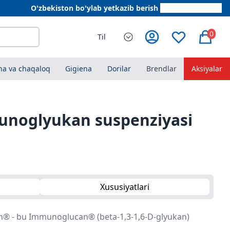
O'zbekiston bo'ylab yetkazib berish
+998 78 555 64 20
0
Til
a va chaqaloq
Gigiena
Dorilar
Brendlar
Aksiyalar
unoglyukan suspenziyasi
Xususiyatlari
 - bu Immunoglucan® (beta-1,3-1,6-D-glyukan)