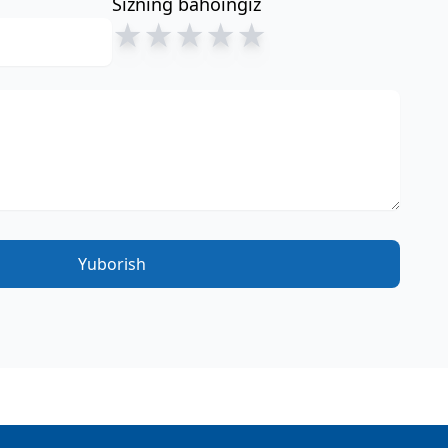
Sizning bahoingiz
★
★
★
★
★
Yuborish