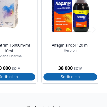
trim 15000m/ml
Alfagin siropi 120 ml
Herbion
10ml
dana Pharma
0 000
38 000
SO'M
SO'M
Sotib olish
Sotib olish