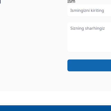
g
Ism