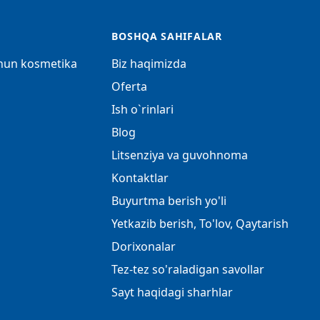
BOSHQA SAHIFALAR
chun kosmetika
Biz haqimizda
Oferta
Ish o`rinlari
Blog
Litsenziya va guvohnoma
Kontaktlar
Buyurtma berish yo'li
Yetkazib berish, To'lov, Qaytarish
Dorixonalar
Tez-tez so'raladigan savollar
Sayt haqidagi sharhlar