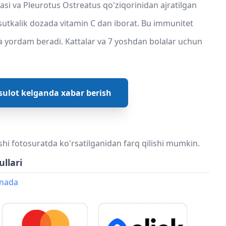
si va Pleurotus Ostreatus qo'ziqorinidan ajratilgan
 sutkalik dozada vitamin C dan iborat. Bu immunitet
ga yordam beradi. Kattalar va 7 yoshdan bolalar uchun
ulot kelganda xabar berish
shi fotosuratda ko'rsatilganidan farq qilishi mumkin.
ullari
onada