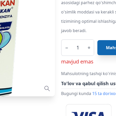
asosidagi parhez qo'shimcha
o'simlik moddasi va kerakli
tizimining optimal ishlashi
javob beradi.
−
+
Mahs
mavjud emas
Mahsulotning tashqi ko'rini
To'lov va qabul qilish us
Bugungi kunda
15 ta dorix