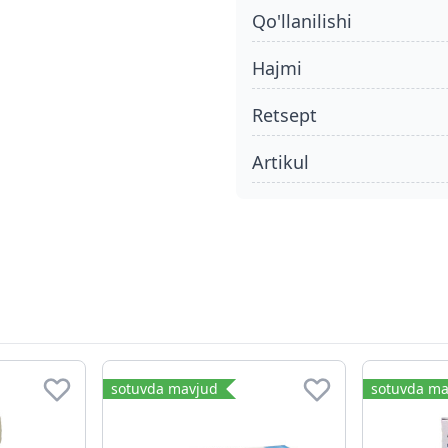
qo'llanilishi
hajmi
retsept
Artikul
sotuvda mavjud
sotuvda ma