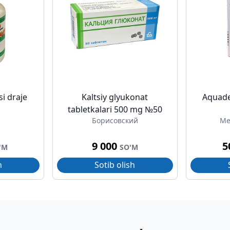
si draje
Kaltsiy glyukonat
Aquade
tabletkalari 500 mg №50
Борисовский
Me
9 000
5
'M
SO'M
h
Sotib olish