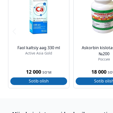
Faol kaltsiy aag 330 ml
Askorbin kislota
Active Asia Gold
№200
Россия
12 000
18 000
SO'M
SO
Sotib olish
Sotib olis