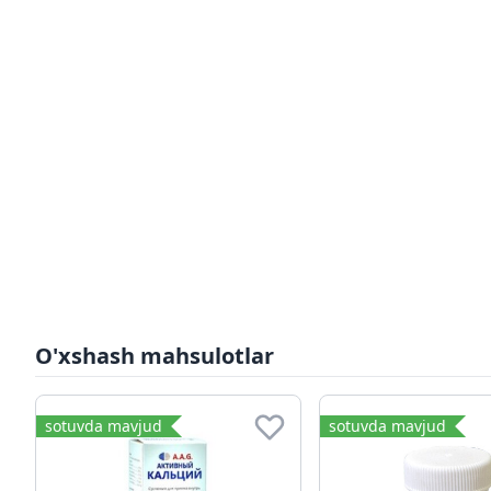
O'xshash mahsulotlar
sotuvda mavjud
sotuvda mavjud