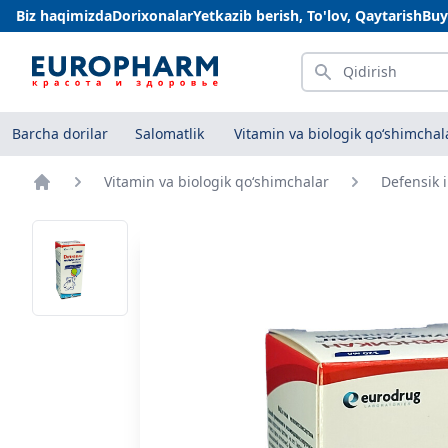
Biz haqimizda
Dorixonalar
Yetkazib berish, To'lov, Qaytarish
Buy
Qidirish
Barcha dorilar
Salomatlik
Vitamin va biologik qo‘shimchal
Vitamin va biologik qo‘shimchalar
Defensik 
Bosh sahifa