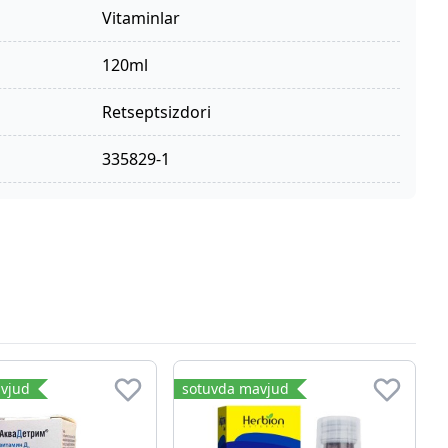
vitaminlar
120ml
retseptsizdori
335829-1
vjud
sotuvda mavjud