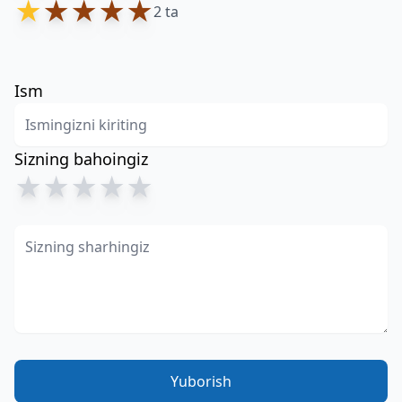
★
★
★
★
★
2 ta
Ism
Sizning bahoingiz
★
★
★
★
★
Yuborish