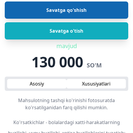
Savatga qo'shish
Savatga o'tish
mavjud
130 000
SO'M
Asosiy
Xususiyatlari
Mahsulotning tashqi ko'rinishi fotosuratda
ko'rsatilganidan farq qilishi mumkin.
Ko'rsatkichlar - bolalardagi xatti-harakatlarning
buzilishi, uyqu buzilishi, xotira buzilishlarini tuzatish;