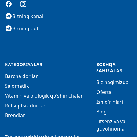
Facebook
Instagram
Bizning kanal
Bizning bot
KATEGORIYALAR
BOSHQA
SAHIFALAR
Barcha dorilar
Biz haqimizda
Salomatlik
Oferta
Vitamin va biologik qo‘shimchalar
Ish o`rinlari
Retseptsiz dorilar
Blog
Brendlar
Litsenziya va
guvohnoma