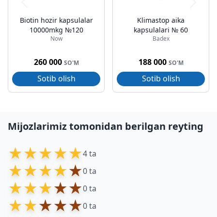
Biotin hozir kapsulalar
Klimastop aika
10000mkg №120
kapsulalari № 60
Now
Badex
260 000
188 000
SO'M
SO'M
Sotib olish
Sotib olish
Mijozlarimiz tomonidan berilgan reyting
★
★
★
★
★
4 ta
★
★
★
★
★
0 ta
★
★
★
★
★
0 ta
★
★
★
★
★
0 ta