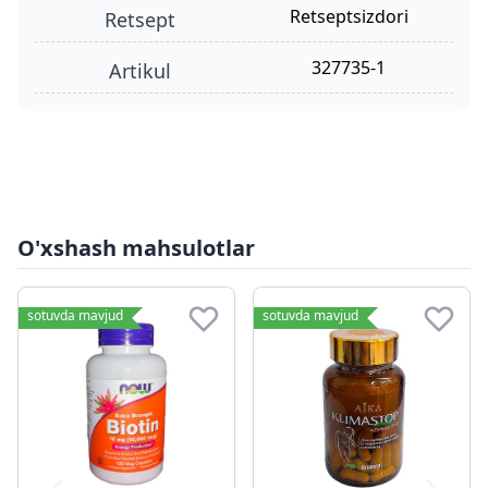
retseptsizdori
retsept
327735-1
Artikul
O'xshash mahsulotlar
sotuvda mavjud
sotuvda mavjud