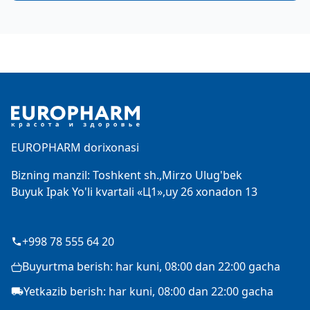
Footer
EUROPHARM dorixonasi
Bizning manzil: Toshkent sh.,Mirzo Ulug'bek
Buyuk Ipak Yo'li kvartali «Ц1»,uy 26 xonadon 13
+998 78 555 64 20
Buyurtma berish: har kuni, 08:00 dan 22:00 gacha
Yetkazib berish: har kuni, 08:00 dan 22:00 gacha