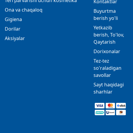
Teri parvarishi uchun kosmetika
Kontaktlar
Ona va chaqaloq
Buyurtma
berish yo'li
Gigiena
Yetkazib
Dorilar
berish, To'lov,
Aksiyalar
Qaytarish
Dorixonalar
Tez-tez
so'raladigan
savollar
Sayt haqidagi
sharhlar