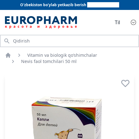
O'zbekiston bo'ylab yetkazib berish
+998 78 555 64 20
Til
Qidirish
Vitamin va biologik qo‘shimchalar
Bosh sahifa
Nevis faol tomchilari 50 ml