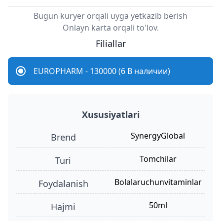
Bugun kuryer orqali uyga yetkazib berish
Onlayn karta orqali to'lov.
Filiallar
EUROPHARM - 130000 (6 В наличии)
Xususiyatlari
SynergyGlobal
Brend
tomchilar
turi
bolalaruchunvitaminlar
foydalanish
50ml
hajmi