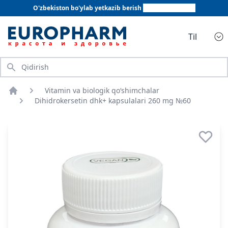
O'zbekiston bo'ylab yetkazib berish
+998 78 555 64 20
Til
Qidirish
Vitamin va biologik qo‘shimchalar
Bosh sahifa
Dihidrokersetin dhk+ kapsulalari 260 mg №60