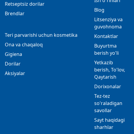
Ish o`rinlari
Retseptsiz dorilar
Blog
Brendlar
Litsenziya va
guvohnoma
Teri parvarishi uchun kosmetika
Kontaktlar
Ona va chaqaloq
Buyurtma
berish yo'li
Gigiena
Yetkazib
Dorilar
berish, To'lov,
Aksiyalar
Qaytarish
Dorixonalar
Tez-tez
so'raladigan
savollar
Sayt haqidagi
sharhlar