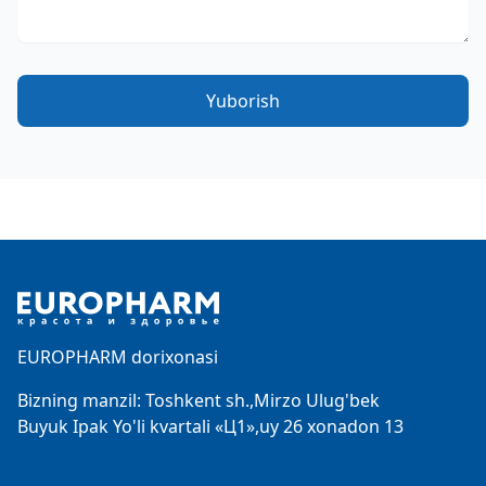
Yuborish
Footer
EUROPHARM dorixonasi
Bizning manzil: Toshkent sh.,Mirzo Ulug'bek
Buyuk Ipak Yo'li kvartali «Ц1»,uy 26 xonadon 13