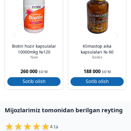
Biotin hozir kapsulalar
Klimastop aika
10000mkg №120
kapsulalari № 60
Now
Badex
260 000
188 000
SO'M
SO'M
Sotib olish
Sotib olish
Mijozlarimiz tomonidan berilgan reyting
★
★
★
★
★
4 ta