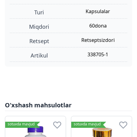
kapsulalar
turi
60dona
miqdori
retseptsizdori
retsept
338705-1
Artikul
O'xshash mahsulotlar
sotuvda mavjud
sotuvda mavjud