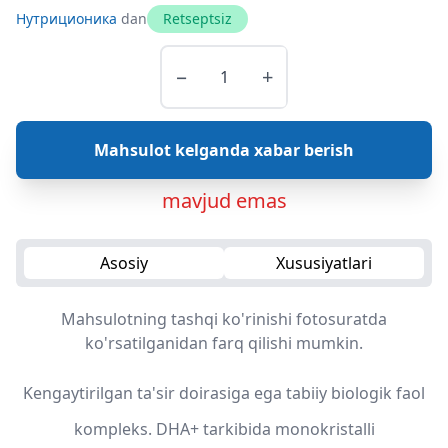
Нутриционика
dan
Retseptsiz
−
+
Mahsulot kelganda xabar berish
mavjud emas
Asosiy
Xususiyatlari
Mahsulotning tashqi ko'rinishi fotosuratda
ko'rsatilganidan farq qilishi mumkin.
Kengaytirilgan ta'sir doirasiga ega tabiiy biologik faol
kompleks. DHA+ tarkibida monokristalli