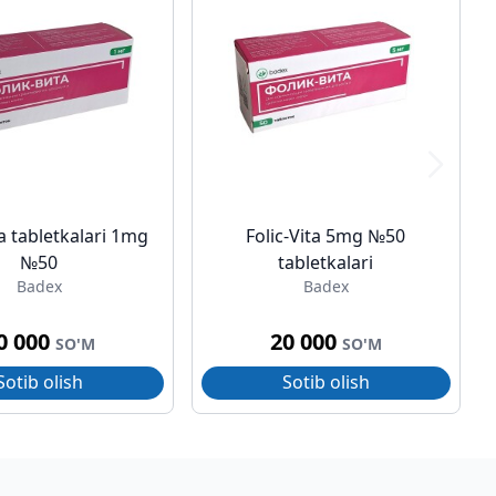
ta tabletkalari 1mg
Folic-Vita 5mg №50
№50
tabletkalari
Badex
Badex
0 000
20 000
SO'M
SO'M
Sotib olish
Sotib olish