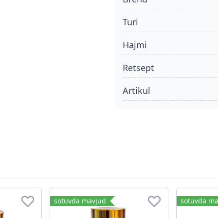
turi
hajmi
retsept
Artikul
sotuvda mavjud
sotuvda ma