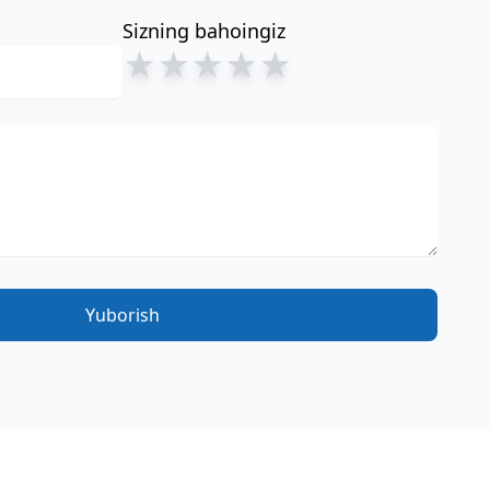
Sizning bahoingiz
★
★
★
★
★
Yuborish