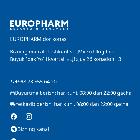
Footer
EUROPHARM dorixonasi
Bizning manzil: Toshkent sh.,Mirzo Ulug'bek
Buyuk Ipak Yo'li kvartali «Ц1»,uy 26 xonadon 13
+998 78 555 64 20
Buyurtma berish: har kuni, 08:00 dan 22:00 gacha
Yetkazib berish: har kuni, 08:00 dan 22:00 gacha
Facebook
Instagram
Bizning kanal