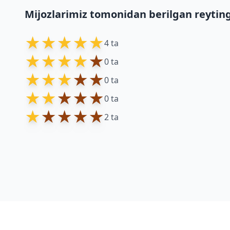
Mijozlarimiz tomonidan berilgan reytin
★
★
★
★
★
4 ta
★
★
★
★
★
0 ta
★
★
★
★
★
0 ta
★
★
★
★
★
0 ta
★
★
★
★
★
2 ta