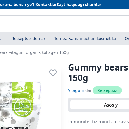
urtma berish yo'li
Kontaktlar
Sayt haqidagi sharhlar
ar
Retseptsiz dorilar
Teri parvarishi uchun kosmetika
On
ars vitagum organik kollagen 150g
Gummy bears 
150g
Vitagum
dan
Retseptsiz
Asosiy
Immunitet tizimini faol rav