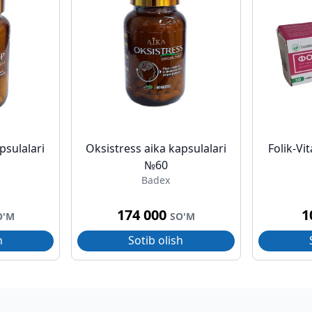
psulalari
Oksistress aika kapsulalari
Folik-Vi
№60
Badex
174 000
1
O'M
SO'M
h
Sotib olish