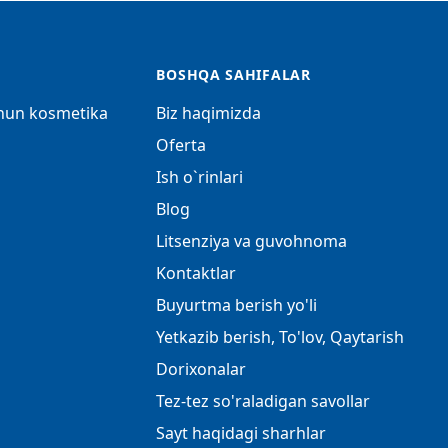
BOSHQA SAHIFALAR
chun kosmetika
Biz haqimizda
Oferta
Ish o`rinlari
Blog
Litsenziya va guvohnoma
Kontaktlar
Buyurtma berish yo'li
Yetkazib berish, To'lov, Qaytarish
Dorixonalar
Tez-tez so'raladigan savollar
Sayt haqidagi sharhlar