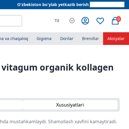
O'zbekiston bo'ylab yetkazib berish
+998 78 555 64 20
0
Til
a va chaqaloq
Gigiena
Dorilar
Brendlar
Aksiyalar
vitagum organik kollagen
Xususiyatlari
ishda mustahkamlaydi. Shamollash xavfini kamaytiradi.