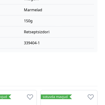
Marmelad
150g
retseptsizdori
339404-1
vjud
sotuvda mavjud