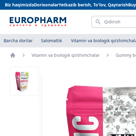
Biz haqimizda
Dorixonalar
Yetkazib berish, To'lov, Qaytarish
Buy
Qidirish
Barcha dorilar
Salomatlik
Vitamin va biologik qo‘shimchal
Vitamin va biologik qo‘shimchalar
Gummy be
Bosh sahifa