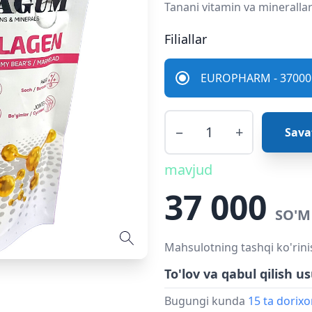
Tanani vitamin va minerallar
Filiallar
EUROPHARM - 37000 
−
+
Sava
mavjud
37 000
SO'M
Mahsulotning tashqi ko'rini
To'lov va qabul qilish us
Bugungi kunda
15 ta dorix