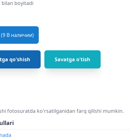
 bilan boyitadi
(9 В наличии)
tga qo'shish
Savatga o'tish
shi fotosuratda ko'rsatilganidan farq qilishi mumkin.
ullari
onada