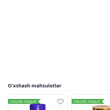
O'xshash mahsulotlar
sotuvda mavjud
sotuvda mavjud