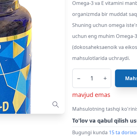
Omega-3 va E vitamini manb
organizmda bir muddat saqla
Shuning uchun omega iste'm
uchun eng muhim Omega-3 t
(dokosaheksaenoik va eikosa
mahsulotlarida uchraydi.
−
+
Mahs
mavjud emas
Mahsulotning tashqi ko'rini
To'lov va qabul qilish us
Bugungi kunda
15 ta dorix