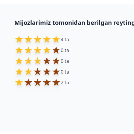
Mijozlarimiz tomonidan berilgan reytin
★
★
★
★
★
4 ta
★
★
★
★
★
0 ta
★
★
★
★
★
0 ta
★
★
★
★
★
0 ta
★
★
★
★
★
2 ta