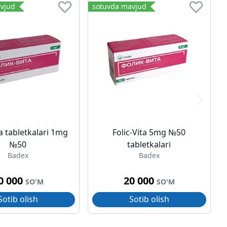
vjud
sotuvda mavjud
ta tabletkalari 1mg
Folic-Vita 5mg №50
№50
tabletkalari
Badex
Badex
0 000
20 000
SO'M
SO'M
Sotib olish
Sotib olish