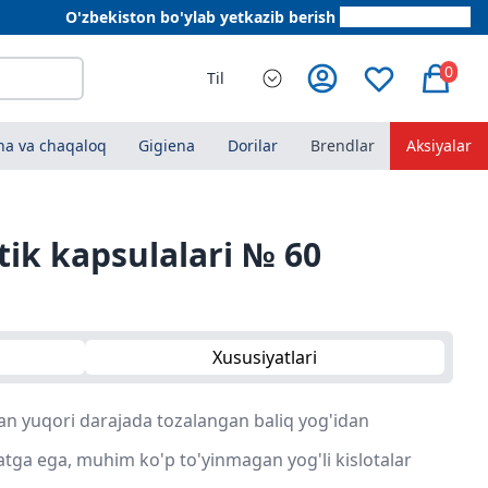
O'zbekiston bo'ylab yetkazib berish
+998 78 555 64 20
0
Til
a va chaqaloq
Gigiena
Dorilar
Brendlar
Aksiyalar
ik kapsulalari № 60
Xususiyatlari
dan yuqori darajada tozalangan baliq yog'idan
atga ega, muhim ko'p to'yinmagan yog'li kislotalar