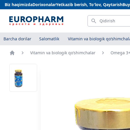
Biz haqimizda
Dorixonalar
Yetkazib berish, To'lov, Qaytarish
Buy
Qidirish
Barcha dorilar
Salomatlik
Vitamin va biologik qo‘shimchal
Vitamin va biologik qo‘shimchalar
Omega 3+d
Bosh sahifa