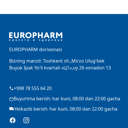
Footer
EUROPHARM dorixonasi
Bizning manzil: Toshkent sh.,Mirzo Ulug'bek
Buyuk Ipak Yo'li kvartali «Ц1»,uy 26 xonadon 13
+998 78 555 64 20
Buyurtma berish: har kuni, 08:00 dan 22:00 gacha
Yetkazib berish: har kuni, 08:00 dan 22:00 gacha
Facebook
Instagram