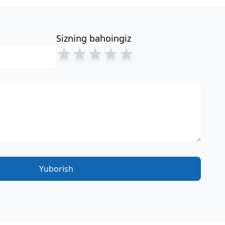
Sizning bahoingiz
★
★
★
★
★
Yuborish