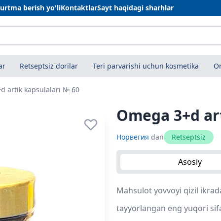
urtma berish yo'li
Kontaktlar
Sayt haqidagi sharhlar
ar
Retseptsiz dorilar
Teri parvarishi uchun kosmetika
On
 artik kapsulalari № 60
Omega 3+d art
Норвегия
dan
Retseptsiz
Asosiy
Mahsulot yovvoyi qizil ikra
tayyorlangan eng yuqori sif