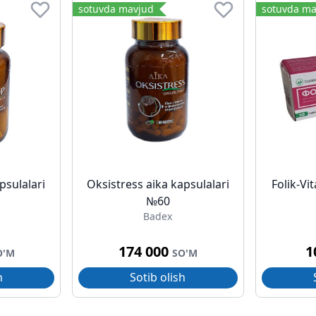
sotuvda mavjud
sotuvda ma
psulalari
Oksistress aika kapsulalari
Folik-Vi
№60
Badex
174 000
1
O'M
SO'M
h
Sotib olish