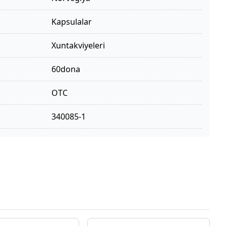
kapsulalar
xuntakviyeleri
60dona
OTC
340085-1