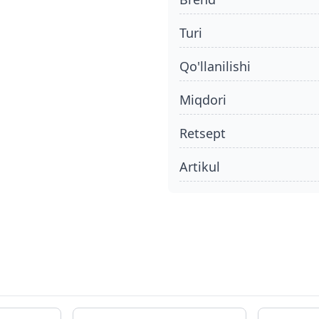
turi
qo'llanilishi
miqdori
retsept
Artikul