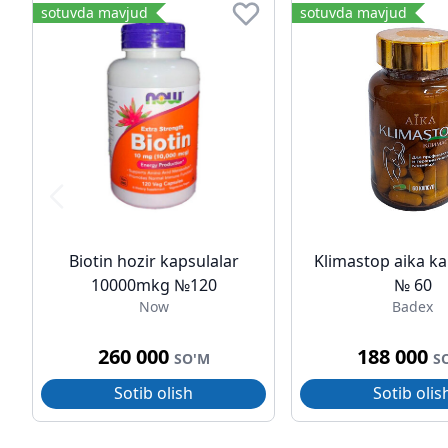
sotuvda mavjud
sotuvda mavjud
Biotin hozir kapsulalar
Klimastop aika ka
10000mkg №120
№ 60
Now
Badex
260 000
188 000
SO'M
S
Sotib olish
Sotib olis