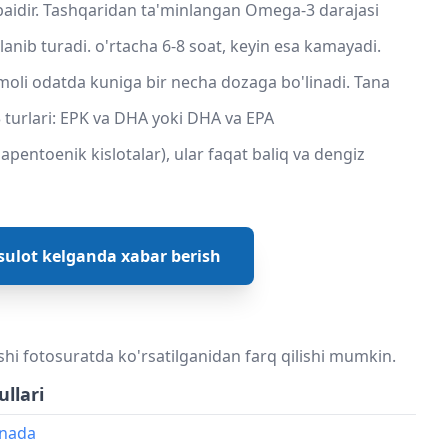
aidir. Tashqaridan ta'minlangan Omega-3 darajasi
nib turadi. o'rtacha 6-8 soat, keyin esa kamayadi.
oli odatda kuniga bir necha dozaga bo'linadi. Tana
urlari: EPK va DHA yoki DHA va EPA
pentoenik kislotalar), ular faqat baliq va dengiz
ulot kelganda xabar berish
shi fotosuratda ko'rsatilganidan farq qilishi mumkin.
ullari
onada