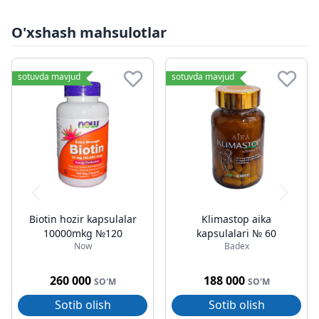
O'xshash mahsulotlar
sotuvda mavjud
sotuvda mavjud
Biotin hozir kapsulalar
Klimastop aika
10000mkg №120
kapsulalari № 60
Now
Badex
260 000
188 000
SO'M
SO'M
Sotib olish
Sotib olish