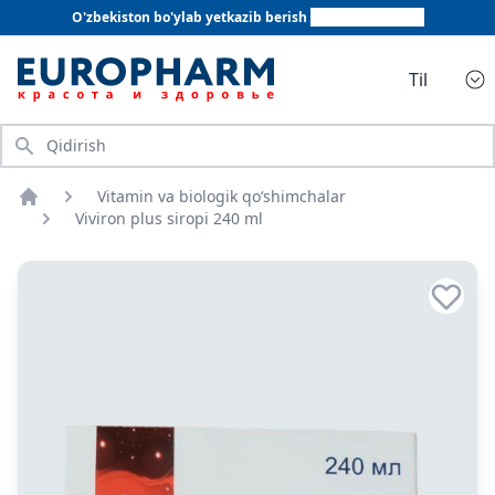
O'zbekiston bo'ylab yetkazib berish
+998 78 555 64 20
Til
Qidirish
Vitamin va biologik qo‘shimchalar
Bosh sahifa
Viviron plus siropi 240 ml