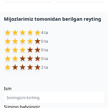
Mijozlarimiz tomonidan berilgan reyting
★
★
★
★
★
4 ta
★
★
★
★
★
0 ta
★
★
★
★
★
0 ta
★
★
★
★
★
0 ta
★
★
★
★
★
2 ta
Ism
Sizning bahoingiz