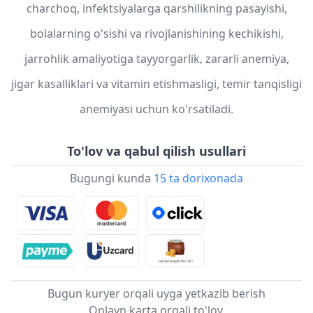
charchoq, infektsiyalarga qarshilikning pasayishi,
bolalarning o'sishi va rivojlanishining kechikishi,
jarrohlik amaliyotiga tayyorgarlik, zararli anemiya,
jigar kasalliklari va vitamin etishmasligi, temir tanqisligi
anemiyasi uchun ko'rsatiladi.
To'lov va qabul qilish usullari
Bugungi kunda
15 ta dorixonada
Bugun kuryer orqali uyga yetkazib berish
Onlayn karta orqali to'lov.