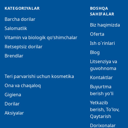
KATEGORIYALAR
BOSHQA
SAHIFALAR
Barcha dorilar
Biz haqimizda
Salomatlik
Oferta
Vitamin va biologik qo‘shimchalar
Ish o`rinlari
Retseptsiz dorilar
Blog
Brendlar
Litsenziya va
guvohnoma
Teri parvarishi uchun kosmetika
Kontaktlar
Ona va chaqaloq
Buyurtma
berish yo'li
Gigiena
Yetkazib
Dorilar
berish, To'lov,
Aksiyalar
Qaytarish
Dorixonalar