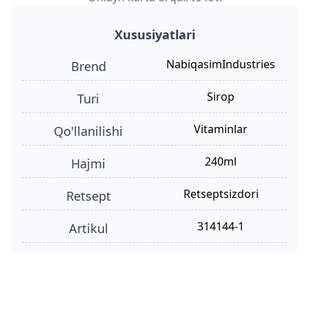
Xususiyatlari
NabiqasimIndustries
Brend
sirop
turi
vitaminlar
qo'llanilishi
240ml
hajmi
retseptsizdori
retsept
314144-1
Artikul