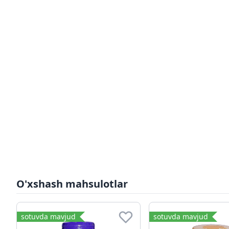
O'xshash mahsulotlar
sotuvda mavjud
sotuvda mavjud