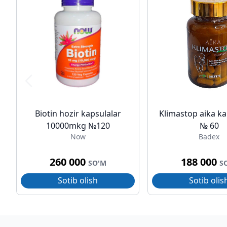
Biotin hozir kapsulalar
Klimastop aika ka
10000mkg №120
№ 60
Now
Badex
260 000
188 000
SO'M
S
Sotib olish
Sotib olis