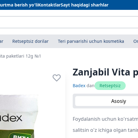
urtma berish yo'li
Kontaktlar
Sayt haqidagi sharhlar
ar
Retseptsiz dorilar
Teri parvarishi uchun kosmetika
On
ita paketlari 12g №1
Zanjabil Vita 
Badex
dan
Retseptsiz
Asosiy
Foydalanish uchun ko'rsatma
salitsin o'z ichiga olgan tan