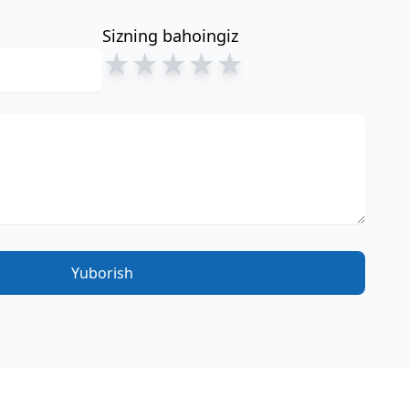
Sizning bahoingiz
★
★
★
★
★
Yuborish