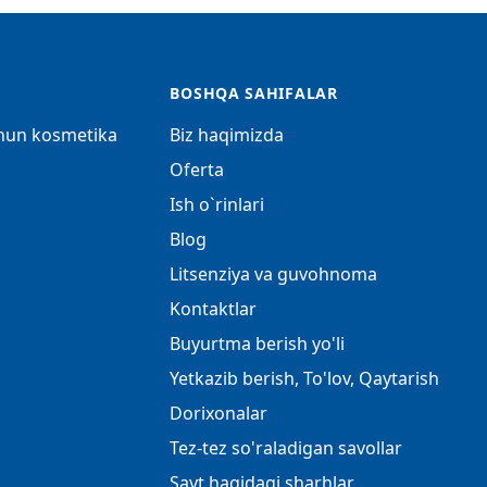
BOSHQA SAHIFALAR
chun kosmetika
Biz haqimizda
Oferta
Ish o`rinlari
Blog
Litsenziya va guvohnoma
Kontaktlar
Buyurtma berish yo'li
Yetkazib berish, To'lov, Qaytarish
Dorixonalar
Tez-tez so'raladigan savollar
Sayt haqidagi sharhlar