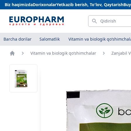
Biz haqimizda
Dorixonalar
Yetkazib berish, To'lov, Qaytarish
Buy
Qidirish
Barcha dorilar
Salomatlik
Vitamin va biologik qo‘shimchal
Vitamin va biologik qo‘shimchalar
Zanjabil V
Bosh sahifa