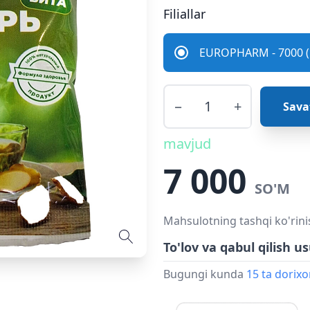
Filiallar
EUROPHARM - 7000 (
−
+
Sava
mavjud
7 000
SO'M
Mahsulotning tashqi ko'rini
To'lov va qabul qilish us
Bugungi kunda
15 ta dorix