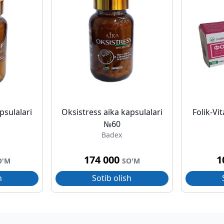
psulalari
Oksistress aika kapsulalari
Folik-Vi
№60
Badex
174 000
1
O'M
SO'M
h
Sotib olish