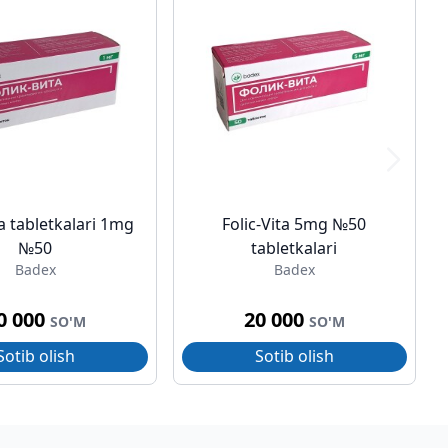
ta tabletkalari 1mg
Folic-Vita 5mg №50
№50
tabletkalari
Badex
Badex
0 000
20 000
SO'M
SO'M
Sotib olish
Sotib olish