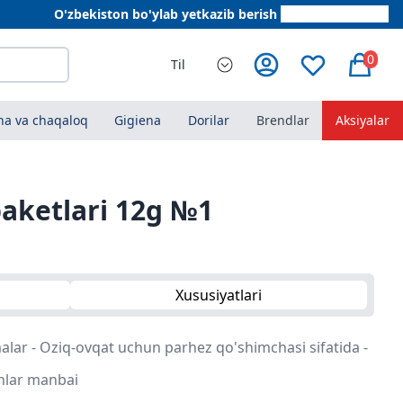
O'zbekiston bo'ylab yetkazib berish
+998 78 555 64 20
0
Til
a va chaqaloq
Gigiena
Dorilar
Brendlar
Aksiyalar
paketlari 12g №1
Xususiyatlari
lar - Oziq-ovqat uchun parhez qo'shimchasi sifatida -
inlar manbai