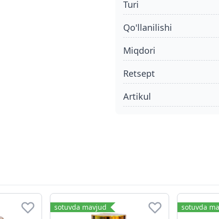
turi
qo'llanilishi
miqdori
retsept
Artikul
sotuvda mavjud
sotuvda ma