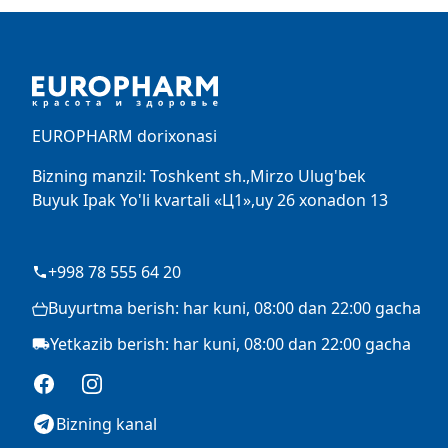
Footer
EUROPHARM dorixonasi
Bizning manzil: Toshkent sh.,Mirzo Ulug'bek
Buyuk Ipak Yo'li kvartali «Ц1»,uy 26 xonadon 13
+998 78 555 64 20
Buyurtma berish: har kuni, 08:00 dan 22:00 gacha
Yetkazib berish: har kuni, 08:00 dan 22:00 gacha
Facebook
Instagram
Bizning kanal