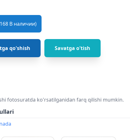
168 В наличии)
tga qo'shish
Savatga o'tish
shi fotosuratda ko'rsatilganidan farq qilishi mumkin.
ullari
onada