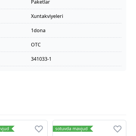
paketlar
xuntakviyeleri
1dona
OTC
341033-1
vjud
sotuvda mavjud