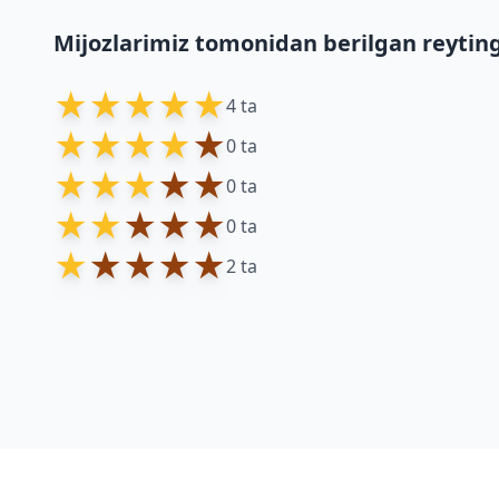
Mijozlarimiz tomonidan berilgan reytin
★
★
★
★
★
4 ta
★
★
★
★
★
0 ta
★
★
★
★
★
0 ta
★
★
★
★
★
0 ta
★
★
★
★
★
2 ta