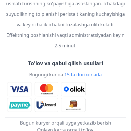
ushlab turishning ko'payishiga asoslangan. Ichakdagi
suyuqlikning to'planishi peristaltikaning kuchayishiga
va keyinchalik ichakni tozalashga olib keladi.
Effektning boshlanishi vaqti administratsiyadan keyin
2-5 minut.
To'lov va qabul qilish usullari
Bugungi kunda
15 ta dorixonada
Bugun kuryer orqali uyga yetkazib berish
Onlayn karta orqali to'lov.