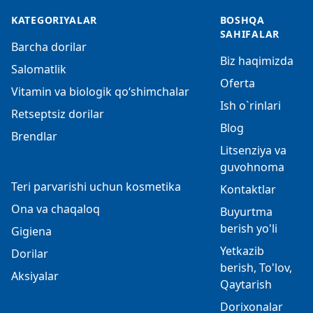
KATEGORIYALAR
BOSHQA
SAHIFALAR
Barcha dorilar
Biz haqimizda
Salomatlik
Oferta
Vitamin va biologik qo‘shimchalar
Ish o`rinlari
Retseptsiz dorilar
Blog
Brendlar
Litsenziya va
guvohnoma
Teri parvarishi uchun kosmetika
Kontaktlar
Ona va chaqaloq
Buyurtma
berish yo'li
Gigiena
Yetkazib
Dorilar
berish, To'lov,
Aksiyalar
Qaytarish
Dorixonalar