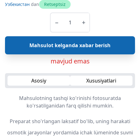
Узбекистан
dan
Retseptsiz
−
+
Mahsulot kelganda xabar berish
mavjud emas
Asosiy
Xususiyatlari
Mahsulotning tashqi ko'rinishi fotosuratda
ko'rsatilganidan farq qilishi mumkin.
Preparat sho'rlangan laksatif bo'lib, uning harakati
osmotik jarayonlar yordamida ichak lümeninde suvni