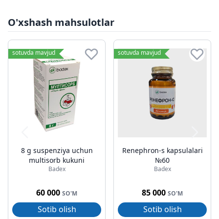
O'xshash mahsulotlar
sotuvda mavjud
sotuvda mavjud
8 g suspenziya uchun
Renephron-s kapsulalari
multisorb kukuni
№60
Badex
Badex
60 000
85 000
SO'M
SO'M
Sotib olish
Sotib olish