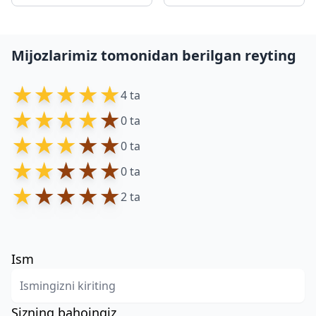
Mijozlarimiz tomonidan berilgan reyting
★
★
★
★
★
4 ta
★
★
★
★
★
0 ta
★
★
★
★
★
0 ta
★
★
★
★
★
0 ta
★
★
★
★
★
2 ta
Ism
Sizning bahoingiz