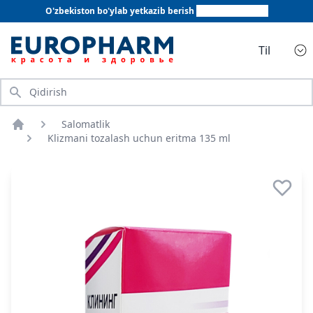
O'zbekiston bo'ylab yetkazib berish
+998 78 555 64 20
Til
Qidirish
Salomatlik
Bosh sahifa
Klizmani tozalash uchun eritma 135 ml