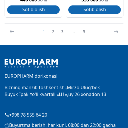
SO'M
SO'M
Sotib olish
Sotib olish
1
2
3
...
5
Footer
EUROPHARM dorixonasi
Bizning manzil: Toshkent sh.,Mirzo Ulug'bek
Buyuk Ipak Yo'li kvartali «Ц1»,uy 26 xonadon 13
+998 78 555 64 20
Buyurtma berish: har kuni, 08:00 dan 22:00 gacha