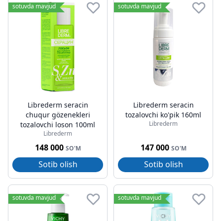
sotuvda mavjud
sotuvda mavjud
Librederm seracin
Librederm seracin
chuqur gözenekleri
tozalovchi ko'pik 160ml
Librederm
tozalovchi loson 100ml
Librederm
148 000
147 000
SO'M
SO'M
Sotib olish
Sotib olish
sotuvda mavjud
sotuvda mavjud