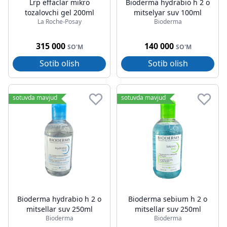
Lrp effaclar mikro
Bioderma hydrabio h 2 o
tozalovchi gel 200ml
mitselyar suv 100ml
La Roche-Posay
Bioderma
315 000
140 000
SO'M
SO'M
Sotib olish
Sotib olish
sotuvda mavjud
sotuvda mavjud
Bioderma hydrabio h 2 o
Bioderma sebium h 2 o
mitsellar suv 250ml
mitsellar suv 250ml
Bioderma
Bioderma