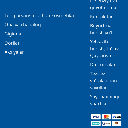
Litsenziya va
guvohnoma
Teri parvarishi uchun kosmetika
Kontaktlar
Ona va chaqaloq
Buyurtma
berish yo'li
Gigiena
Yetkazib
Dorilar
berish, To'lov,
Aksiyalar
Qaytarish
Dorixonalar
Tez-tez
so'raladigan
savollar
Sayt haqidagi
sharhlar