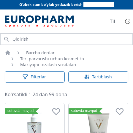
O'zbekiston bo'ylab yetkazib berish
+998 78 555 64 20
Til
Qidirish
Barcha dorilar
Bosh sahifa
Teri parvarishi uchun kosmetika
Makiyajni tozalash vositalari
Filterlar
Tartiblash
Ko'rsatildi 1-24 dan 99 dona
Makiyajni tozalash vositalari
sotuvda mavjud
sotuvda mavjud