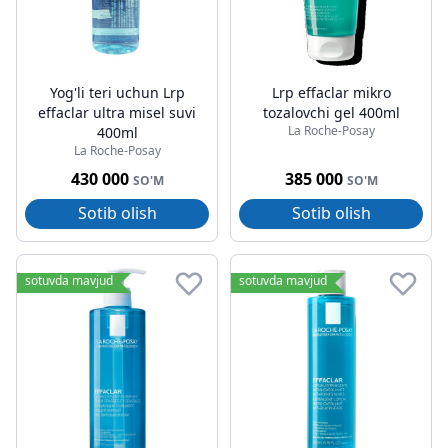
Yog'li teri uchun Lrp
Lrp effaclar mikro
effaclar ultra misel suvi
tozalovchi gel 400ml
La Roche-Posay
400ml
La Roche-Posay
430 000
385 000
SO'M
SO'M
Sotib olish
Sotib olish
sotuvda mavjud
sotuvda mavjud