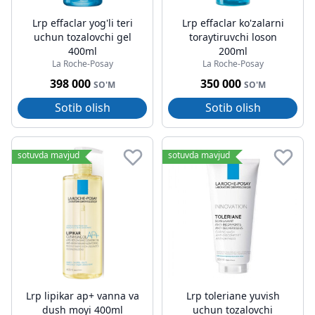
Lrp effaclar yog'li teri
Lrp effaclar ko'zalarni
uchun tozalovchi gel
toraytiruvchi loson
400ml
200ml
La Roche-Posay
La Roche-Posay
398 000
350 000
SO'M
SO'M
Sotib olish
Sotib olish
sotuvda mavjud
sotuvda mavjud
Lrp lipikar ap+ vanna va
Lrp toleriane yuvish
dush moyi 400ml
uchun tozalovchi