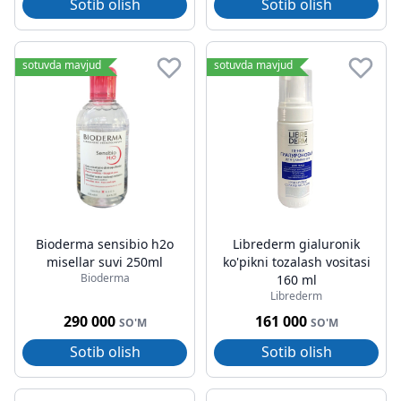
Sotib olish
Sotib olish
sotuvda mavjud
sotuvda mavjud
Bioderma sensibio h2o
Librederm gialuronik
misellar suvi 250ml
ko'pikni tozalash vositasi
Bioderma
160 ml
Librederm
290 000
161 000
SO'M
SO'M
Sotib olish
Sotib olish