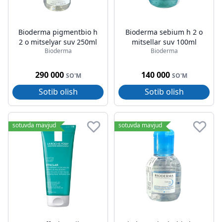
Bioderma pigmentbio h
Bioderma sebium h 2 o
2 o mitselyar suv 250ml
mitsellar suv 100ml
Bioderma
Bioderma
290 000
140 000
SO'M
SO'M
Sotib olish
Sotib olish
sotuvda mavjud
sotuvda mavjud