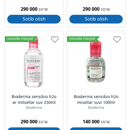
290 000
290 000
SO'M
SO'M
Sotib olish
Sotib olish
sotuvda mavjud
sotuvda mavjud
Bioderma sensibio h2o
Bioderma sensibio h2o
ar mitsellar suv 250ml
misellar suvi 100ml
Bioderma
Bioderma
290 000
140 000
SO'M
SO'M