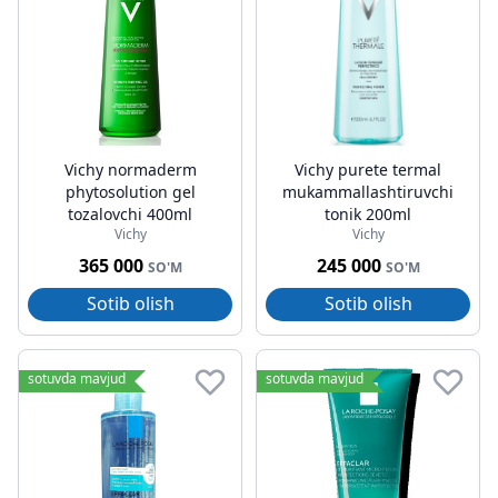
Vichy normaderm
Vichy purete termal
phytosolution gel
mukammallashtiruvchi
tozalovchi 400ml
tonik 200ml
Vichy
Vichy
365 000
245 000
SO'M
SO'M
Sotib olish
Sotib olish
sotuvda mavjud
sotuvda mavjud