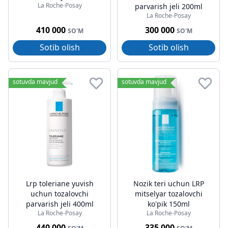
La Roche-Posay
parvarish jeli 200ml
La Roche-Posay
410 000
300 000
SO'M
SO'M
Sotib olish
Sotib olish
sotuvda mavjud
sotuvda mavjud
Lrp toleriane yuvish
Nozik teri uchun LRP
uchun tozalovchi
mitselyar tozalovchi
parvarish jeli 400ml
ko'pik 150ml
La Roche-Posay
La Roche-Posay
440 000
335 000