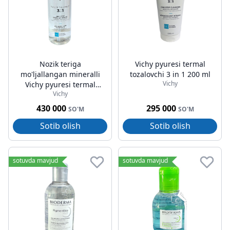
Nozik teriga
Vichy pyuresi termal
mo'ljallangan mineralli
tozalovchi 3 in 1 200 ml
Vichy
Vichy pyuresi termal
Vichy
mitsellar suvi 400 ml
430 000
295 000
SO'M
SO'M
Sotib olish
Sotib olish
sotuvda mavjud
sotuvda mavjud