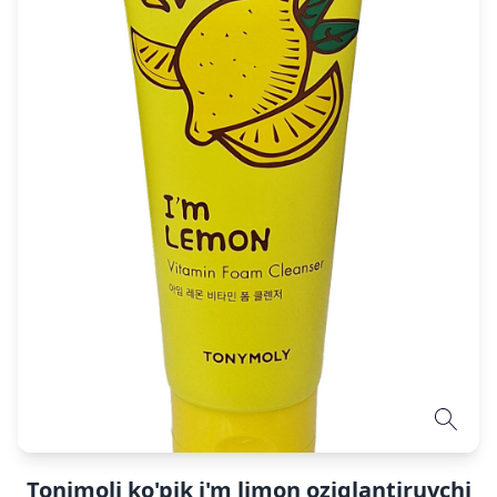
Tonimoli ko'pik i'm limon oziqlantiruvchi