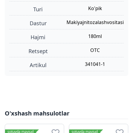
ko'pik
turi
makiyajnitozalashvositasi
dastur
180ml
hajmi
OTC
retsept
341041-1
Artikul
O'xshash mahsulotlar
sotuvda mavjud
sotuvda mavjud