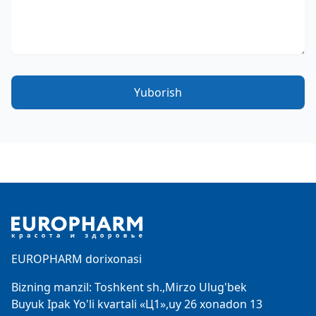
Yuborish
Footer
EUROPHARM dorixonasi
Bizning manzil: Toshkent sh.,Mirzo Ulug'bek
Buyuk Ipak Yo'li kvartali «Ц1»,uy 26 xonadon 13