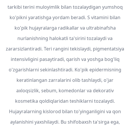
tarkibi terini muloyimlik bilan tozalaydigan yumshoq
ko'pikni yaratishga yordam beradi. S vitamini bilan
ko'pik hujayralarga radikallar va ultrabinafsha
nurlanishning halokatli ta'sirini tozalaydi va
zararsizlantiradi. Teri rangini tekislaydi, pigmentatsiya
intensivligini pasaytiradi, qarish va yoshga bog'liq
o'zgarishlarni sekinlashtiradi. Ko'pik epidermisning
keratinlangan zarralarini olib tashlaydi, o'jar
axloqsizlik, sebum, komedonlar va dekorativ
kosmetika qoldiqlaridan teshiklarni tozalaydi.
Hujayralarning kislorod bilan to'yinganligini va qon
aylanishini yaxshilaydi. Bu shifobaxsh ta'sirga ega,