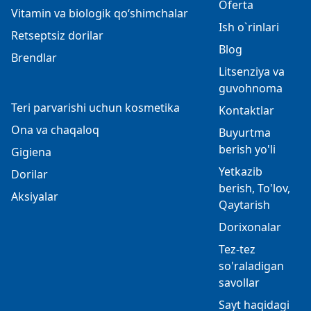
Oferta
Vitamin va biologik qo‘shimchalar
Ish o`rinlari
Retseptsiz dorilar
Blog
Brendlar
Litsenziya va
guvohnoma
Teri parvarishi uchun kosmetika
Kontaktlar
Ona va chaqaloq
Buyurtma
berish yo'li
Gigiena
Yetkazib
Dorilar
berish, To'lov,
Aksiyalar
Qaytarish
Dorixonalar
Tez-tez
so'raladigan
savollar
Sayt haqidagi