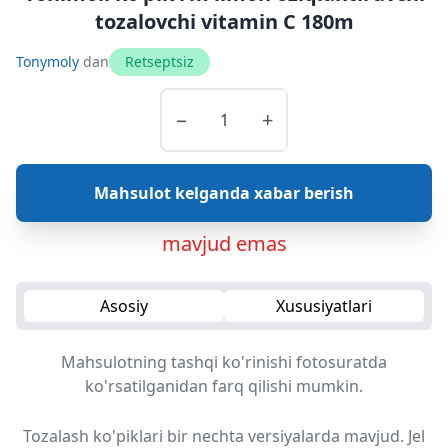
tozalovchi vitamin C 180m
Tonymoly
dan
Retseptsiz
−
+
Mahsulot kelganda xabar berish
mavjud emas
Asosiy
Xususiyatlari
Mahsulotning tashqi ko'rinishi fotosuratda
ko'rsatilganidan farq qilishi mumkin.
Tozalash ko'piklari bir nechta versiyalarda mavjud. Jel