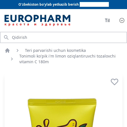
O'zbekiston bo'ylab yetkazib berish
+998 78 555 64 20
Til
Qidirish
Teri parvarishi uchun kosmetika
Bosh sahifa
Tonimoli ko'pik i'm limon oziqlantiruvchi tozalovchi
vitamin C 180m