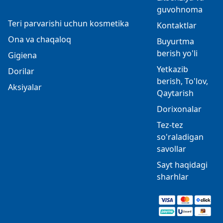
guvohnoma
Teri parvarishi uchun kosmetika
Kontaktlar
Ona va chaqaloq
Buyurtma
berish yo'li
Gigiena
Yetkazib
Dorilar
berish, To'lov,
Aksiyalar
Qaytarish
Dorixonalar
Tez-tez
so'raladigan
savollar
Sayt haqidagi
sharhlar