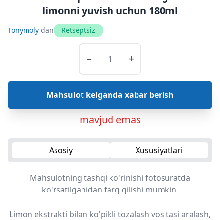
limonni yuvish uchun 180ml
Tonymoly
dan
Retseptsiz
−
+
Mahsulot kelganda xabar berish
mavjud emas
Asosiy
Xususiyatlari
Mahsulotning tashqi ko'rinishi fotosuratda
ko'rsatilganidan farq qilishi mumkin.
Limon ekstrakti bilan ko'pikli tozalash vositasi aralash,