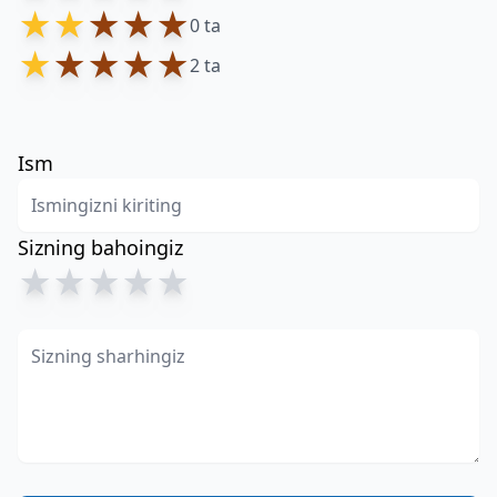
★
★
★
★
★
0 ta
★
★
★
★
★
2 ta
Ism
Sizning bahoingiz
★
★
★
★
★