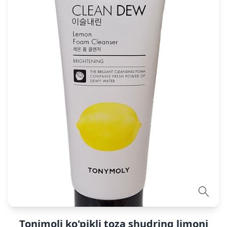
Tonimoli ko'pikli toza shudring limoni