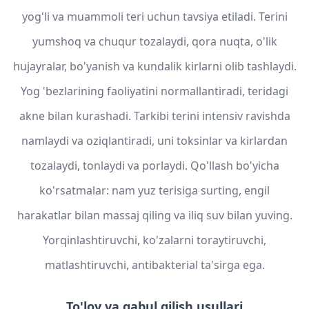
yog'li va muammoli teri uchun tavsiya etiladi. Terini
yumshoq va chuqur tozalaydi, qora nuqta, o'lik
hujayralar, bo'yanish va kundalik kirlarni olib tashlaydi.
Yog 'bezlarining faoliyatini normallantiradi, teridagi
akne bilan kurashadi. Tarkibi terini intensiv ravishda
namlaydi va oziqlantiradi, uni toksinlar va kirlardan
tozalaydi, tonlaydi va porlaydi. Qo'llash bo'yicha
ko'rsatmalar: nam yuz terisiga surting, engil
harakatlar bilan massaj qiling va iliq suv bilan yuving.
Yorqinlashtiruvchi, ko'zalarni toraytiruvchi,
matlashtiruvchi, antibakterial ta'sirga ega.
To'lov va qabul qilish usullari