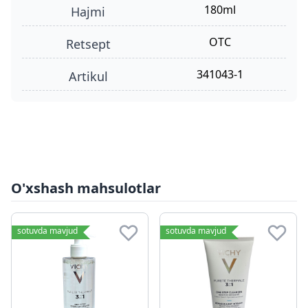
180ml
hajmi
OTC
retsept
341043-1
Artikul
O'xshash mahsulotlar
sotuvda mavjud
sotuvda mavjud