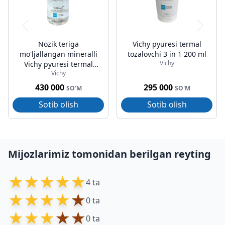
Nozik teriga
Vichy pyuresi termal
mo'ljallangan mineralli
tozalovchi 3 in 1 200 ml
Vichy
Vichy pyuresi termal
Vichy
mitsellar suvi 400 ml
430 000
295 000
SO'M
SO'M
Sotib olish
Sotib olish
Mijozlarimiz tomonidan berilgan reyting
★
★
★
★
★
4 ta
★
★
★
★
★
0 ta
★
★
★
★
★
0 ta