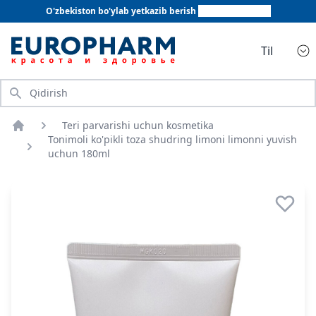
O'zbekiston bo'ylab yetkazib berish
+998 78 555 64 20
Til
Qidirish
Teri parvarishi uchun kosmetika
Bosh sahifa
Tonimoli ko'pikli toza shudring limoni limonni yuvish
uchun 180ml