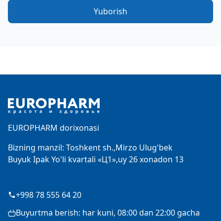
Yuborish
Footer
EUROPHARM dorixonasi
Bizning manzil: Toshkent sh.,Mirzo Ulug'bek
Buyuk Ipak Yo'li kvartali «Ц1»,uy 26 xonadon 13
+998 78 555 64 20
Buyurtma berish: har kuni, 08:00 dan 22:00 gacha