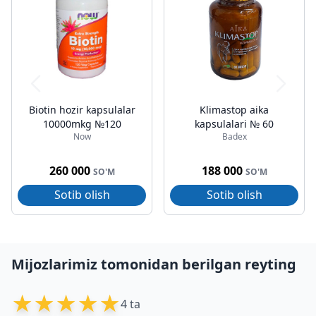
Biotin hozir kapsulalar
Klimastop aika
10000mkg №120
kapsulalari № 60
Now
Badex
260 000
188 000
SO'M
SO'M
Sotib olish
Sotib olish
Mijozlarimiz tomonidan berilgan reyting
★
★
★
★
★
4 ta