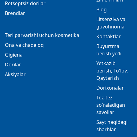
Retseptsiz dorilar
Blog
Brendlar
Litsenziya va
guvohnoma
Teri parvarishi uchun kosmetika
Kontaktlar
Ona va chaqaloq
Buyurtma
berish yo'li
Gigiena
Yetkazib
Dorilar
berish, To'lov,
Aksiyalar
Qaytarish
Dorixonalar
Tez-tez
so'raladigan
savollar
Sayt haqidagi
sharhlar