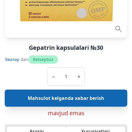
Gepatrin kapsulalari №30
Эвалар
dan
Retseptsiz
−
+
Mahsulot kelganda xabar berish
mavjud emas
Asosiy
Xususiyatlari