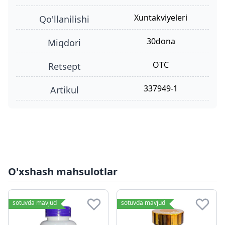
xuntakviyeleri
qo'llanilishi
30dona
miqdori
OTC
retsept
337949-1
Artikul
O'xshash mahsulotlar
sotuvda mavjud
sotuvda mavjud