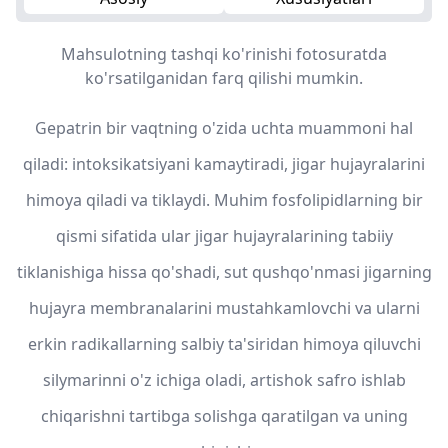
Mahsulotning tashqi ko'rinishi fotosuratda
ko'rsatilganidan farq qilishi mumkin.
Gepatrin bir vaqtning o'zida uchta muammoni hal
qiladi: intoksikatsiyani kamaytiradi, jigar hujayralarini
himoya qiladi va tiklaydi. Muhim fosfolipidlarning bir
qismi sifatida ular jigar hujayralarining tabiiy
tiklanishiga hissa qo'shadi, sut qushqo'nmasi jigarning
hujayra membranalarini mustahkamlovchi va ularni
erkin radikallarning salbiy ta'siridan himoya qiluvchi
silymarinni o'z ichiga oladi, artishok safro ishlab
chiqarishni tartibga solishga qaratilgan va uning