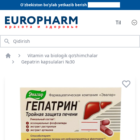
O'zbekiston bo'ylab yetkazib berish
+998 78 555 64 20
Til
Qidirish
Vitamin va biologik qo‘shimchalar
Bosh sahifa
Gepatrin kapsulalari №30