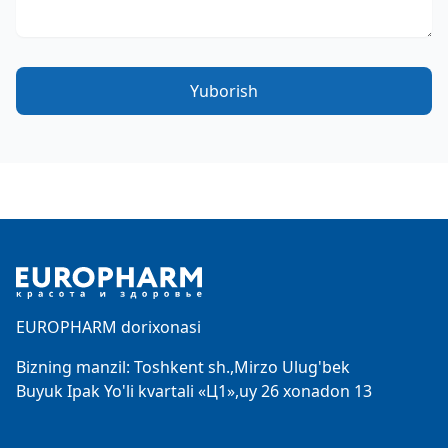
Yuborish
Footer
EUROPHARM dorixonasi
Bizning manzil: Toshkent sh.,Mirzo Ulug'bek
Buyuk Ipak Yo'li kvartali «Ц1»,uy 26 xonadon 13