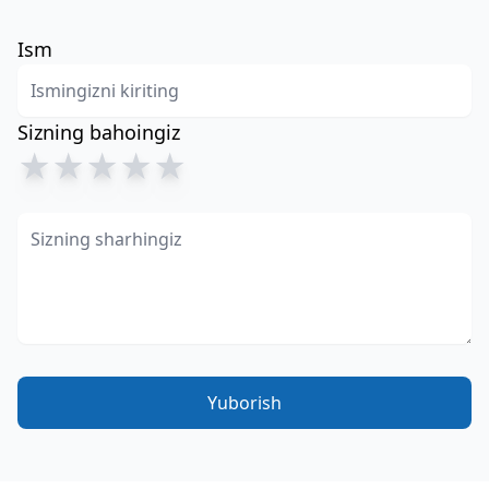
Ism
Sizning bahoingiz
★
★
★
★
★
Yuborish