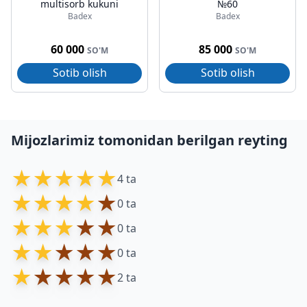
multisorb kukuni
№60
Badex
Badex
60 000
85 000
SO'M
SO'M
Sotib olish
Sotib olish
Mijozlarimiz tomonidan berilgan reyting
★
★
★
★
★
4 ta
★
★
★
★
★
0 ta
★
★
★
★
★
0 ta
★
★
★
★
★
0 ta
★
★
★
★
★
2 ta