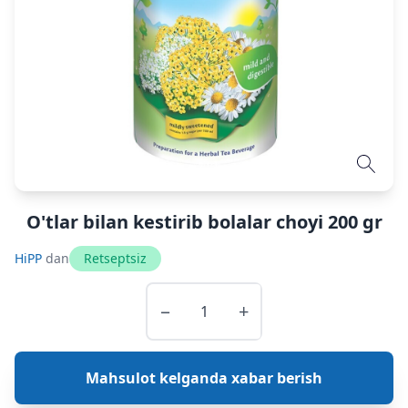
O'tlar bilan kestirib bolalar choyi 200 gr
HiPP
dan
Retseptsiz
−
+
Mahsulot kelganda xabar berish