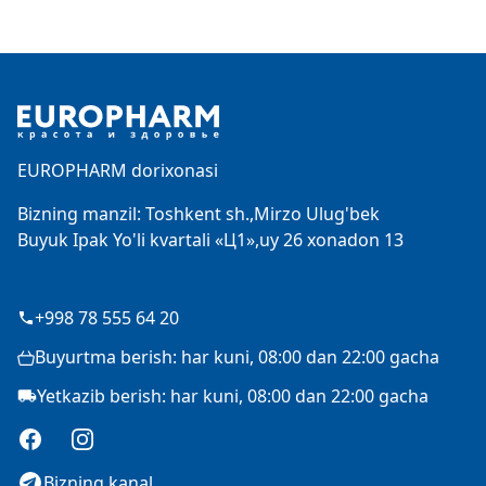
Footer
EUROPHARM dorixonasi
Bizning manzil: Toshkent sh.,Mirzo Ulug'bek
Buyuk Ipak Yo'li kvartali «Ц1»,uy 26 xonadon 13
+998 78 555 64 20
Buyurtma berish: har kuni, 08:00 dan 22:00 gacha
Yetkazib berish: har kuni, 08:00 dan 22:00 gacha
Facebook
Instagram
Bizning kanal