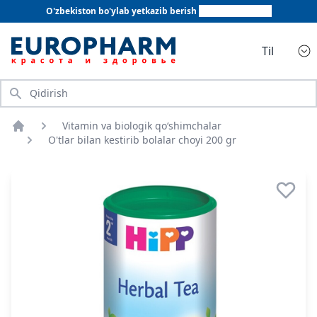
O'zbekiston bo'ylab yetkazib berish
+998 78 555 64 20
Til
Qidirish
Vitamin va biologik qo‘shimchalar
Bosh sahifa
O'tlar bilan kestirib bolalar choyi 200 gr