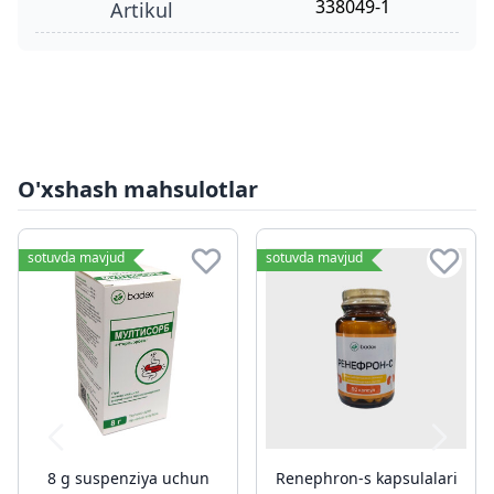
338049-1
Artikul
O'xshash mahsulotlar
sotuvda mavjud
sotuvda mavjud
8 g suspenziya uchun
Renephron-s kapsulalari