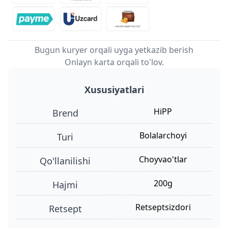
Bugun kuryer orqali uyga yetkazib berish
Onlayn karta orqali to'lov.
Xususiyatlari
HiPP
Brend
bolalarchoyi
turi
choyvao'tlar
qo'llanilishi
200g
hajmi
retseptsizdori
retsept