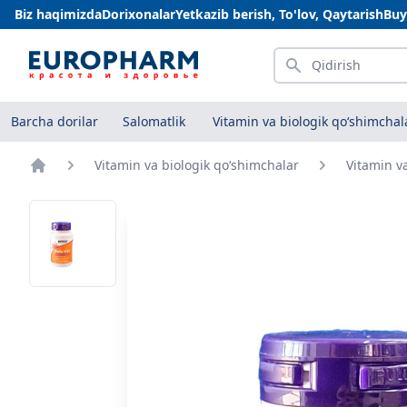
Biz haqimizda
Dorixonalar
Yetkazib berish, To'lov, Qaytarish
Buy
Qidirish
Barcha dorilar
Salomatlik
Vitamin va biologik qo‘shimchal
Vitamin va biologik qo‘shimchalar
Vitamin v
Bosh sahifa