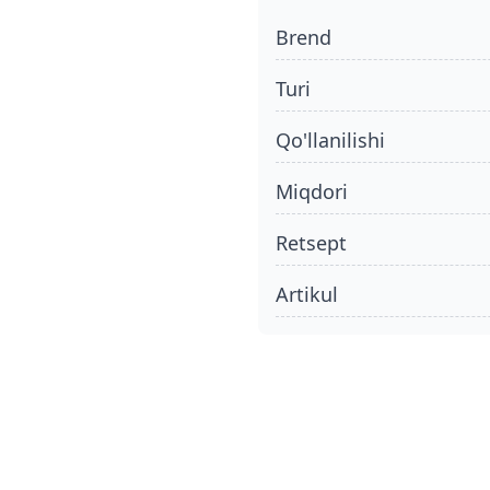
Brend
turi
qo'llanilishi
miqdori
retsept
Artikul