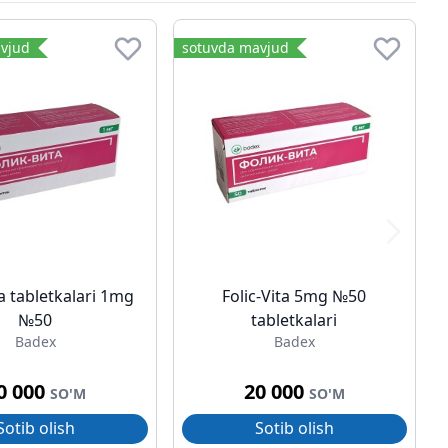
vjud
sotuvda mavjud
ta tabletkalari 1mg
Folic-Vita 5mg №50
№50
tabletkalari
Badex
Badex
0 000
20 000
SO'M
SO'M
Sotib olish
Sotib olish