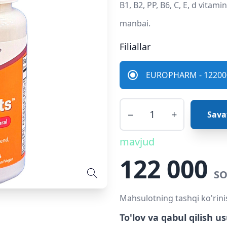
B1, B2, PP, B6, C, E, d vitami
manbai.
Filiallar
EUROPHARM - 122000
−
+
Sava
mavjud
122 000
SO
Mahsulotning tashqi ko'rini
To'lov va qabul qilish us