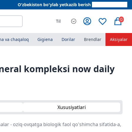
O'zbekiston bo'ylab yetkazib berish
+998 78 555 64 20
0
Til
a va chaqaloq
Gigiena
Dorilar
Brendlar
Aksiyalar
neral kompleksi now daily
Xususiyatlari
lar - oziq-ovqatga biologik faol qo'shimcha sifatida-a,