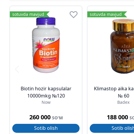
sotuvda mavjud
sotuvda mavjud
Biotin hozir kapsulalar
Klimastop aika ka
10000mkg №120
№ 60
Now
Badex
260 000
188 000
SO'M
S
Sotib olish
Sotib olis