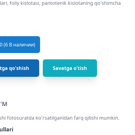
nlari, foliy kislotasi, pantotenik kislotaning qo'shimcha
 (6 В наличии)
tga qo'shish
Savatga o'tish
'M
shi fotosuratda ko'rsatilganidan farq qilishi mumkin.
ullari