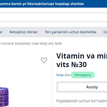
urtma berish yo'li
Kontaktlar
Sayt haqidagi sharhlar
ar
Retseptsiz dorilar
Teri parvarishi uchun kosmetika
On
a mineral kompleksi now daily vits №30
Vitamin va mi
vits №30
Now
dan
Retseptsiz
Asosiy
Foydalanish uchun ko'rsatma