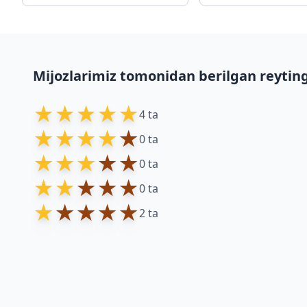
Mijozlarimiz tomonidan berilgan reytin
★
★
★
★
★
4 ta
★
★
★
★
★
0 ta
★
★
★
★
★
0 ta
★
★
★
★
★
0 ta
★
★
★
★
★
2 ta