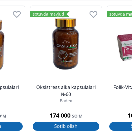
sotuvda mavjud
sotuvda ma
psulalari
Oksistress aika kapsulalari
Folik-Vi
№60
Badex
174 000
1
O'M
SO'M
h
Sotib olish