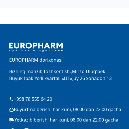
Footer
EUROPHARM dorixonasi
Bizning manzil: Toshkent sh.,Mirzo Ulug'bek
Buyuk Ipak Yo'li kvartali «Ц1»,uy 26 xonadon 13
+998 78 555 64 20
Buyurtma berish: har kuni, 08:00 dan 22:00 gacha
Yetkazib berish: har kuni, 08:00 dan 22:00 gacha