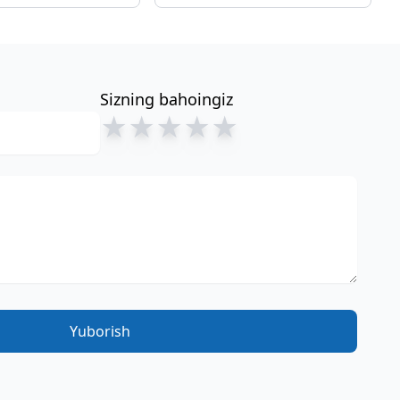
Sizning bahoingiz
★
★
★
★
★
Yuborish