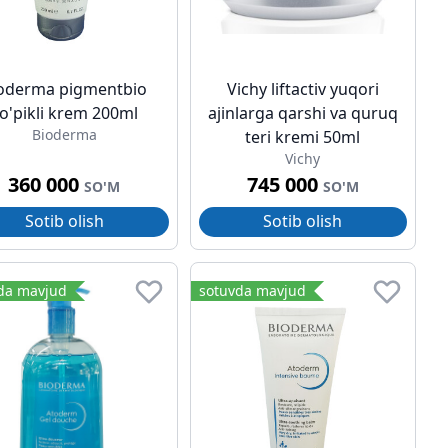
oderma pigmentbio
Vichy liftactiv yuqori
o'pikli krem 200ml
ajinlarga qarshi va quruq
Bioderma
teri kremi 50ml
Vichy
360 000
745 000
SO'M
SO'M
Sotib olish
Sotib olish
da mavjud
sotuvda mavjud