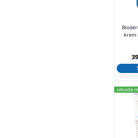
Bioder
krem 
3
sotuvda m