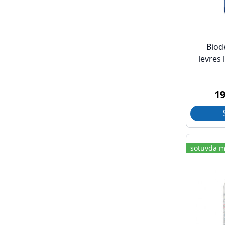
Biod
levres 
1
sotuvda m