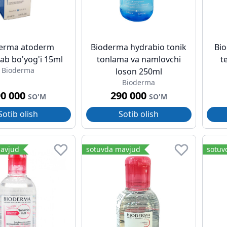
erma atoderm
Bioderma hydrabio tonik
Bi
lab bo'yog'i 15ml
tonlama va namlovchi
t
Bioderma
loson 250ml
Bioderma
90 000
290 000
SO'M
SO'M
Sotib olish
Sotib olish
avjud
sotuvda mavjud
sotuv