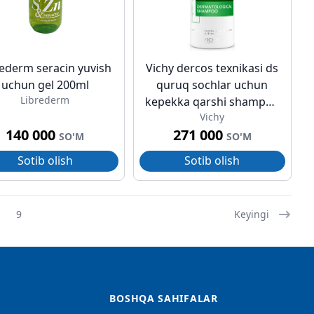
rederm seracin yuvish
Vichy dercos texnikasi ds
uchun gel 200ml
quruq sochlar uchun
Librederm
kepekka qarshi shampun
Vichy
200ml
140 000
271 000
SO'M
SO'M
Sotib olish
Sotib olish
9
Keyingi
BOSHQA SAHIFALAR