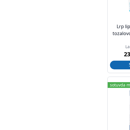
Lrp li
tozalov
La
2
sotuvda m