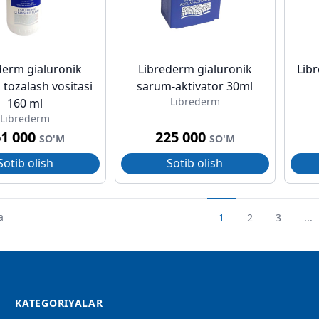
derm gialuronik
Librederm gialuronik
Lib
 tozalash vositasi
sarum-aktivator 30ml
Librederm
160 ml
Librederm
61 000
225 000
SO'M
SO'M
Sotib olish
Sotib olish
a
1
2
3
...
KATEGORIYALAR