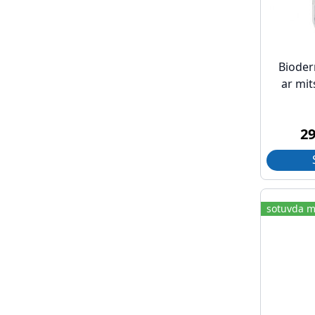
Bioder
ar mit
2
sotuvda m