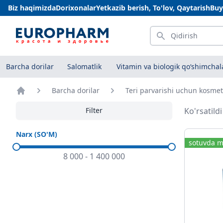
Biz haqimizda
Dorixonalar
Yetkazib berish, To'lov, Qaytarish
Buy
Qidirish
Barcha dorilar
Salomatlik
Vitamin va biologik qo‘shimchal
Barcha dorilar
Teri parvarishi uchun kosmet
Bosh sahifa
Filter
Ko'rsatild
Quruq ter
Narx (SO'M)
sotuvda m
8 000
-
1 400 000