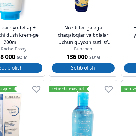
pikar syndet ap+
Nozik teriga ega
chi dush krem-gel
chaqaloqlar va bolalar
200ml
uchun quyosh suti lsf
 Roche-Posay
Bubchen
50+
38 000
136 000
SO'M
SO'M
Sotib olish
Sotib olish
avjud
sotuvda mavjud
sotuv