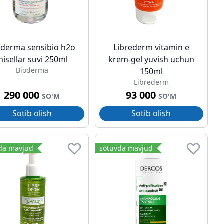
oderma sensibio h2o
Librederm vitamin e
isellar suvi 250ml
krem-gel yuvish uchun
Bioderma
150ml
Librederm
290 000
93 000
SO'M
SO'M
Sotib olish
Sotib olish
da mavjud
sotuvda mavjud