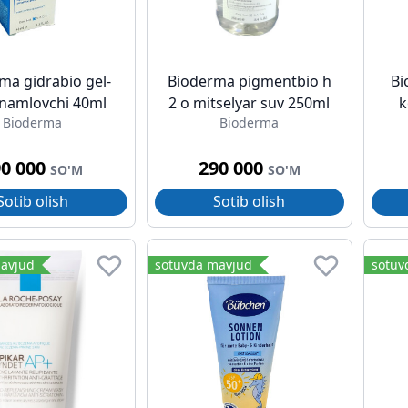
ma gidrabio gel-
Bioderma pigmentbio h
Bi
namlovchi 40ml
2 o mitselyar suv 250ml
k
Bioderma
Bioderma
90 000
290 000
SO'M
SO'M
Sotib olish
Sotib olish
avjud
sotuvda mavjud
sotuv