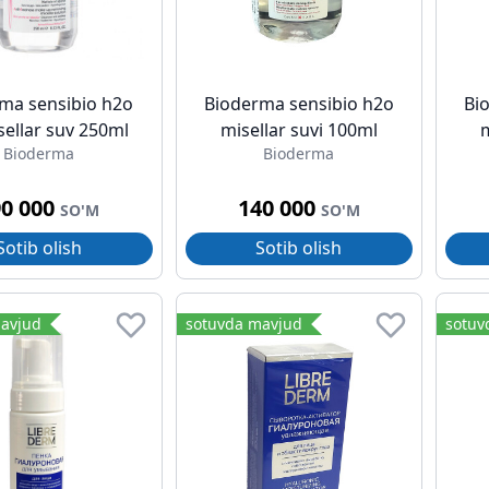
ma sensibio h2o
Bioderma sensibio h2o
Bi
sellar suv 250ml
misellar suvi 100ml
m
Bioderma
Bioderma
90 000
140 000
SO'M
SO'M
Sotib olish
Sotib olish
avjud
sotuvda mavjud
sotuv