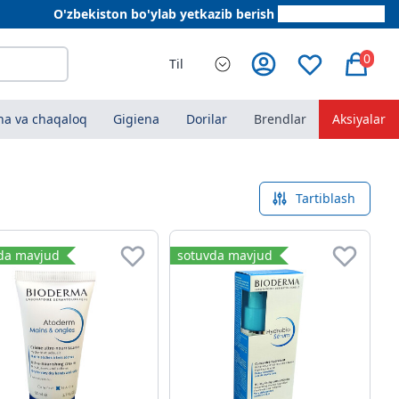
O'zbekiston bo'ylab yetkazib berish
+998 78 555 64 20
0
Til
a va chaqaloq
Gigiena
Dorilar
Brendlar
Aksiyalar
Tartiblash
da mavjud
sotuvda mavjud