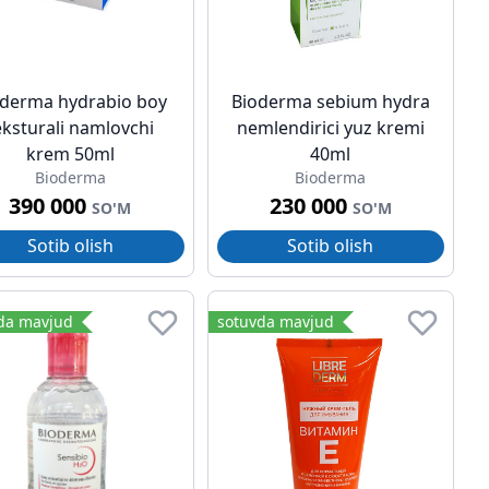
oderma hydrabio boy
Bioderma sebium hydra
eksturali namlovchi
nemlendirici yuz kremi
krem 50ml
40ml
Bioderma
Bioderma
390 000
230 000
SO'M
SO'M
Sotib olish
Sotib olish
da mavjud
sotuvda mavjud