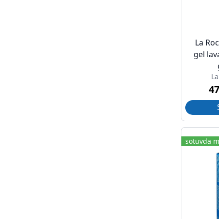
La Roc
gel la
La
4
sotuvda m