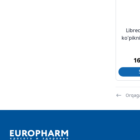
Libre
ko'pikni
1
Orqag
Footer