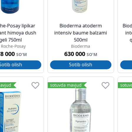
he-Posay lipikar
Bioderma atoderm
Bio
vant himoya dush
intensiv baume balzami
int
geli 750ml
500ml
q
 Roche-Posay
Bioderma
78 000
630 000
SO'M
SO'M
Sotib olish
Sotib olish
avjud
sotuvda mavjud
sotuv