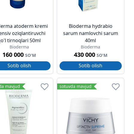
derma atoderm kremi
Bioderma hydrabio
ensiv oziqlantiruvchi
sarum namlovchi sarum
o'l tirnoqlari 50ml
40ml
Bioderma
Bioderma
160 000
430 000
SO'M
SO'M
Sotib olish
Sotib olish
da mavjud
sotuvda mavjud