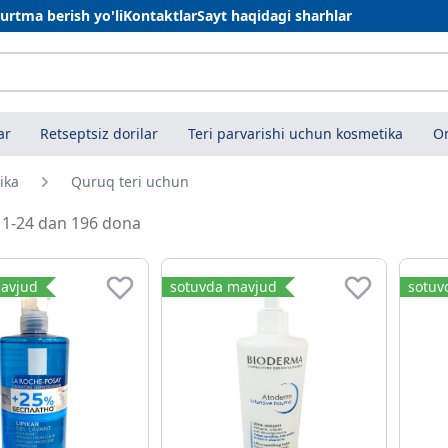
urtma berish yo'li
Kontaktlar
Sayt haqidagi sharhlar
ar
Retseptsiz dorilar
Teri parvarishi uchun kosmetika
On
ika
Quruq teri uchun
i 1-24 dan 196 dona
i uchun
avjud
sotuvda mavjud
sotuv