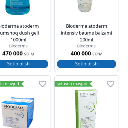
Bioderma atoderm
Bioderma atoderm
yumshoq dush geli
intensiv baume balzami
1000ml
200ml
Bioderma
Bioderma
470 000
400 000
SO'M
SO'M
Sotib olish
Sotib olish
da mavjud
sotuvda mavjud