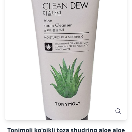
Tonimoli ko'pikli toza shudring aloe aloe