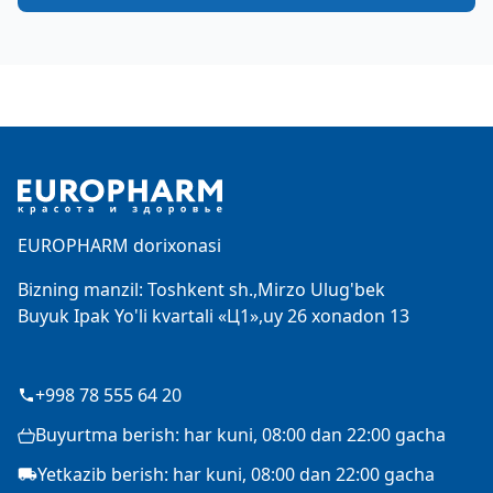
Footer
EUROPHARM dorixonasi
Bizning manzil: Toshkent sh.,Mirzo Ulug'bek
Buyuk Ipak Yo'li kvartali «Ц1»,uy 26 xonadon 13
+998 78 555 64 20
Buyurtma berish: har kuni, 08:00 dan 22:00 gacha
Yetkazib berish: har kuni, 08:00 dan 22:00 gacha