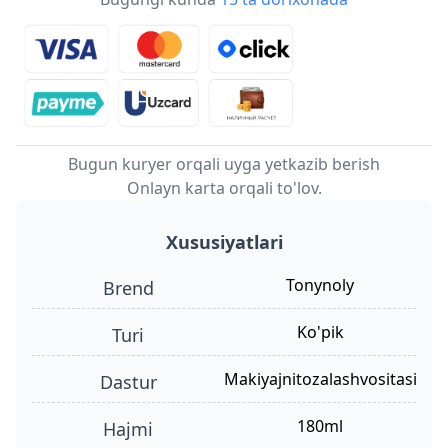
Bugun kuryer orqali uyga yetkazib berish
Onlayn karta orqali to'lov.
Xususiyatlari
Tonynoly
Brend
ko'pik
turi
makiyajnitozalashvositasi
dastur
180ml
hajmi