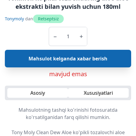
ekstrakti bilan yuvish uchun 180ml
Tonymoly
dan
Retseptsiz
−
+
Mahsulot kelganda xabar berish
mavjud emas
Asosiy
Xususiyatlari
Mahsulotning tashqi ko'rinishi fotosuratda
ko'rsatilganidan farq qilishi mumkin.
Tony Moly Clean Dew Aloe ko'pikli tozalovchi aloe