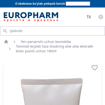
O'zbekiston bo'ylab yetkazib berish
+998 78 555 64 20
Til
Qidirish
Teri parvarishi uchun kosmetika
Bosh sahifa
Tonimoli ko'pikli toza shudring aloe aloe ekstrakti
bilan yuvish uchun 180ml