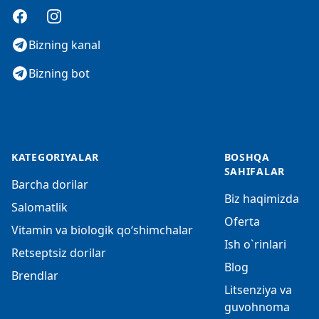
Facebook
Instagram
Bizning kanal
Bizning bot
KATEGORIYALAR
BOSHQA
SAHIFALAR
Barcha dorilar
Biz haqimizda
Salomatlik
Oferta
Vitamin va biologik qo‘shimchalar
Ish o`rinlari
Retseptsiz dorilar
Blog
Brendlar
Litsenziya va
guvohnoma