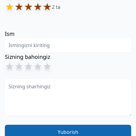
★
★
★
★
★
2 ta
Ism
Sizning bahoingiz
★
★
★
★
★
Yuborish