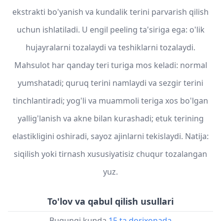
ekstrakti bo'yanish va kundalik terini parvarish qilish
uchun ishlatiladi. U engil peeling ta'siriga ega: o'lik
hujayralarni tozalaydi va teshiklarni tozalaydi.
Mahsulot har qanday teri turiga mos keladi: normal
yumshatadi; quruq terini namlaydi va sezgir terini
tinchlantiradi; yog'li va muammoli teriga xos bo'lgan
yallig'lanish va akne bilan kurashadi; etuk terining
elastikligini oshiradi, sayoz ajinlarni tekislaydi. Natija:
siqilish yoki tirnash xususiyatisiz chuqur tozalangan
yuz.
To'lov va qabul qilish usullari
Bugungi kunda
15 ta dorixonada