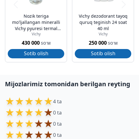
Nozik teriga
Vichy dezodorant tayoq
mo'ljallangan mineralli
quruq teginish 24 soat
Vichy pyuresi termal
40 ml
Vichy
Vichy
mitsellar suvi 400 ml
430 000
250 000
SO'M
SO'M
Sotib olish
Sotib olish
Mijozlarimiz tomonidan berilgan reyting
★
★
★
★
★
4 ta
★
★
★
★
★
0 ta
★
★
★
★
★
0 ta
★
★
★
★
★
0 ta