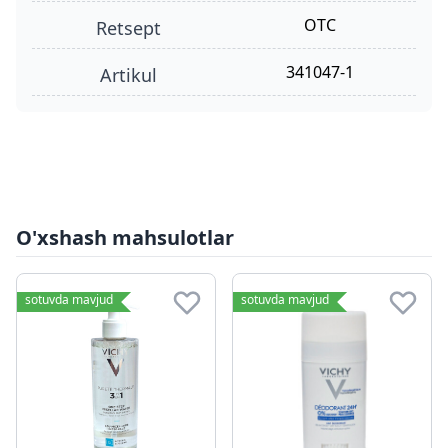
OTC
retsept
341047-1
Artikul
O'xshash mahsulotlar
sotuvda mavjud
sotuvda mavjud