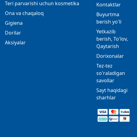
Teri parvarishi uchun kosmetika
Kontaktlar
Ona va chaqaloq
Buyurtma
berish yo'li
Gigiena
Yetkazib
Dorilar
berish, To'lov,
Aksiyalar
Qaytarish
Dorixonalar
Tez-tez
so'raladigan
savollar
Sayt haqidagi
sharhlar